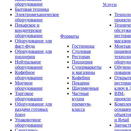
оборудование
Услуги
Бытовая техника
Электромеханическое
Техноло
оборудование
проекти
Пекарское и
Техниче
кондитерское
обслуж
оборудование
рестора
Форматы
Оборудование для
магазин
фаст-фуда
Гостиницы
Монтаж
Оборудование для
Столовая
пищево
пиццерии
Ресторан
техноло
Нейтральное
Пиццерия
оборудо
оборудование
Супермаркеты
Обучени
Кофейное
и магазины
поваров
оборудование
Кофейни
Открыт
Моечное
Пекарни
рестора
оборудование
Шаурмичные
ключ в 
Торговое
Частные
BIM-
оборудование
кухни
проекти
Оборудование для
премиум-
Компле
раздачи готовых
класса
оснаще
блюд
объекто
Упаковочное
и Retail
оборудование
Запчаст
Санитарно-
пищевог