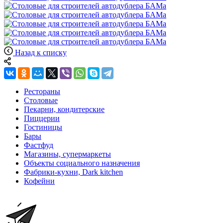
Назад к списку
Рестораны
Столовые
Пекарни, кондитерские
Пиццерии
Гостиницы
Бары
Фастфуд
Магазины, супермаркеты
Объекты социального назначения
Фабрики-кухни, Dark kitchen
Кофейни