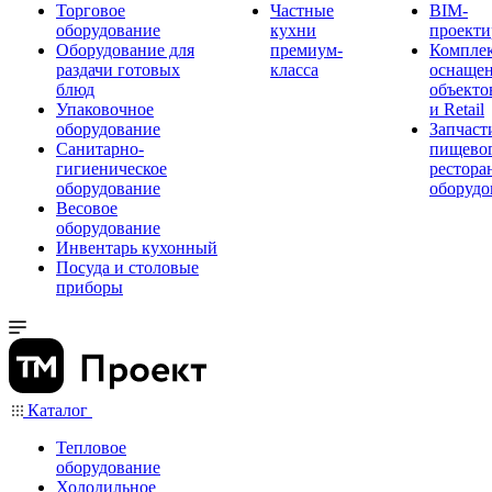
Торговое
Частные
BIM-
оборудование
кухни
проекти
Оборудование для
премиум-
Компле
раздачи готовых
класса
оснаще
блюд
объекто
Упаковочное
и Retail
оборудование
Запчаст
Санитарно-
пищевог
гигиеническое
рестора
оборудование
оборудо
Весовое
оборудование
Инвентарь кухонный
Посуда и столовые
приборы
Каталог
Тепловое
оборудование
Холодильное