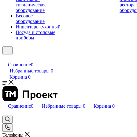
гигиеническое
рестора
оборудование
оборудо
Весовое
оборудование
Инвентарь кухонный
Посуда и столовые
приборы
Сравнение
0
Избранные товары
0
Корзина
0
Сравнение
0
Избранные товары
0
Корзина
0
Телефоны