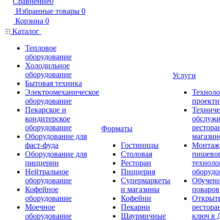
Сравнение
0
Избранные товары
0
Корзина
0
Каталог
Тепловое
оборудование
Холодильное
оборудование
Услуги
Бытовая техника
Электромеханическое
Техноло
оборудование
проекти
Пекарское и
Техниче
кондитерское
обслуж
оборудование
рестора
Форматы
Оборудование для
магазин
фаст-фуда
Гостиницы
Монтаж
Оборудование для
Столовая
пищево
пиццерии
Ресторан
техноло
Нейтральное
Пиццерия
оборудо
оборудование
Супермаркеты
Обучени
Кофейное
и магазины
поваров
оборудование
Кофейни
Открыт
Моечное
Пекарни
рестора
оборудование
Шаурмичные
ключ в 