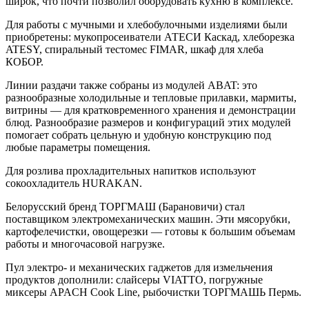
широк, что почти позволил оборудовать кухню в комплексе.
Для работы с мучными и хлебобулочными изделиями были
приобретены: мукопросеиватели АТЕСИ Каскад, хлеборезка
ATESY, спиральный тестомес FIMAR, шкаф для хлеба
КОБОР.
Линии раздачи также собраны из модулей ABAT: это
разнообразные холодильные и тепловые прилавки, мармиты,
витрины — для кратковременного хранения и демонстрации
блюд. Разнообразие размеров и конфигураций этих модулей
помогает собрать цельную и удобную конструкцию под
любые параметры помещения.
Для розлива прохладительных напитков используют
сокоохладитель HURAKAN.
Белорусский бренд ТОРГМАШ (Барановичи) стал
поставщиком электромеханических машин. Эти мясорубки,
картофелечистки, овощерезки — готовы к большим объемам
работы и многочасовой нагрузке.
Пул электро- и механических гаджетов для измельчения
продуктов дополнили: слайсеры VIATTO, погружные
миксеры APACH Cook Line, рыбочистки ТОРГМАШЬ Пермь.