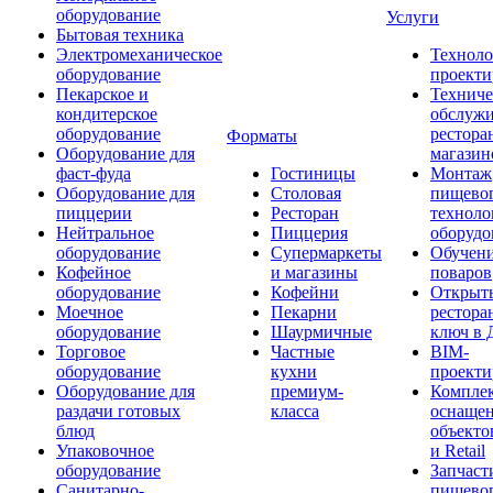
оборудование
Услуги
Бытовая техника
Электромеханическое
Техноло
оборудование
проекти
Пекарское и
Техниче
кондитерское
обслуж
оборудование
рестора
Форматы
Оборудование для
магазин
фаст-фуда
Гостиницы
Монтаж
Оборудование для
Столовая
пищево
пиццерии
Ресторан
техноло
Нейтральное
Пиццерия
оборудо
оборудование
Супермаркеты
Обучени
Кофейное
и магазины
поваров
оборудование
Кофейни
Открыт
Моечное
Пекарни
рестора
оборудование
Шаурмичные
ключ в 
Торговое
Частные
BIM-
оборудование
кухни
проекти
Оборудование для
премиум-
Компле
раздачи готовых
класса
оснаще
блюд
объекто
Упаковочное
и Retail
оборудование
Запчаст
Санитарно-
пищевог