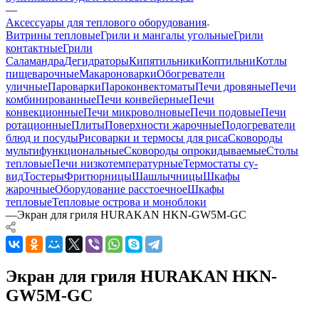
—
Аксессуары для теплового оборудования
Витрины тепловые
Грили и мангалы угольные
Грили
контактные
Грили
Саламандра
Дегидраторы
Кипятильники
Коптильни
Котлы
пищеварочные
Макароноварки
Обогреватели
уличные
Пароварки
Пароконвектоматы
Печи дровяные
Печи
комбинированные
Печи конвейерные
Печи
конвекционные
Печи микроволновые
Печи подовые
Печи
ротационные
Плиты
Поверхности жарочные
Подогреватели
блюд и посуды
Рисоварки и термосы для риса
Сковороды
мультифункциональные
Сковороды опрокидываемые
Столы
тепловые
Печи низкотемпературные
Термостаты су-
вид
Тостеры
Фритюрницы
Шашлычницы
Шкафы
жарочные
Оборудование расстоечное
Шкафы
тепловые
Тепловые острова и моноблоки
—
Экран для гриля HURAKAN HKN-GW5M-GC
Экран для гриля HURAKAN HKN-
GW5M-GC