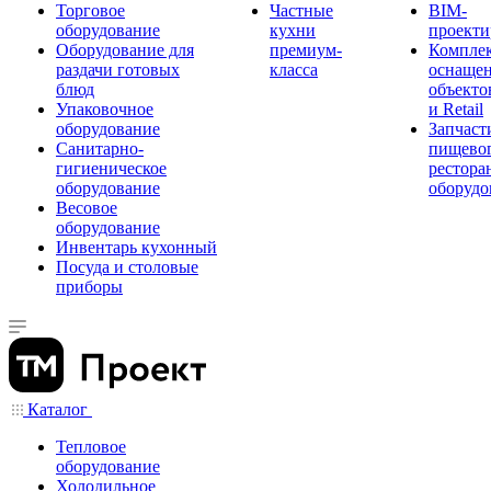
Торговое
Частные
BIM-
оборудование
кухни
проекти
Оборудование для
премиум-
Компле
раздачи готовых
класса
оснаще
блюд
объекто
Упаковочное
и Retail
оборудование
Запчаст
Санитарно-
пищевог
гигиеническое
рестора
оборудование
оборудо
Весовое
оборудование
Инвентарь кухонный
Посуда и столовые
приборы
Каталог
Тепловое
оборудование
Холодильное