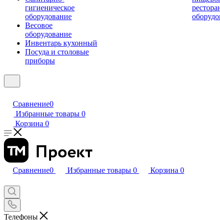
гигиеническое
рестора
оборудование
оборудо
Весовое
оборудование
Инвентарь кухонный
Посуда и столовые
приборы
Сравнение
0
Избранные товары
0
Корзина
0
Сравнение
0
Избранные товары
0
Корзина
0
Телефоны