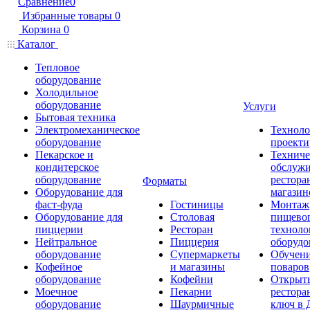
Сравнение
0
Избранные товары
0
Корзина
0
Каталог
Тепловое
оборудование
Холодильное
оборудование
Услуги
Бытовая техника
Электромеханическое
Техноло
оборудование
проекти
Пекарское и
Техниче
кондитерское
обслуж
оборудование
рестора
Форматы
Оборудование для
магазин
фаст-фуда
Гостиницы
Монтаж
Оборудование для
Столовая
пищево
пиццерии
Ресторан
техноло
Нейтральное
Пиццерия
оборудо
оборудование
Супермаркеты
Обучени
Кофейное
и магазины
поваров
оборудование
Кофейни
Открыт
Моечное
Пекарни
рестора
оборудование
Шаурмичные
ключ в 