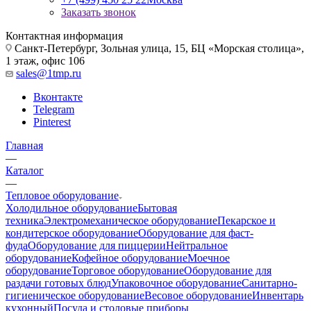
Заказать звонок
Контактная информация
Санкт-Петербург, Зольная улица, 15, БЦ «Морская столица»,
1 этаж, офис 106
sales@1tmp.ru
Вконтакте
Telegram
Pinterest
Главная
—
Каталог
—
Тепловое оборудование
Холодильное оборудование
Бытовая
техника
Электромеханическое оборудование
Пекарское и
кондитерское оборудование
Оборудование для фаст-
фуда
Оборудование для пиццерии
Нейтральное
оборудование
Кофейное оборудование
Моечное
оборудование
Торговое оборудование
Оборудование для
раздачи готовых блюд
Упаковочное оборудование
Санитарно-
гигиеническое оборудование
Весовое оборудование
Инвентарь
кухонный
Посуда и столовые приборы