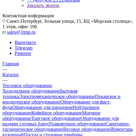
Заказать звонок
Контактная информация
Санкт-Петербург, Зольная улица, 15, БЦ «Морская столица»,
1 этаж, офис 106
sales@1tmp.ru
Вконтакте
Telegram
Pinterest
Главная
—
Каталог
—
Тепловое оборудование
Холодильное оборудование
Бытовая
техника
Электромеханическое оборудование
Пекарское и
кондитерское оборудование
Оборудование для фаст-
фуда
Оборудование для пиццерии
Нейтральное
оборудование
Кофейное оборудование
Моечное
оборудование
Торговое оборудование
Оборудование для
раздачи готовых блюд
Упаковочное оборудование
Санитарно-
гигиеническое оборудование
Весовое оборудование
Инвентарь
кухонный
Посуда и столовые приборы