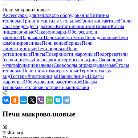
—
Печи микроволновые
Аксессуары для теплового оборудования
Витрины
тепловые
Грили и мангалы угольные
Грили контактные
Грили
Саламандра
Дегидраторы
Кипятильники
Коптильни
Котлы
пищеварочные
Макароноварки
Обогреватели
уличные
Пароварки
Пароконвектоматы
Печи дровяные
Печи
комбинированные
Печи конвейерные
Печи
конвекционные
Печи подовые
Печи
ротационные
Плиты
Поверхности жарочные
Подогреватели
блюд и посуды
Рисоварки и термосы для риса
Сковороды
мультифункциональные
Сковороды опрокидываемые
Столы
тепловые
Печи низкотемпературные
Термостаты су-
вид
Тостеры
Фритюрницы
Шашлычницы
Шкафы
жарочные
Оборудование расстоечное
Шкафы
тепловые
Тепловые острова и моноблоки
Печи микроволновые
39
Фильтр