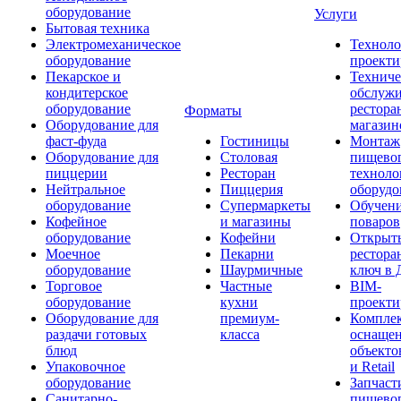
оборудование
Услуги
Бытовая техника
Электромеханическое
Техноло
оборудование
проекти
Пекарское и
Техниче
кондитерское
обслуж
оборудование
рестора
Форматы
Оборудование для
магазин
фаст-фуда
Гостиницы
Монтаж
Оборудование для
Столовая
пищево
пиццерии
Ресторан
техноло
Нейтральное
Пиццерия
оборудо
оборудование
Супермаркеты
Обучени
Кофейное
и магазины
поваров
оборудование
Кофейни
Открыт
Моечное
Пекарни
рестора
оборудование
Шаурмичные
ключ в 
Торговое
Частные
BIM-
оборудование
кухни
проекти
Оборудование для
премиум-
Компле
раздачи готовых
класса
оснаще
блюд
объекто
Упаковочное
и Retail
оборудование
Запчаст
Санитарно-
пищевог