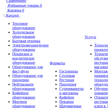
Сравнение
0
Избранные товары
0
Корзина
0
Каталог
Тепловое
оборудование
Холодильное
оборудование
Услуги
Бытовая техника
Электромеханическое
Техноло
оборудование
проекти
Пекарское и
Техниче
кондитерское
обслуж
оборудование
рестора
Форматы
Оборудование для
магазин
фаст-фуда
Гостиницы
Монтаж
Оборудование для
Столовая
пищево
пиццерии
Ресторан
техноло
Нейтральное
Пиццерия
оборудо
оборудование
Супермаркеты
Обучени
Кофейное
и магазины
поваров
оборудование
Кофейни
Открыт
Моечное
Пекарни
рестора
оборудование
Шаурмичные
ключ в 