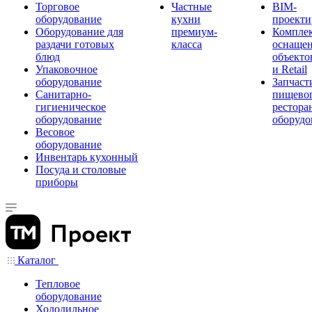
Торговое
Частные
BIM-
оборудование
кухни
проекти
Оборудование для
премиум-
Компле
раздачи готовых
класса
оснаще
блюд
объекто
Упаковочное
и Retail
оборудование
Запчаст
Санитарно-
пищевог
гигиеническое
рестора
оборудование
оборудо
Весовое
оборудование
Инвентарь кухонный
Посуда и столовые
приборы
Каталог
Тепловое
оборудование
Холодильное