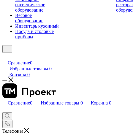
гигиеническое
рестора
оборудование
оборудо
Весовое
оборудование
Инвентарь кухонный
Посуда и столовые
приборы
Сравнение
0
Избранные товары
0
Корзина
0
Сравнение
0
Избранные товары
0
Корзина
0
Телефоны