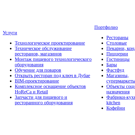
Портфолио
Услуги
Рестораны
Технологическое проектирование
Столовые
Техническое обслуживание
Пекарни, кон
ресторанов, магазинов
Пиццерии
Монтаж пищевого технологического
Гостиницы
оборудования
Бары
Обучение для поваров
Фастфуд
Открыть ресторан под ключ в Дубае
Магазины,
BIM-проектирование
супермаркет
Комплексное оснащение объектов
Объекты соц
HoReCa и Retail
назначения
Запчасти для пищевого и
Фабрики-кухн
ресторанного оборудования
kitchen
Кофейни