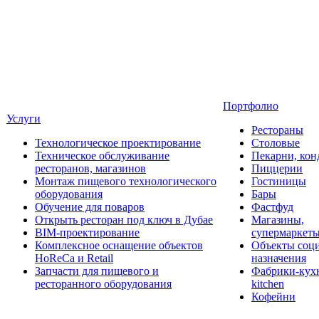
Портфолио
Услуги
Рестораны
Технологическое проектирование
Столовые
Техническое обслуживание
Пекарни, кон
ресторанов, магазинов
Пиццерии
Монтаж пищевого технологического
Гостиницы
оборудования
Бары
Обучение для поваров
Фастфуд
Открыть ресторан под ключ в Дубае
Магазины,
BIM-проектирование
супермаркет
Комплексное оснащение объектов
Объекты соц
HoReCa и Retail
назначения
Запчасти для пищевого и
Фабрики-кухн
ресторанного оборудования
kitchen
Кофейни