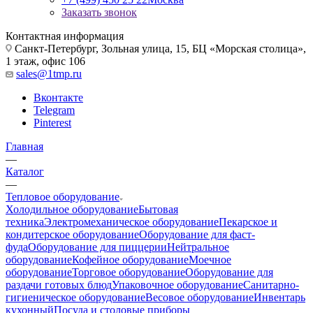
Заказать звонок
Контактная информация
Санкт-Петербург, Зольная улица, 15, БЦ «Морская столица»,
1 этаж, офис 106
sales@1tmp.ru
Вконтакте
Telegram
Pinterest
Главная
—
Каталог
—
Тепловое оборудование
Холодильное оборудование
Бытовая
техника
Электромеханическое оборудование
Пекарское и
кондитерское оборудование
Оборудование для фаст-
фуда
Оборудование для пиццерии
Нейтральное
оборудование
Кофейное оборудование
Моечное
оборудование
Торговое оборудование
Оборудование для
раздачи готовых блюд
Упаковочное оборудование
Санитарно-
гигиеническое оборудование
Весовое оборудование
Инвентарь
кухонный
Посуда и столовые приборы