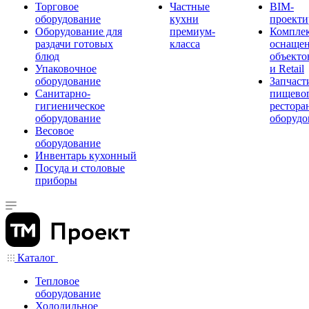
Торговое
Частные
BIM-
оборудование
кухни
проекти
Оборудование для
премиум-
Компле
раздачи готовых
класса
оснаще
блюд
объекто
Упаковочное
и Retail
оборудование
Запчаст
Санитарно-
пищевог
гигиеническое
рестора
оборудование
оборудо
Весовое
оборудование
Инвентарь кухонный
Посуда и столовые
приборы
Каталог
Тепловое
оборудование
Холодильное