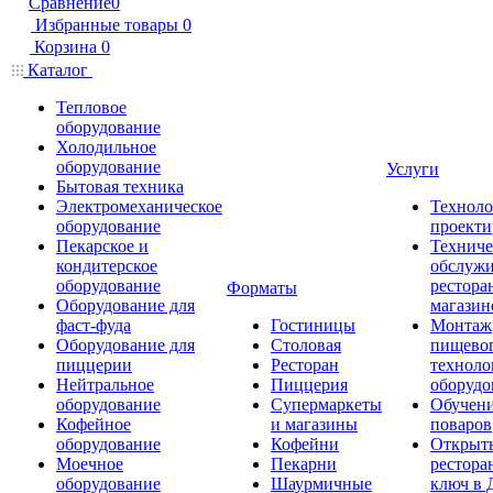
Сравнение
0
Избранные товары
0
Корзина
0
Каталог
Тепловое
оборудование
Холодильное
оборудование
Услуги
Бытовая техника
Электромеханическое
Техноло
оборудование
проекти
Пекарское и
Техниче
кондитерское
обслуж
оборудование
рестора
Форматы
Оборудование для
магазин
фаст-фуда
Гостиницы
Монтаж
Оборудование для
Столовая
пищево
пиццерии
Ресторан
техноло
Нейтральное
Пиццерия
оборудо
оборудование
Супермаркеты
Обучени
Кофейное
и магазины
поваров
оборудование
Кофейни
Открыт
Моечное
Пекарни
рестора
оборудование
Шаурмичные
ключ в 