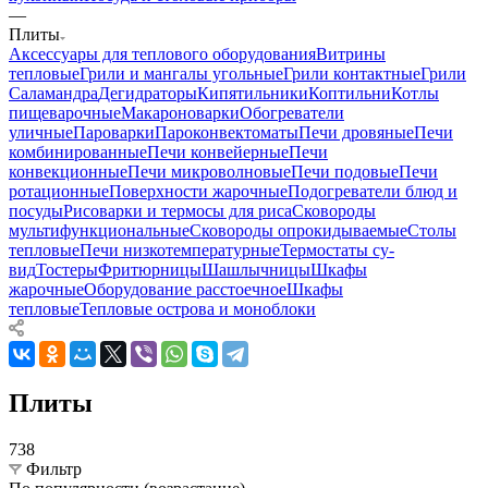
—
Плиты
Аксессуары для теплового оборудования
Витрины
тепловые
Грили и мангалы угольные
Грили контактные
Грили
Саламандра
Дегидраторы
Кипятильники
Коптильни
Котлы
пищеварочные
Макароноварки
Обогреватели
уличные
Пароварки
Пароконвектоматы
Печи дровяные
Печи
комбинированные
Печи конвейерные
Печи
конвекционные
Печи микроволновые
Печи подовые
Печи
ротационные
Поверхности жарочные
Подогреватели блюд и
посуды
Рисоварки и термосы для риса
Сковороды
мультифункциональные
Сковороды опрокидываемые
Столы
тепловые
Печи низкотемпературные
Термостаты су-
вид
Тостеры
Фритюрницы
Шашлычницы
Шкафы
жарочные
Оборудование расстоечное
Шкафы
тепловые
Тепловые острова и моноблоки
Плиты
738
Фильтр