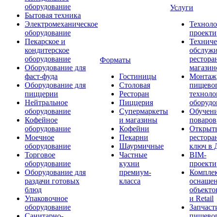
оборудование
Услуги
Бытовая техника
Электромеханическое
Техноло
оборудование
проекти
Пекарское и
Техниче
кондитерское
обслуж
оборудование
рестора
Форматы
Оборудование для
магазин
фаст-фуда
Гостиницы
Монтаж
Оборудование для
Столовая
пищево
пиццерии
Ресторан
техноло
Нейтральное
Пиццерия
оборудо
оборудование
Супермаркеты
Обучени
Кофейное
и магазины
поваров
оборудование
Кофейни
Открыт
Моечное
Пекарни
рестора
оборудование
Шаурмичные
ключ в 
Торговое
Частные
BIM-
оборудование
кухни
проекти
Оборудование для
премиум-
Компле
раздачи готовых
класса
оснаще
блюд
объекто
Упаковочное
и Retail
оборудование
Запчаст
Санитарно-
пищевог