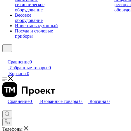
гигиеническое
рестора
оборудование
оборудо
Весовое
оборудование
Инвентарь кухонный
Посуда и столовые
приборы
Сравнение
0
Избранные товары
0
Корзина
0
Сравнение
0
Избранные товары
0
Корзина
0
Телефоны