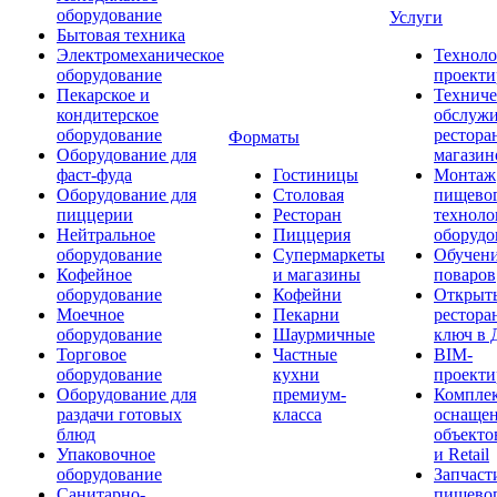
оборудование
Услуги
Бытовая техника
Электромеханическое
Техноло
оборудование
проекти
Пекарское и
Техниче
кондитерское
обслуж
оборудование
рестора
Форматы
Оборудование для
магазин
фаст-фуда
Гостиницы
Монтаж
Оборудование для
Столовая
пищево
пиццерии
Ресторан
техноло
Нейтральное
Пиццерия
оборудо
оборудование
Супермаркеты
Обучени
Кофейное
и магазины
поваров
оборудование
Кофейни
Открыт
Моечное
Пекарни
рестора
оборудование
Шаурмичные
ключ в 
Торговое
Частные
BIM-
оборудование
кухни
проекти
Оборудование для
премиум-
Компле
раздачи готовых
класса
оснаще
блюд
объекто
Упаковочное
и Retail
оборудование
Запчаст
Санитарно-
пищевог