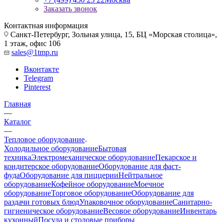
Заказать звонок
Контактная информация
Санкт-Петербург, Зольная улица, 15, БЦ «Морская столица»,
1 этаж, офис 106
sales@1tmp.ru
Вконтакте
Telegram
Pinterest
Главная
—
Каталог
—
Тепловое оборудование
Холодильное оборудование
Бытовая
техника
Электромеханическое оборудование
Пекарское и
кондитерское оборудование
Оборудование для фаст-
фуда
Оборудование для пиццерии
Нейтральное
оборудование
Кофейное оборудование
Моечное
оборудование
Торговое оборудование
Оборудование для
раздачи готовых блюд
Упаковочное оборудование
Санитарно-
гигиеническое оборудование
Весовое оборудование
Инвентарь
кухонный
Посуда и столовые приборы