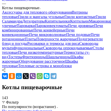
—
Котлы пищеварочные
Аксессуары для теплового оборудования
Витрины
тепловые
Грили и мангалы угольные
Грили контактные
Грили
Саламандра
Дегидраторы
Кипятильники
Коптильни
Макаронова
уличные
Пароварки
Пароконвектоматы
Печи дровяные
Печи
комбинированные
Печи конвейерные
Печи
конвекционные
Печи микроволновые
Печи подовые
Печи
ротационные
Плиты
Поверхности жарочные
Подогреватели
блюд и посуды
Рисоварки и термосы для риса
Сковороды
мультифункциональные
Сковороды опрокидываемые
Столы
тепловые
Печи низкотемпературные
Термостаты су-
вид
Тостеры
Фритюрницы
Шашлычницы
Шкафы
жарочные
Оборудование расстоечное
Шкафы
тепловые
Тепловые острова и моноблоки
Котлы пищеварочные
143
Фильтр
По популярности (возрастание)