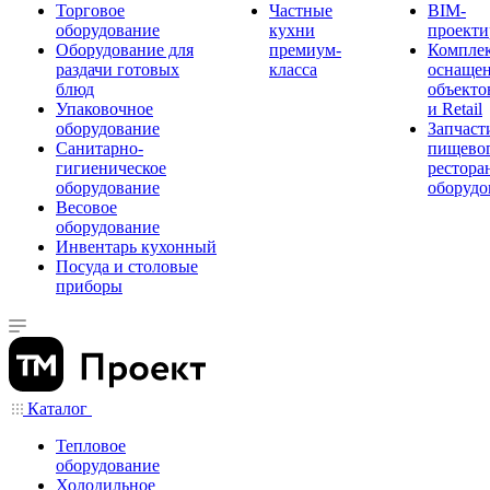
Торговое
Частные
BIM-
оборудование
кухни
проекти
Оборудование для
премиум-
Компле
раздачи готовых
класса
оснаще
блюд
объекто
Упаковочное
и Retail
оборудование
Запчаст
Санитарно-
пищевог
гигиеническое
рестора
оборудование
оборудо
Весовое
оборудование
Инвентарь кухонный
Посуда и столовые
приборы
Каталог
Тепловое
оборудование
Холодильное