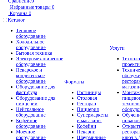
Сравнение
0
Избранные товары
0
Корзина
0
Каталог
Тепловое
оборудование
Холодильное
оборудование
Услуги
Бытовая техника
Электромеханическое
Техноло
оборудование
проекти
Пекарское и
Техниче
кондитерское
обслуж
оборудование
рестора
Форматы
Оборудование для
магазин
фаст-фуда
Гостиницы
Монтаж
Оборудование для
Столовая
пищево
пиццерии
Ресторан
техноло
Нейтральное
Пиццерия
оборудо
оборудование
Супермаркеты
Обучени
Кофейное
и магазины
поваров
оборудование
Кофейни
Открыт
Моечное
Пекарни
рестора
оборудование
Шаурмичные
ключ в 