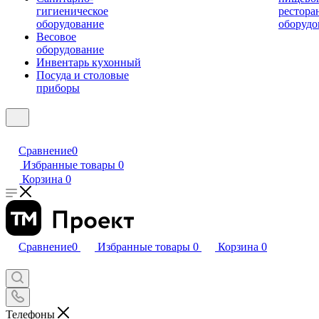
гигиеническое
рестора
оборудование
оборудо
Весовое
оборудование
Инвентарь кухонный
Посуда и столовые
приборы
Сравнение
0
Избранные товары
0
Корзина
0
Сравнение
0
Избранные товары
0
Корзина
0
Телефоны