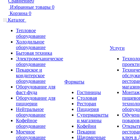
Сравнение
0
Избранные товары
0
Корзина
0
Каталог
Тепловое
оборудование
Холодильное
оборудование
Услуги
Бытовая техника
Электромеханическое
Техноло
оборудование
проекти
Пекарское и
Техниче
кондитерское
обслуж
оборудование
рестора
Форматы
Оборудование для
магазин
фаст-фуда
Гостиницы
Монтаж
Оборудование для
Столовая
пищево
пиццерии
Ресторан
техноло
Нейтральное
Пиццерия
оборудо
оборудование
Супермаркеты
Обучени
Кофейное
и магазины
поваров
оборудование
Кофейни
Открыт
Моечное
Пекарни
рестора
оборудование
Шаурмичные
ключ в 