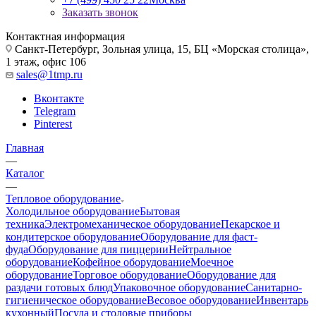
Заказать звонок
Контактная информация
Санкт-Петербург, Зольная улица, 15, БЦ «Морская столица»,
1 этаж, офис 106
sales@1tmp.ru
Вконтакте
Telegram
Pinterest
Главная
—
Каталог
—
Тепловое оборудование
Холодильное оборудование
Бытовая
техника
Электромеханическое оборудование
Пекарское и
кондитерское оборудование
Оборудование для фаст-
фуда
Оборудование для пиццерии
Нейтральное
оборудование
Кофейное оборудование
Моечное
оборудование
Торговое оборудование
Оборудование для
раздачи готовых блюд
Упаковочное оборудование
Санитарно-
гигиеническое оборудование
Весовое оборудование
Инвентарь
кухонный
Посуда и столовые приборы