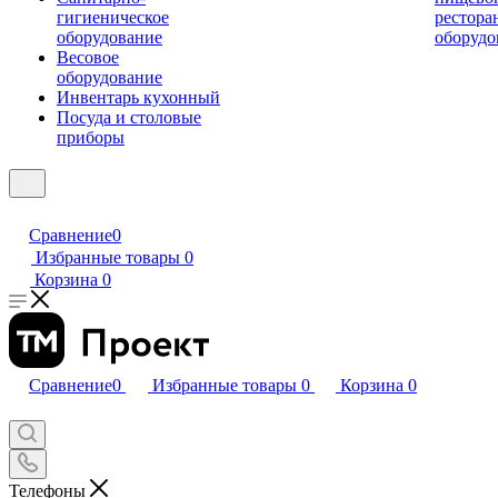
гигиеническое
рестора
оборудование
оборудо
Весовое
оборудование
Инвентарь кухонный
Посуда и столовые
приборы
Сравнение
0
Избранные товары
0
Корзина
0
Сравнение
0
Избранные товары
0
Корзина
0
Телефоны