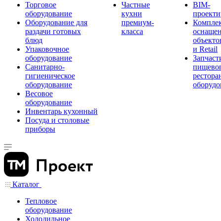
Торговое
Частные
BIM-
оборудование
кухни
проекти
Оборудование для
премиум-
Компле
раздачи готовых
класса
оснаще
блюд
объекто
Упаковочное
и Retail
оборудование
Запчаст
Санитарно-
пищевог
гигиеническое
рестора
оборудование
оборудо
Весовое
оборудование
Инвентарь кухонный
Посуда и столовые
приборы
Каталог
Тепловое
оборудование
Холодильное