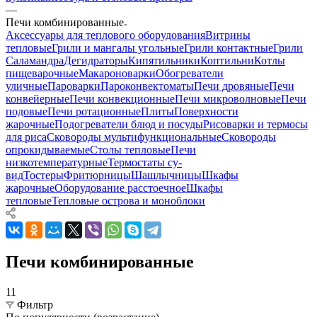
—
Печи комбинированные
Аксессуары для теплового оборудования
Витрины
тепловые
Грили и мангалы угольные
Грили контактные
Грили
Саламандра
Дегидраторы
Кипятильники
Коптильни
Котлы
пищеварочные
Макароноварки
Обогреватели
уличные
Пароварки
Пароконвектоматы
Печи дровяные
Печи
конвейерные
Печи конвекционные
Печи микроволновые
Печи
подовые
Печи ротационные
Плиты
Поверхности
жарочные
Подогреватели блюд и посуды
Рисоварки и термосы
для риса
Сковороды мультифункциональные
Сковороды
опрокидываемые
Столы тепловые
Печи
низкотемпературные
Термостаты су-
вид
Тостеры
Фритюрницы
Шашлычницы
Шкафы
жарочные
Оборудование расстоечное
Шкафы
тепловые
Тепловые острова и моноблоки
Печи комбинированные
11
Фильтр