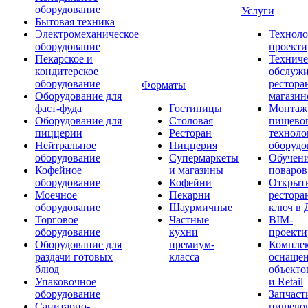
оборудование
Услуги
Бытовая техника
Электромеханическое
Техноло
оборудование
проекти
Пекарское и
Техниче
кондитерское
обслуж
оборудование
рестора
Форматы
Оборудование для
магазин
фаст-фуда
Гостиницы
Монтаж
Оборудование для
Столовая
пищево
пиццерии
Ресторан
техноло
Нейтральное
Пиццерия
оборудо
оборудование
Супермаркеты
Обучени
Кофейное
и магазины
поваров
оборудование
Кофейни
Открыт
Моечное
Пекарни
рестора
оборудование
Шаурмичные
ключ в 
Торговое
Частные
BIM-
оборудование
кухни
проекти
Оборудование для
премиум-
Компле
раздачи готовых
класса
оснаще
блюд
объекто
Упаковочное
и Retail
оборудование
Запчаст
Санитарно-
пищевог