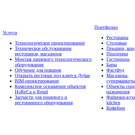
Портфолио
Услуги
Рестораны
Технологическое проектирование
Столовые
Техническое обслуживание
Пекарни, кон
ресторанов, магазинов
Пиццерии
Монтаж пищевого технологического
Гостиницы
оборудования
Бары
Обучение для поваров
Фастфуд
Открыть ресторан под ключ в Дубае
Магазины,
BIM-проектирование
супермаркет
Комплексное оснащение объектов
Объекты соц
HoReCa и Retail
назначения
Запчасти для пищевого и
Фабрики-кухн
ресторанного оборудования
kitchen
Кофейни