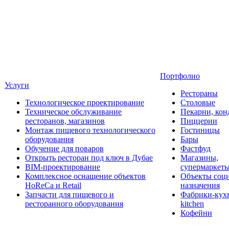
Портфолио
Услуги
Рестораны
Технологическое проектирование
Столовые
Техническое обслуживание
Пекарни, кон
ресторанов, магазинов
Пиццерии
Монтаж пищевого технологического
Гостиницы
оборудования
Бары
Обучение для поваров
Фастфуд
Открыть ресторан под ключ в Дубае
Магазины,
BIM-проектирование
супермаркет
Комплексное оснащение объектов
Объекты соц
HoReCa и Retail
назначения
Запчасти для пищевого и
Фабрики-кухн
ресторанного оборудования
kitchen
Кофейни