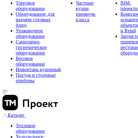
Торговое
Частные
BIM-
оборудование
кухни
проекти
Оборудование для
премиум-
Компле
раздачи готовых
класса
оснаще
блюд
объекто
Упаковочное
и Retail
оборудование
Запчаст
Санитарно-
пищевог
гигиеническое
рестора
оборудование
оборудо
Весовое
оборудование
Инвентарь кухонный
Посуда и столовые
приборы
Каталог
Тепловое
оборудование
Холодильное