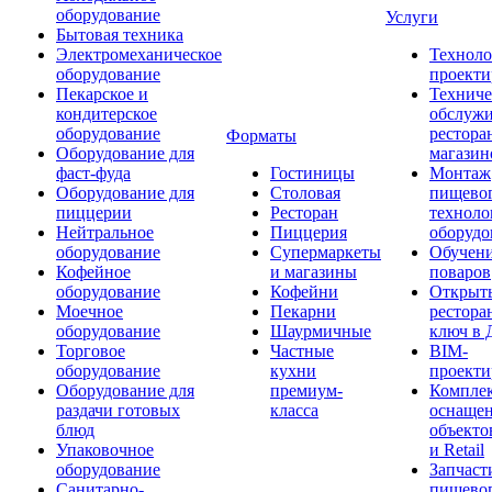
оборудование
Услуги
Бытовая техника
Электромеханическое
Техноло
оборудование
проекти
Пекарское и
Техниче
кондитерское
обслуж
оборудование
рестора
Форматы
Оборудование для
магазин
фаст-фуда
Гостиницы
Монтаж
Оборудование для
Столовая
пищево
пиццерии
Ресторан
техноло
Нейтральное
Пиццерия
оборудо
оборудование
Супермаркеты
Обучени
Кофейное
и магазины
поваров
оборудование
Кофейни
Открыт
Моечное
Пекарни
рестора
оборудование
Шаурмичные
ключ в 
Торговое
Частные
BIM-
оборудование
кухни
проекти
Оборудование для
премиум-
Компле
раздачи готовых
класса
оснаще
блюд
объекто
Упаковочное
и Retail
оборудование
Запчаст
Санитарно-
пищевог