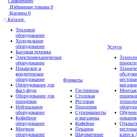
Сравнение
0
Избранные товары
0
Корзина
0
Каталог
Тепловое
оборудование
Холодильное
оборудование
Услуги
Бытовая техника
Электромеханическое
Техноло
оборудование
проекти
Пекарское и
Техниче
кондитерское
обслуж
оборудование
рестора
Форматы
Оборудование для
магазин
фаст-фуда
Гостиницы
Монтаж
Оборудование для
Столовая
пищево
пиццерии
Ресторан
техноло
Нейтральное
Пиццерия
оборудо
оборудование
Супермаркеты
Обучени
Кофейное
и магазины
поваров
оборудование
Кофейни
Открыт
Моечное
Пекарни
рестора
оборудование
Шаурмичные
ключ в 