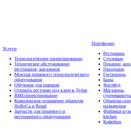
Портфолио
Услуги
Рестораны
Технологическое проектирование
Столовые
Техническое обслуживание
Пекарни, кон
ресторанов, магазинов
Пиццерии
Монтаж пищевого технологического
Гостиницы
оборудования
Бары
Обучение для поваров
Фастфуд
Открыть ресторан под ключ в Дубае
Магазины,
BIM-проектирование
супермаркет
Комплексное оснащение объектов
Объекты соц
HoReCa и Retail
назначения
Запчасти для пищевого и
Фабрики-кухн
ресторанного оборудования
kitchen
Кофейни