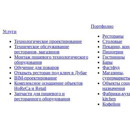
Портфолио
Услуги
Рестораны
Технологическое проектирование
Столовые
Техническое обслуживание
Пекарни, кон
ресторанов, магазинов
Пиццерии
Монтаж пищевого технологического
Гостиницы
оборудования
Бары
Обучение для поваров
Фастфуд
Открыть ресторан под ключ в Дубае
Магазины,
BIM-проектирование
супермаркет
Комплексное оснащение объектов
Объекты соц
HoReCa и Retail
назначения
Запчасти для пищевого и
Фабрики-кухн
ресторанного оборудования
kitchen
Кофейни