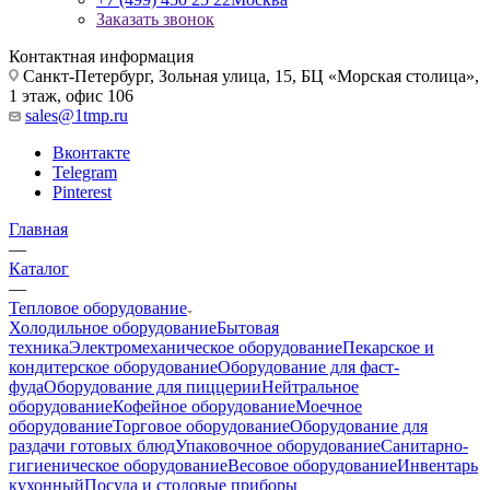
Заказать звонок
Контактная информация
Санкт-Петербург, Зольная улица, 15, БЦ «Морская столица»,
1 этаж, офис 106
sales@1tmp.ru
Вконтакте
Telegram
Pinterest
Главная
—
Каталог
—
Тепловое оборудование
Холодильное оборудование
Бытовая
техника
Электромеханическое оборудование
Пекарское и
кондитерское оборудование
Оборудование для фаст-
фуда
Оборудование для пиццерии
Нейтральное
оборудование
Кофейное оборудование
Моечное
оборудование
Торговое оборудование
Оборудование для
раздачи готовых блюд
Упаковочное оборудование
Санитарно-
гигиеническое оборудование
Весовое оборудование
Инвентарь
кухонный
Посуда и столовые приборы