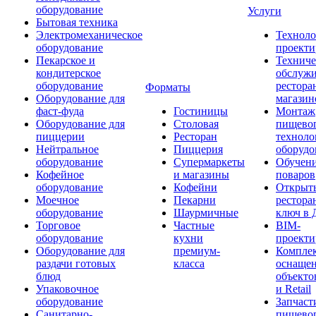
оборудование
Услуги
Бытовая техника
Электромеханическое
Техноло
оборудование
проекти
Пекарское и
Техниче
кондитерское
обслуж
оборудование
рестора
Форматы
Оборудование для
магазин
фаст-фуда
Гостиницы
Монтаж
Оборудование для
Столовая
пищево
пиццерии
Ресторан
техноло
Нейтральное
Пиццерия
оборудо
оборудование
Супермаркеты
Обучени
Кофейное
и магазины
поваров
оборудование
Кофейни
Открыт
Моечное
Пекарни
рестора
оборудование
Шаурмичные
ключ в 
Торговое
Частные
BIM-
оборудование
кухни
проекти
Оборудование для
премиум-
Компле
раздачи готовых
класса
оснаще
блюд
объекто
Упаковочное
и Retail
оборудование
Запчаст
Санитарно-
пищевог