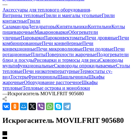
—
Аксессуары для теплового оборудования
Витрины тепловые
Грили и мангалы угольные
Грили
контактные
Грили
Саламандра
Дегидраторы
Кипятильники
Коптильни
Котлы
пищеварочные
Макароноварки
Обогреватели
уличные
Пароварки
Пароконвектоматы
Печи дровяные
Печи
комбинированные
Печи конвейерные
Печи
конвекционные
Печи микроволновые
Печи подовые
Печи
ротационные
Плиты
Поверхности жарочные
Подогреватели
блюд и посуды
Рисоварки и термосы для риса
Сковороды
мультифункциональные
Сковороды опрокидываемые
Столы
тепловые
Печи низкотемпературные
Термостаты су-
вид
Тостеры
Фритюрницы
Шашлычницы
Шкафы
жарочные
Оборудование расстоечное
Шкафы
тепловые
Тепловые острова и моноблоки
—
Искрогаситель MOVILFRIT 905680
Искрогаситель MOVILFRIT 905680