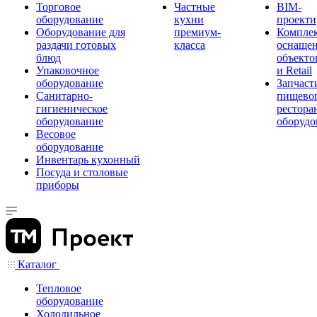
Торговое
Частные
BIM-
оборудование
кухни
проекти
Оборудование для
премиум-
Компле
раздачи готовых
класса
оснаще
блюд
объекто
Упаковочное
и Retail
оборудование
Запчаст
Санитарно-
пищевог
гигиеническое
рестора
оборудование
оборудо
Весовое
оборудование
Инвентарь кухонный
Посуда и столовые
приборы
Каталог
Тепловое
оборудование
Холодильное