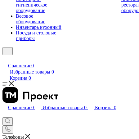
гигиеническое
рестора
оборудование
оборудо
Весовое
оборудование
Инвентарь кухонный
Посуда и столовые
приборы
Сравнение
0
Избранные товары
0
Корзина
0
Сравнение
0
Избранные товары
0
Корзина
0
Телефоны