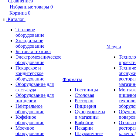
Сравнение
0
Избранные товары
0
Корзина
0
Каталог
Тепловое
оборудование
Холодильное
оборудование
Услуги
Бытовая техника
Электромеханическое
Техноло
оборудование
проекти
Пекарское и
Техниче
кондитерское
обслуж
оборудование
рестора
Форматы
Оборудование для
магазин
фаст-фуда
Гостиницы
Монтаж
Оборудование для
Столовая
пищево
пиццерии
Ресторан
техноло
Нейтральное
Пиццерия
оборудо
оборудование
Супермаркеты
Обучени
Кофейное
и магазины
поваров
оборудование
Кофейни
Открыт
Моечное
Пекарни
рестора
оборудование
Шаурмичные
ключ в 