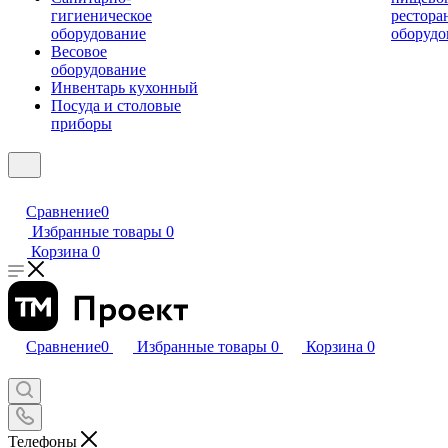
гигиеническое
рестора
оборудование
оборудо
Весовое
оборудование
Инвентарь кухонный
Посуда и столовые
приборы
Сравнение
0
Избранные товары
0
Корзина
0
Сравнение
0
Избранные товары
0
Корзина
0
Телефоны