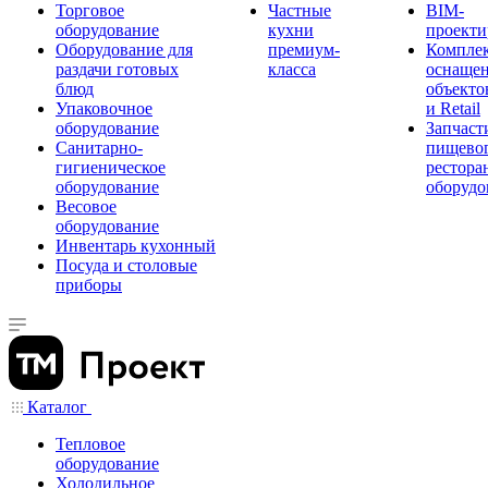
Торговое
Частные
BIM-
оборудование
кухни
проекти
Оборудование для
премиум-
Компле
раздачи готовых
класса
оснаще
блюд
объекто
Упаковочное
и Retail
оборудование
Запчаст
Санитарно-
пищевог
гигиеническое
рестора
оборудование
оборудо
Весовое
оборудование
Инвентарь кухонный
Посуда и столовые
приборы
Каталог
Тепловое
оборудование
Холодильное