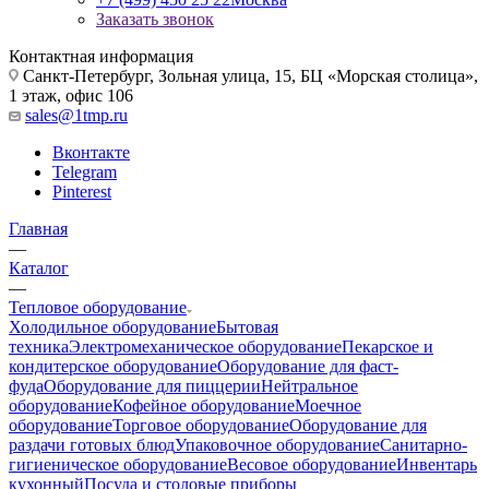
Заказать звонок
Контактная информация
Санкт-Петербург, Зольная улица, 15, БЦ «Морская столица»,
1 этаж, офис 106
sales@1tmp.ru
Вконтакте
Telegram
Pinterest
Главная
—
Каталог
—
Тепловое оборудование
Холодильное оборудование
Бытовая
техника
Электромеханическое оборудование
Пекарское и
кондитерское оборудование
Оборудование для фаст-
фуда
Оборудование для пиццерии
Нейтральное
оборудование
Кофейное оборудование
Моечное
оборудование
Торговое оборудование
Оборудование для
раздачи готовых блюд
Упаковочное оборудование
Санитарно-
гигиеническое оборудование
Весовое оборудование
Инвентарь
кухонный
Посуда и столовые приборы