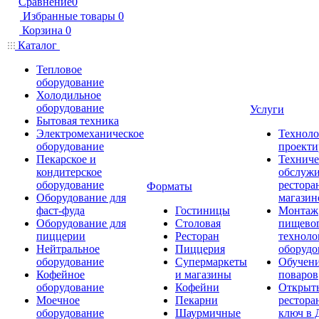
Сравнение
0
Избранные товары
0
Корзина
0
Каталог
Тепловое
оборудование
Холодильное
оборудование
Услуги
Бытовая техника
Электромеханическое
Техноло
оборудование
проекти
Пекарское и
Техниче
кондитерское
обслуж
оборудование
рестора
Форматы
Оборудование для
магазин
фаст-фуда
Гостиницы
Монтаж
Оборудование для
Столовая
пищево
пиццерии
Ресторан
техноло
Нейтральное
Пиццерия
оборудо
оборудование
Супермаркеты
Обучени
Кофейное
и магазины
поваров
оборудование
Кофейни
Открыт
Моечное
Пекарни
рестора
оборудование
Шаурмичные
ключ в 