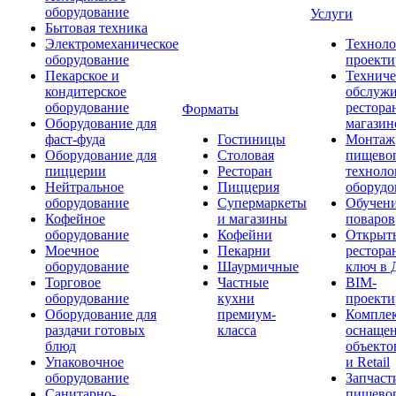
оборудование
Услуги
Бытовая техника
Электромеханическое
Техноло
оборудование
проекти
Пекарское и
Техниче
кондитерское
обслуж
оборудование
рестора
Форматы
Оборудование для
магазин
фаст-фуда
Гостиницы
Монтаж
Оборудование для
Столовая
пищево
пиццерии
Ресторан
техноло
Нейтральное
Пиццерия
оборудо
оборудование
Супермаркеты
Обучени
Кофейное
и магазины
поваров
оборудование
Кофейни
Открыт
Моечное
Пекарни
рестора
оборудование
Шаурмичные
ключ в 
Торговое
Частные
BIM-
оборудование
кухни
проекти
Оборудование для
премиум-
Компле
раздачи готовых
класса
оснаще
блюд
объекто
Упаковочное
и Retail
оборудование
Запчаст
Санитарно-
пищевог