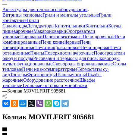
—
Аксессуары для теплового оборудования
Витрины тепловые
Грили и мангалы угольные
Грили
контактные
Грили
Саламандра
Дегидраторы
Кипятильники
Коптильни
Котлы
пищеварочные
Макароноварки
Обогреватели
уличные
Пароварки
Пароконвектоматы
Печи дровяные
Печи
комбинированные
Печи конвейерные
Печи
конвекционные
Печи микроволновые
Печи подовые
Печи
ротационные
Плиты
Поверхности жарочные
Подогреватели
блюд и посуды
Рисоварки и термосы для риса
Сковороды
мультифункциональные
Сковороды опрокидываемые
Столы
тепловые
Печи низкотемпературные
Термостаты су-
вид
Тостеры
Фритюрницы
Шашлычницы
Шкафы
жарочные
Оборудование расстоечное
Шкафы
тепловые
Тепловые острова и моноблоки
—
Колпак MOVILFRIT 905681
Колпак MOVILFRIT 905681