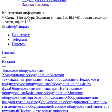
Заказать звонок
Контактная информация
Санкт-Петербург, Зольная улица, 15, БЦ «Морская столица»,
1 этаж, офис 106
sales@1tmp.ru
Вконтакте
Telegram
Pinterest
Главная
—
Каталог
—
Тепловое оборудование
Холодильное оборудование
Бытовая
техника
Электромеханическое оборудование
Пекарское и
кондитерское оборудование
Оборудование для фаст-
фуда
Оборудование для пиццерии
Нейтральное
оборудование
Кофейное оборудование
Моечное
оборудование
Торговое оборудование
Оборудование для
раздачи готовых блюд
Упаковочное оборудование
Санитарно-
гигиеническое оборудование
Весовое оборудование
Инвентарь
кухонный
Посуда и столовые приборы