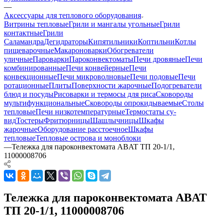
—
Аксессуары для теплового оборудования
Витрины тепловые
Грили и мангалы угольные
Грили
контактные
Грили
Саламандра
Дегидраторы
Кипятильники
Коптильни
Котлы
пищеварочные
Макароноварки
Обогреватели
уличные
Пароварки
Пароконвектоматы
Печи дровяные
Печи
комбинированные
Печи конвейерные
Печи
конвекционные
Печи микроволновые
Печи подовые
Печи
ротационные
Плиты
Поверхности жарочные
Подогреватели
блюд и посуды
Рисоварки и термосы для риса
Сковороды
мультифункциональные
Сковороды опрокидываемые
Столы
тепловые
Печи низкотемпературные
Термостаты су-
вид
Тостеры
Фритюрницы
Шашлычницы
Шкафы
жарочные
Оборудование расстоечное
Шкафы
тепловые
Тепловые острова и моноблоки
—
Тележка для пароконвектомата ABAT ТП 20-1/1,
11000008706
Тележка для пароконвектомата ABAT
ТП 20-1/1, 11000008706