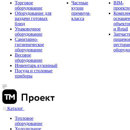
Торговое
Частные
BIM-
оборудование
кухни
проекти
Оборудование для
премиум-
Компле
раздачи готовых
класса
оснаще
блюд
объекто
Упаковочное
и Retail
оборудование
Запчаст
Санитарно-
пищевог
гигиеническое
рестора
оборудование
оборудо
Весовое
оборудование
Инвентарь кухонный
Посуда и столовые
приборы
Каталог
Тепловое
оборудование
Холодильное