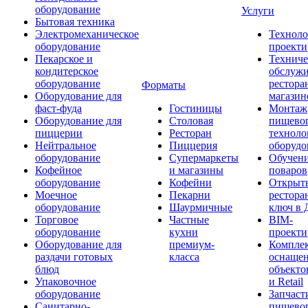
оборудование
Услуги
Бытовая техника
Электромеханическое
Техноло
оборудование
проекти
Пекарское и
Техниче
кондитерское
обслуж
оборудование
рестора
Форматы
Оборудование для
магазин
фаст-фуда
Гостиницы
Монтаж
Оборудование для
Столовая
пищево
пиццерии
Ресторан
техноло
Нейтральное
Пиццерия
оборудо
оборудование
Супермаркеты
Обучени
Кофейное
и магазины
поваров
оборудование
Кофейни
Открыт
Моечное
Пекарни
рестора
оборудование
Шаурмичные
ключ в 
Торговое
Частные
BIM-
оборудование
кухни
проекти
Оборудование для
премиум-
Компле
раздачи готовых
класса
оснаще
блюд
объекто
Упаковочное
и Retail
оборудование
Запчаст
Санитарно-
пищевог