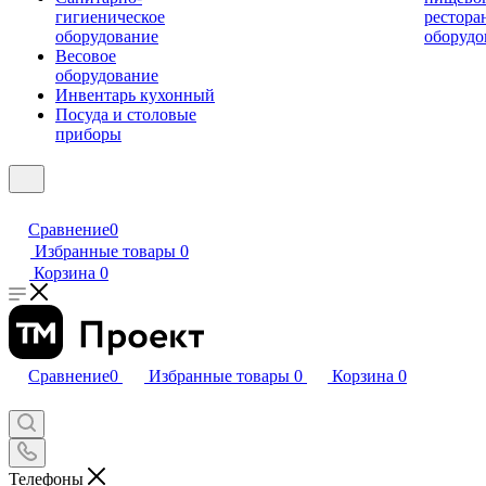
гигиеническое
рестора
оборудование
оборудо
Весовое
оборудование
Инвентарь кухонный
Посуда и столовые
приборы
Сравнение
0
Избранные товары
0
Корзина
0
Сравнение
0
Избранные товары
0
Корзина
0
Телефоны