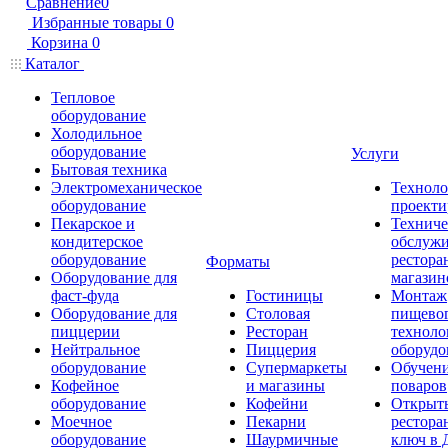
Сравнение
0
Избранные товары
0
Корзина
0
Каталог
Тепловое
оборудование
Холодильное
оборудование
Услуги
Бытовая техника
Электромеханическое
Техноло
оборудование
проекти
Пекарское и
Техниче
кондитерское
обслуж
оборудование
рестора
Форматы
Оборудование для
магазин
фаст-фуда
Гостиницы
Монтаж
Оборудование для
Столовая
пищево
пиццерии
Ресторан
техноло
Нейтральное
Пиццерия
оборудо
оборудование
Супермаркеты
Обучени
Кофейное
и магазины
поваров
оборудование
Кофейни
Открыт
Моечное
Пекарни
рестора
оборудование
Шаурмичные
ключ в 