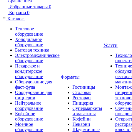
Сравнение
0
Избранные товары
0
Корзина
0
Каталог
Тепловое
оборудование
Холодильное
оборудование
Услуги
Бытовая техника
Электромеханическое
Техноло
оборудование
проекти
Пекарское и
Техниче
кондитерское
обслуж
оборудование
рестора
Форматы
Оборудование для
магазин
фаст-фуда
Гостиницы
Монтаж
Оборудование для
Столовая
пищево
пиццерии
Ресторан
техноло
Нейтральное
Пиццерия
оборудо
оборудование
Супермаркеты
Обучени
Кофейное
и магазины
поваров
оборудование
Кофейни
Открыт
Моечное
Пекарни
рестора
оборудование
Шаурмичные
ключ в 