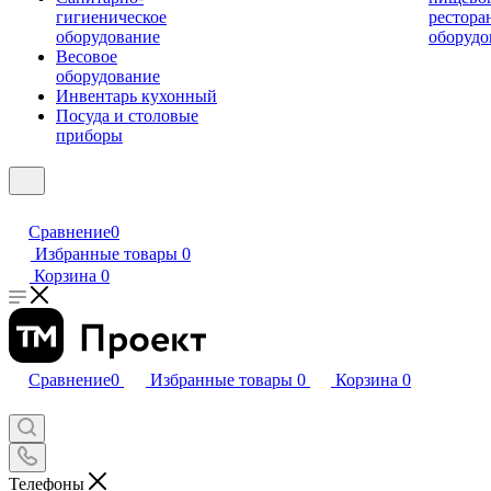
гигиеническое
рестора
оборудование
оборудо
Весовое
оборудование
Инвентарь кухонный
Посуда и столовые
приборы
Сравнение
0
Избранные товары
0
Корзина
0
Сравнение
0
Избранные товары
0
Корзина
0
Телефоны