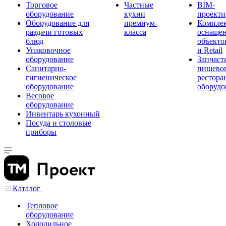
Торговое
Частные
BIM-
оборудование
кухни
проекти
Оборудование для
премиум-
Компле
раздачи готовых
класса
оснаще
блюд
объекто
Упаковочное
и Retail
оборудование
Запчаст
Санитарно-
пищевог
гигиеническое
рестора
оборудование
оборудо
Весовое
оборудование
Инвентарь кухонный
Посуда и столовые
приборы
Каталог
Тепловое
оборудование
Холодильное