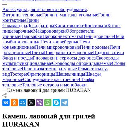
—
Аксессуары для теплового оборудования
Витрины тепловые
Грили и мангалы угольные
Грили
контактные
Грили
Саламандра
Дегидраторы
Кипятильники
Коптильни
Котлы
пищеварочные
Макароноварки
Обогреватели
уличные
Пароварки
Пароконвектоматы
Печи дровяные
Печи
комбинированные
Печи конвейерные
Печи
конвекционные
Печи микроволновые
Печи подовые
Печи
ротационные
Плиты
Поверхности жарочные
Подогреватели
блюд и посуды
Рисоварки и термосы для риса
Сковороды
мультифункциональные
Сковороды опрокидываемые
Столы
тепловые
Печи низкотемпературные
Термостаты су-
вид
Тостеры
Фритюрницы
Шашлычницы
Шкафы
жарочные
Оборудование расстоечное
Шкафы
тепловые
Тепловые острова и моноблоки
—
Камень лавовый для грилей HURAKAN
Камень лавовый для грилей
HURAKAN