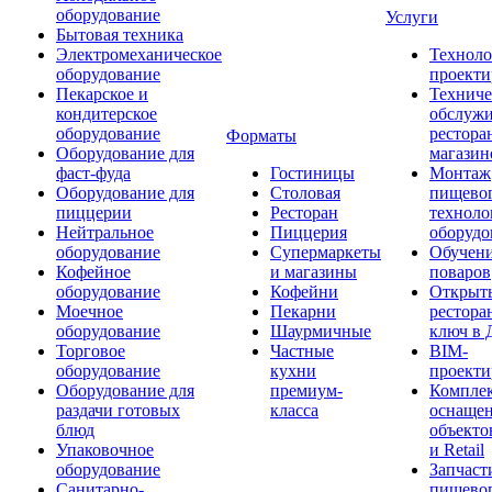
оборудование
Услуги
Бытовая техника
Электромеханическое
Техноло
оборудование
проекти
Пекарское и
Техниче
кондитерское
обслуж
оборудование
рестора
Форматы
Оборудование для
магазин
фаст-фуда
Гостиницы
Монтаж
Оборудование для
Столовая
пищево
пиццерии
Ресторан
техноло
Нейтральное
Пиццерия
оборудо
оборудование
Супермаркеты
Обучени
Кофейное
и магазины
поваров
оборудование
Кофейни
Открыт
Моечное
Пекарни
рестора
оборудование
Шаурмичные
ключ в 
Торговое
Частные
BIM-
оборудование
кухни
проекти
Оборудование для
премиум-
Компле
раздачи готовых
класса
оснаще
блюд
объекто
Упаковочное
и Retail
оборудование
Запчаст
Санитарно-
пищевог