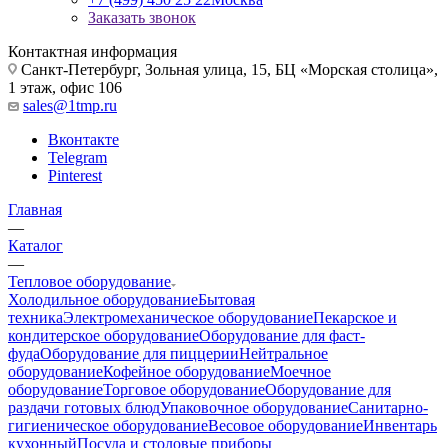
Заказать звонок
Контактная информация
Санкт-Петербург, Зольная улица, 15, БЦ «Морская столица»,
1 этаж, офис 106
sales@1tmp.ru
Вконтакте
Telegram
Pinterest
Главная
—
Каталог
—
Тепловое оборудование
Холодильное оборудование
Бытовая
техника
Электромеханическое оборудование
Пекарское и
кондитерское оборудование
Оборудование для фаст-
фуда
Оборудование для пиццерии
Нейтральное
оборудование
Кофейное оборудование
Моечное
оборудование
Торговое оборудование
Оборудование для
раздачи готовых блюд
Упаковочное оборудование
Санитарно-
гигиеническое оборудование
Весовое оборудование
Инвентарь
кухонный
Посуда и столовые приборы