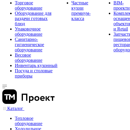
Торговое
Частные
BIM-
оборудование
кухни
проекти
Оборудование для
премиум-
Компле
раздачи готовых
класса
оснаще
блюд
объекто
Упаковочное
и Retail
оборудование
Запчаст
Санитарно-
пищевог
гигиеническое
рестора
оборудование
оборудо
Весовое
оборудование
Инвентарь кухонный
Посуда и столовые
приборы
Каталог
Тепловое
оборудование
Холодильное