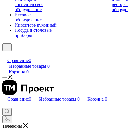
гигиеническое
рестора
оборудование
оборудо
Весовое
оборудование
Инвентарь кухонный
Посуда и столовые
приборы
Сравнение
0
Избранные товары
0
Корзина
0
Сравнение
0
Избранные товары
0
Корзина
0
Телефоны