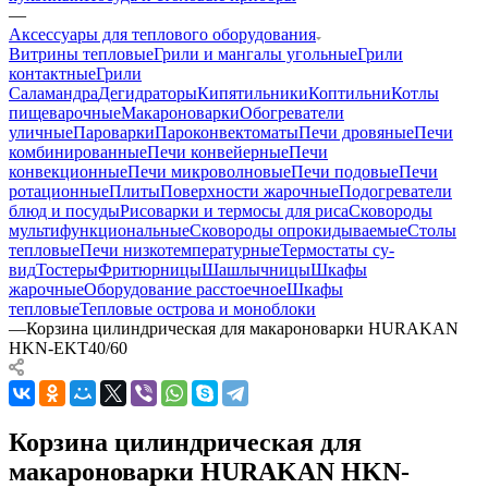
—
Аксессуары для теплового оборудования
Витрины тепловые
Грили и мангалы угольные
Грили
контактные
Грили
Саламандра
Дегидраторы
Кипятильники
Коптильни
Котлы
пищеварочные
Макароноварки
Обогреватели
уличные
Пароварки
Пароконвектоматы
Печи дровяные
Печи
комбинированные
Печи конвейерные
Печи
конвекционные
Печи микроволновые
Печи подовые
Печи
ротационные
Плиты
Поверхности жарочные
Подогреватели
блюд и посуды
Рисоварки и термосы для риса
Сковороды
мультифункциональные
Сковороды опрокидываемые
Столы
тепловые
Печи низкотемпературные
Термостаты су-
вид
Тостеры
Фритюрницы
Шашлычницы
Шкафы
жарочные
Оборудование расстоечное
Шкафы
тепловые
Тепловые острова и моноблоки
—
Корзина цилиндрическая для макароноварки HURAKAN
HKN-EKT40/60
Корзина цилиндрическая для
макароноварки HURAKAN HKN-