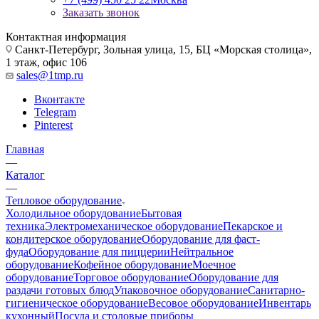
Заказать звонок
Контактная информация
Санкт-Петербург, Зольная улица, 15, БЦ «Морская столица»,
1 этаж, офис 106
sales@1tmp.ru
Вконтакте
Telegram
Pinterest
Главная
—
Каталог
—
Тепловое оборудование
Холодильное оборудование
Бытовая
техника
Электромеханическое оборудование
Пекарское и
кондитерское оборудование
Оборудование для фаст-
фуда
Оборудование для пиццерии
Нейтральное
оборудование
Кофейное оборудование
Моечное
оборудование
Торговое оборудование
Оборудование для
раздачи готовых блюд
Упаковочное оборудование
Санитарно-
гигиеническое оборудование
Весовое оборудование
Инвентарь
кухонный
Посуда и столовые приборы