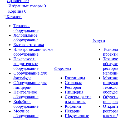
Сравнение
0
Избранные товары
0
Корзина
0
Каталог
Тепловое
оборудование
Холодильное
оборудование
Услуги
Бытовая техника
Электромеханическое
Техноло
оборудование
проекти
Пекарское и
Техниче
кондитерское
обслуж
оборудование
рестора
Форматы
Оборудование для
магазин
фаст-фуда
Гостиницы
Монтаж
Оборудование для
Столовая
пищево
пиццерии
Ресторан
техноло
Нейтральное
Пиццерия
оборудо
оборудование
Супермаркеты
Обучени
Кофейное
и магазины
поваров
оборудование
Кофейни
Открыт
Моечное
Пекарни
рестора
оборудование
Шаурмичные
ключ в 