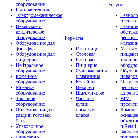
оборудование
Услуги
Бытовая техника
Электромеханическое
Техноло
оборудование
проекти
Пекарское и
Техниче
кондитерское
обслуж
оборудование
рестора
Форматы
Оборудование для
магазин
фаст-фуда
Гостиницы
Монтаж
Оборудование для
Столовая
пищево
пиццерии
Ресторан
техноло
Нейтральное
Пиццерия
оборудо
оборудование
Супермаркеты
Обучени
Кофейное
и магазины
поваров
оборудование
Кофейни
Открыт
Моечное
Пекарни
рестора
оборудование
Шаурмичные
ключ в 
Торговое
Частные
BIM-
оборудование
кухни
проекти
Оборудование для
премиум-
Компле
раздачи готовых
класса
оснаще
блюд
объекто
Упаковочное
и Retail
оборудование
Запчаст
Санитарно-
пищевог