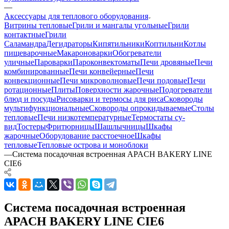
—
Аксессуары для теплового оборудования
Витрины тепловые
Грили и мангалы угольные
Грили
контактные
Грили
Саламандра
Дегидраторы
Кипятильники
Коптильни
Котлы
пищеварочные
Макароноварки
Обогреватели
уличные
Пароварки
Пароконвектоматы
Печи дровяные
Печи
комбинированные
Печи конвейерные
Печи
конвекционные
Печи микроволновые
Печи подовые
Печи
ротационные
Плиты
Поверхности жарочные
Подогреватели
блюд и посуды
Рисоварки и термосы для риса
Сковороды
мультифункциональные
Сковороды опрокидываемые
Столы
тепловые
Печи низкотемпературные
Термостаты су-
вид
Тостеры
Фритюрницы
Шашлычницы
Шкафы
жарочные
Оборудование расстоечное
Шкафы
тепловые
Тепловые острова и моноблоки
—
Система посадочная встроенная APACH BAKERY LINE
CIE6
Система посадочная встроенная
APACH BAKERY LINE CIE6