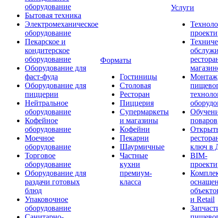
оборудование
Услуги
Бытовая техника
Электромеханическое
Техноло
оборудование
проекти
Пекарское и
Техниче
кондитерское
обслуж
оборудование
рестора
Форматы
Оборудование для
магазин
фаст-фуда
Гостиницы
Монтаж
Оборудование для
Столовая
пищево
пиццерии
Ресторан
техноло
Нейтральное
Пиццерия
оборудо
оборудование
Супермаркеты
Обучени
Кофейное
и магазины
поваров
оборудование
Кофейни
Открыт
Моечное
Пекарни
рестора
оборудование
Шаурмичные
ключ в 
Торговое
Частные
BIM-
оборудование
кухни
проекти
Оборудование для
премиум-
Компле
раздачи готовых
класса
оснаще
блюд
объекто
Упаковочное
и Retail
оборудование
Запчаст
Санитарно-
пищевог