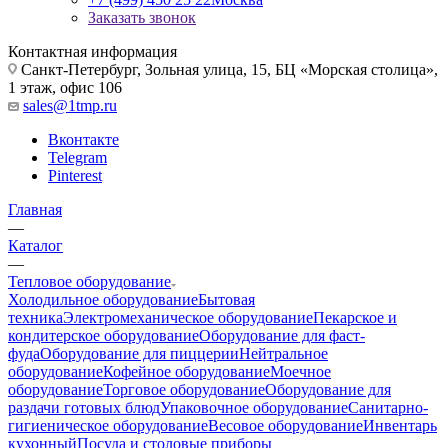
Заказать звонок
Контактная информация
Санкт-Петербург, Зольная улица, 15, БЦ «Морская столица»,
1 этаж, офис 106
sales@1tmp.ru
Вконтакте
Telegram
Pinterest
Главная
—
Каталог
—
Тепловое оборудование
Холодильное оборудование
Бытовая
техника
Электромеханическое оборудование
Пекарское и
кондитерское оборудование
Оборудование для фаст-
фуда
Оборудование для пиццерии
Нейтральное
оборудование
Кофейное оборудование
Моечное
оборудование
Торговое оборудование
Оборудование для
раздачи готовых блюд
Упаковочное оборудование
Санитарно-
гигиеническое оборудование
Весовое оборудование
Инвентарь
кухонный
Посуда и столовые приборы