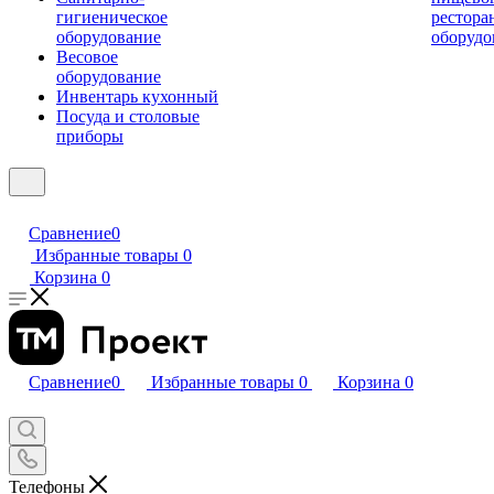
гигиеническое
рестора
оборудование
оборудо
Весовое
оборудование
Инвентарь кухонный
Посуда и столовые
приборы
Сравнение
0
Избранные товары
0
Корзина
0
Сравнение
0
Избранные товары
0
Корзина
0
Телефоны