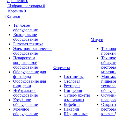
Сравнение
0
Избранные товары
0
Корзина
0
Каталог
Тепловое
оборудование
Холодильное
оборудование
Услуги
Бытовая техника
Электромеханическое
Техноло
оборудование
проекти
Пекарское и
Техниче
кондитерское
обслуж
оборудование
рестора
Форматы
Оборудование для
магазин
фаст-фуда
Гостиницы
Монтаж
Оборудование для
Столовая
пищево
пиццерии
Ресторан
техноло
Нейтральное
Пиццерия
оборудо
оборудование
Супермаркеты
Обучени
Кофейное
и магазины
поваров
оборудование
Кофейни
Открыт
Моечное
Пекарни
рестора
оборудование
Шаурмичные
ключ в 