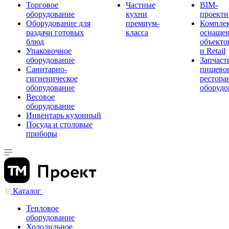
Торговое
Частные
BIM-
оборудование
кухни
проекти
Оборудование для
премиум-
Компле
раздачи готовых
класса
оснаще
блюд
объекто
Упаковочное
и Retail
оборудование
Запчаст
Санитарно-
пищевог
гигиеническое
рестора
оборудование
оборудо
Весовое
оборудование
Инвентарь кухонный
Посуда и столовые
приборы
Каталог
Тепловое
оборудование
Холодильное