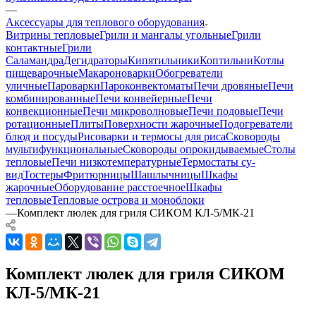
—
Аксессуары для теплового оборудования
Витрины тепловые
Грили и мангалы угольные
Грили
контактные
Грили
Саламандра
Дегидраторы
Кипятильники
Коптильни
Котлы
пищеварочные
Макароноварки
Обогреватели
уличные
Пароварки
Пароконвектоматы
Печи дровяные
Печи
комбинированные
Печи конвейерные
Печи
конвекционные
Печи микроволновые
Печи подовые
Печи
ротационные
Плиты
Поверхности жарочные
Подогреватели
блюд и посуды
Рисоварки и термосы для риса
Сковороды
мультифункциональные
Сковороды опрокидываемые
Столы
тепловые
Печи низкотемпературные
Термостаты су-
вид
Тостеры
Фритюрницы
Шашлычницы
Шкафы
жарочные
Оборудование расстоечное
Шкафы
тепловые
Тепловые острова и моноблоки
—
Комплект люлек для гриля СИКОМ КЛ-5/МК-21
Комплект люлек для гриля СИКОМ
КЛ-5/МК-21