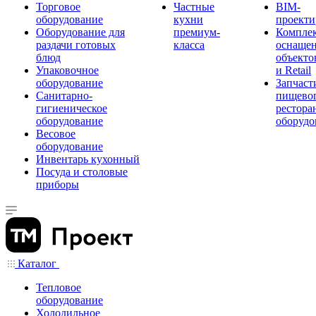
Торговое
Частные
BIM-
оборудование
кухни
проекти
Оборудование для
премиум-
Компле
раздачи готовых
класса
оснаще
блюд
объекто
Упаковочное
и Retail
оборудование
Запчаст
Санитарно-
пищевог
гигиеническое
рестора
оборудование
оборудо
Весовое
оборудование
Инвентарь кухонный
Посуда и столовые
приборы
Каталог
Тепловое
оборудование
Холодильное