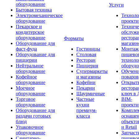
оборудование
Услуги
Бытовая техника
Электромеханическое
Техноло
оборудование
проекти
Пекарское и
Техниче
кондитерское
обслуж
оборудование
рестора
Форматы
Оборудование для
магазин
фаст-фуда
Гостиницы
Монтаж
Оборудование для
Столовая
пищево
пиццерии
Ресторан
техноло
Нейтральное
Пиццерия
оборудо
оборудование
Супермаркеты
Обучени
Кофейное
и магазины
поваров
оборудование
Кофейни
Открыт
Моечное
Пекарни
рестора
оборудование
Шаурмичные
ключ в 
Торговое
Частные
BIM-
оборудование
кухни
проекти
Оборудование для
премиум-
Компле
раздачи готовых
класса
оснаще
блюд
объекто
Упаковочное
и Retail
оборудование
Запчаст
Санитарно-
пищевог