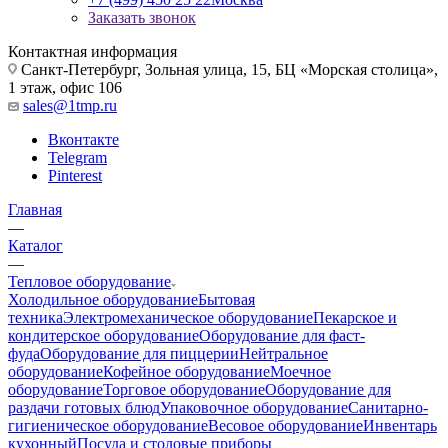
Заказать звонок
Контактная информация
Санкт-Петербург, Зольная улица, 15, БЦ «Морская столица»,
1 этаж, офис 106
sales@1tmp.ru
Вконтакте
Telegram
Pinterest
Главная
—
Каталог
—
Тепловое оборудование
Холодильное оборудование
Бытовая
техника
Электромеханическое оборудование
Пекарское и
кондитерское оборудование
Оборудование для фаст-
фуда
Оборудование для пиццерии
Нейтральное
оборудование
Кофейное оборудование
Моечное
оборудование
Торговое оборудование
Оборудование для
раздачи готовых блюд
Упаковочное оборудование
Санитарно-
гигиеническое оборудование
Весовое оборудование
Инвентарь
кухонный
Посуда и столовые приборы