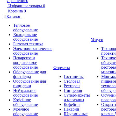
Сравнение
0
Избранные товары
0
Корзина
0
Каталог
Тепловое
оборудование
Холодильное
оборудование
Услуги
Бытовая техника
Электромеханическое
Техноло
оборудование
проекти
Пекарское и
Техниче
кондитерское
обслуж
оборудование
рестора
Форматы
Оборудование для
магазин
фаст-фуда
Гостиницы
Монтаж
Оборудование для
Столовая
пищево
пиццерии
Ресторан
техноло
Нейтральное
Пиццерия
оборудо
оборудование
Супермаркеты
Обучени
Кофейное
и магазины
поваров
оборудование
Кофейни
Открыт
Моечное
Пекарни
рестора
оборудование
Шаурмичные
ключ в 