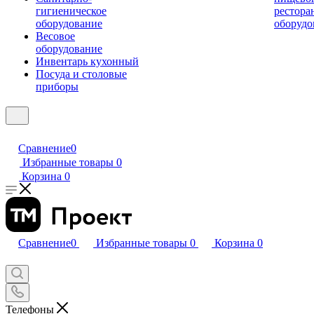
гигиеническое
рестора
оборудование
оборудо
Весовое
оборудование
Инвентарь кухонный
Посуда и столовые
приборы
Сравнение
0
Избранные товары
0
Корзина
0
Сравнение
0
Избранные товары
0
Корзина
0
Телефоны