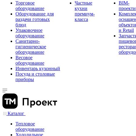
Торговое
Частные
BIM-
оборудование
кухни
проекти
Оборудование для
премиум-
Компле
раздачи готовых
класса
оснаще
блюд
объекто
Упаковочное
и Retail
оборудование
Запчаст
Санитарно-
пищевог
гигиеническое
рестора
оборудование
оборудо
Весовое
оборудование
Инвентарь кухонный
Посуда и столовые
приборы
Каталог
Тепловое
оборудование
Холодильное