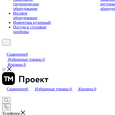
гигиеническое
рестора
оборудование
оборудо
Весовое
оборудование
Инвентарь кухонный
Посуда и столовые
приборы
Сравнение
0
Избранные товары
0
Корзина
0
Сравнение
0
Избранные товары
0
Корзина
0
Телефоны