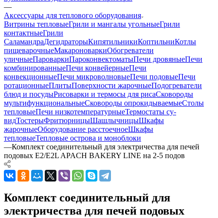
—
Аксессуары для теплового оборудования
Витрины тепловые
Грили и мангалы угольные
Грили
контактные
Грили
Саламандра
Дегидраторы
Кипятильники
Коптильни
Котлы
пищеварочные
Макароноварки
Обогреватели
уличные
Пароварки
Пароконвектоматы
Печи дровяные
Печи
комбинированные
Печи конвейерные
Печи
конвекционные
Печи микроволновые
Печи подовые
Печи
ротационные
Плиты
Поверхности жарочные
Подогреватели
блюд и посуды
Рисоварки и термосы для риса
Сковороды
мультифункциональные
Сковороды опрокидываемые
Столы
тепловые
Печи низкотемпературные
Термостаты су-
вид
Тостеры
Фритюрницы
Шашлычницы
Шкафы
жарочные
Оборудование расстоечное
Шкафы
тепловые
Тепловые острова и моноблоки
—
Комплект соединительный для электричества для печей
подовых E2/E2L APACH BAKERY LINE на 2-5 подов
Комплект соединительный для
электричества для печей подовых