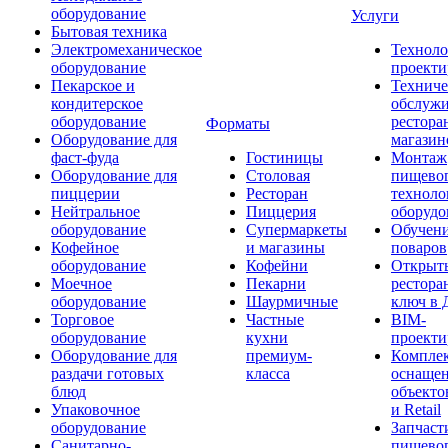
оборудование
Услуги
Бытовая техника
Электромеханическое
Техноло
оборудование
проекти
Пекарское и
Техниче
кондитерское
обслуж
оборудование
рестора
Форматы
Оборудование для
магазин
фаст-фуда
Гостиницы
Монтаж
Оборудование для
Столовая
пищево
пиццерии
Ресторан
техноло
Нейтральное
Пиццерия
оборудо
оборудование
Супермаркеты
Обучени
Кофейное
и магазины
поваров
оборудование
Кофейни
Открыт
Моечное
Пекарни
рестора
оборудование
Шаурмичные
ключ в 
Торговое
Частные
BIM-
оборудование
кухни
проекти
Оборудование для
премиум-
Компле
раздачи готовых
класса
оснаще
блюд
объекто
Упаковочное
и Retail
оборудование
Запчаст
Санитарно-
пищевог