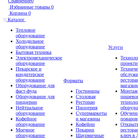
Сравнение
0
Избранные товары
0
Корзина
0
Каталог
Тепловое
оборудование
Холодильное
оборудование
Услуги
Бытовая техника
Электромеханическое
Техноло
оборудование
проекти
Пекарское и
Техниче
кондитерское
обслуж
оборудование
рестора
Форматы
Оборудование для
магазин
фаст-фуда
Гостиницы
Монтаж
Оборудование для
Столовая
пищево
пиццерии
Ресторан
техноло
Нейтральное
Пиццерия
оборудо
оборудование
Супермаркеты
Обучени
Кофейное
и магазины
поваров
оборудование
Кофейни
Открыт
Моечное
Пекарни
рестора
оборудование
Шаурмичные
ключ в 