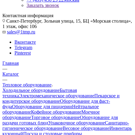
Заказать звонок
Контактная информация
Санкт-Петербург, Зольная улица, 15, БЦ «Морская столица»,
1 этаж, офис 106
sales@1tmp.ru
Вконтакте
Telegram
Pinterest
Главная
—
Каталог
—
Тепловое оборудование
Холодильное оборудование
Бытовая
техника
Электромеханическое оборудование
Пекарское и
кондитерское оборудование
Оборудование для фаст-
фуда
Оборудование для пиццерии
Нейтральное
оборудование
Кофейное оборудование
Моечное
оборудование
Торговое оборудование
Оборудование для
раздачи готовых блюд
Упаковочное оборудование
Санитарно-
гигиеническое оборудование
Весовое оборудование
Инвентарь
кухонный
Посуда и столовые приборы