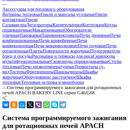
—
Аксессуары для теплового оборудования
Витрины тепловые
Грили и мангалы угольные
Грили
контактные
Грили
Саламандра
Дегидраторы
Кипятильники
Коптильни
Котлы
пищеварочные
Макароноварки
Обогреватели
уличные
Пароварки
Пароконвектоматы
Печи дровяные
Печи
комбинированные
Печи конвейерные
Печи
конвекционные
Печи микроволновые
Печи подовые
Печи
ротационные
Плиты
Поверхности жарочные
Подогреватели
блюд и посуды
Рисоварки и термосы для риса
Сковороды
мультифункциональные
Сковороды опрокидываемые
Столы
тепловые
Печи низкотемпературные
Термостаты су-
вид
Тостеры
Фритюрницы
Шашлычницы
Шкафы
жарочные
Оборудование расстоечное
Шкафы
тепловые
Тепловые острова и моноблоки
—
Система программируемого зажигания для ротационных
печей APACH BAKERY LINE серии G46/G68
Система программируемого зажигания
для ротационных печей APACH