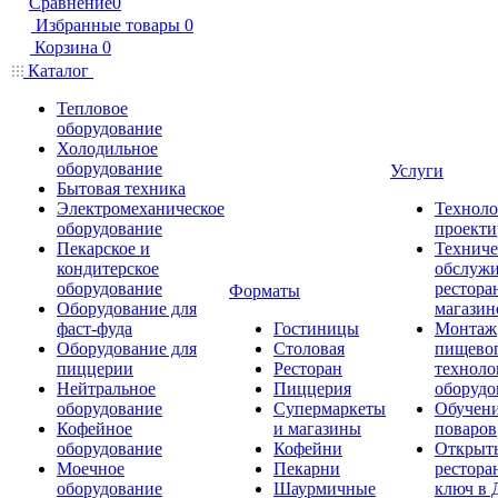
Сравнение
0
Избранные товары
0
Корзина
0
Каталог
Тепловое
оборудование
Холодильное
оборудование
Услуги
Бытовая техника
Электромеханическое
Техноло
оборудование
проекти
Пекарское и
Техниче
кондитерское
обслуж
оборудование
рестора
Форматы
Оборудование для
магазин
фаст-фуда
Гостиницы
Монтаж
Оборудование для
Столовая
пищево
пиццерии
Ресторан
техноло
Нейтральное
Пиццерия
оборудо
оборудование
Супермаркеты
Обучени
Кофейное
и магазины
поваров
оборудование
Кофейни
Открыт
Моечное
Пекарни
рестора
оборудование
Шаурмичные
ключ в 