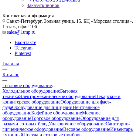
Заказать звонок
Контактная информация
Санкт-Петербург, Зольная улица, 15, БЦ «Морская столица»,
1 этаж, офис 106
sales@1tmp.ru
Вконтакте
Telegram
Pinterest
Главная
—
Каталог
—
Тепловое оборудование
Холодильное оборудование
Бытовая
техника
Электромеханическое оборудование
Пекарское и
кондитерское оборудование
Оборудование для фаст-
фуда
Оборудование для пиццерии
Нейтральное
оборудование
Кофейное оборудование
Моечное
оборудование
Торговое оборудование
Оборудование для
раздачи готовых блюд
Упаковочное оборудование
Санитарно-
гигиеническое оборудование
Весовое оборудование
Инвентарь
кухонный
Посуда и столовые приборы