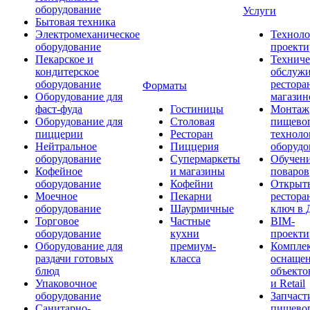
оборудование
Услуги
Бытовая техника
Электромеханическое
Техноло
оборудование
проекти
Пекарское и
Техниче
кондитерское
обслуж
оборудование
рестора
Форматы
Оборудование для
магазин
фаст-фуда
Гостиницы
Монтаж
Оборудование для
Столовая
пищево
пиццерии
Ресторан
техноло
Нейтральное
Пиццерия
оборудо
оборудование
Супермаркеты
Обучени
Кофейное
и магазины
поваров
оборудование
Кофейни
Открыт
Моечное
Пекарни
рестора
оборудование
Шаурмичные
ключ в 
Торговое
Частные
BIM-
оборудование
кухни
проекти
Оборудование для
премиум-
Компле
раздачи готовых
класса
оснаще
блюд
объекто
Упаковочное
и Retail
оборудование
Запчаст
Санитарно-
пищевог