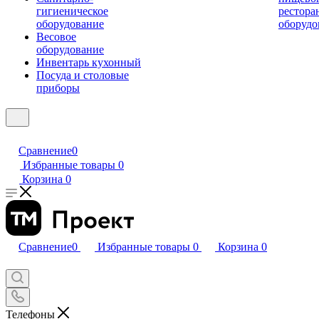
гигиеническое
рестора
оборудование
оборудо
Весовое
оборудование
Инвентарь кухонный
Посуда и столовые
приборы
Сравнение
0
Избранные товары
0
Корзина
0
Сравнение
0
Избранные товары
0
Корзина
0
Телефоны