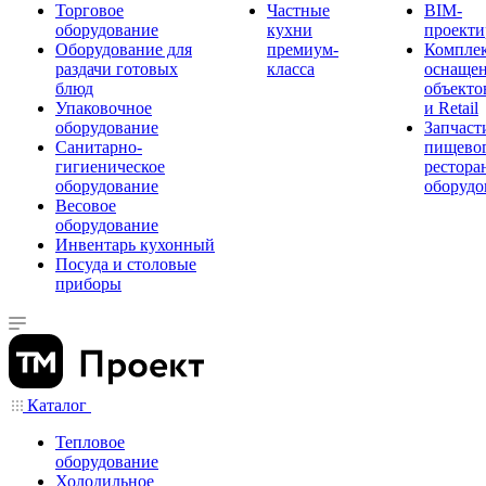
Торговое
Частные
BIM-
оборудование
кухни
проекти
Оборудование для
премиум-
Компле
раздачи готовых
класса
оснаще
блюд
объекто
Упаковочное
и Retail
оборудование
Запчаст
Санитарно-
пищевог
гигиеническое
рестора
оборудование
оборудо
Весовое
оборудование
Инвентарь кухонный
Посуда и столовые
приборы
Каталог
Тепловое
оборудование
Холодильное