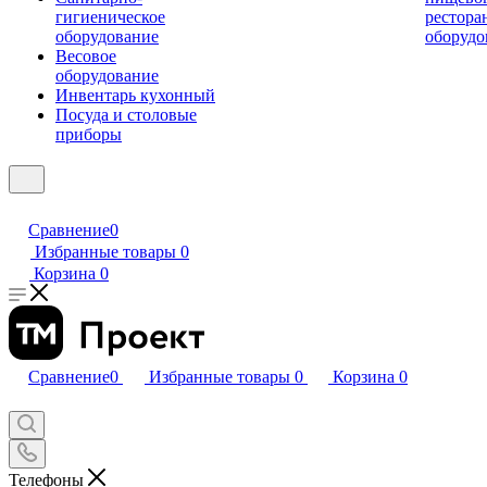
гигиеническое
рестора
оборудование
оборудо
Весовое
оборудование
Инвентарь кухонный
Посуда и столовые
приборы
Сравнение
0
Избранные товары
0
Корзина
0
Сравнение
0
Избранные товары
0
Корзина
0
Телефоны