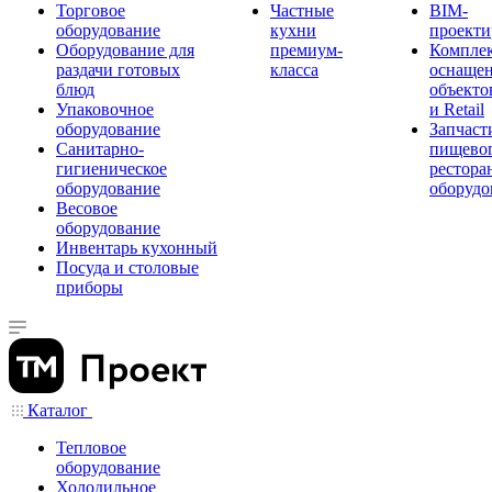
Торговое
Частные
BIM-
оборудование
кухни
проекти
Оборудование для
премиум-
Компле
раздачи готовых
класса
оснаще
блюд
объекто
Упаковочное
и Retail
оборудование
Запчаст
Санитарно-
пищевог
гигиеническое
рестора
оборудование
оборудо
Весовое
оборудование
Инвентарь кухонный
Посуда и столовые
приборы
Каталог
Тепловое
оборудование
Холодильное