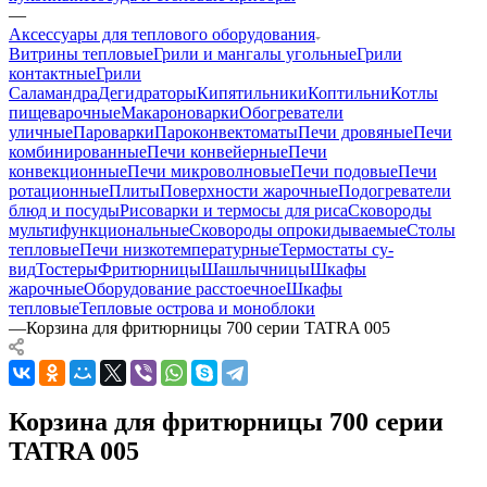
—
Аксессуары для теплового оборудования
Витрины тепловые
Грили и мангалы угольные
Грили
контактные
Грили
Саламандра
Дегидраторы
Кипятильники
Коптильни
Котлы
пищеварочные
Макароноварки
Обогреватели
уличные
Пароварки
Пароконвектоматы
Печи дровяные
Печи
комбинированные
Печи конвейерные
Печи
конвекционные
Печи микроволновые
Печи подовые
Печи
ротационные
Плиты
Поверхности жарочные
Подогреватели
блюд и посуды
Рисоварки и термосы для риса
Сковороды
мультифункциональные
Сковороды опрокидываемые
Столы
тепловые
Печи низкотемпературные
Термостаты су-
вид
Тостеры
Фритюрницы
Шашлычницы
Шкафы
жарочные
Оборудование расстоечное
Шкафы
тепловые
Тепловые острова и моноблоки
—
Корзина для фритюрницы 700 серии TATRA 005
Корзина для фритюрницы 700 серии
TATRA 005