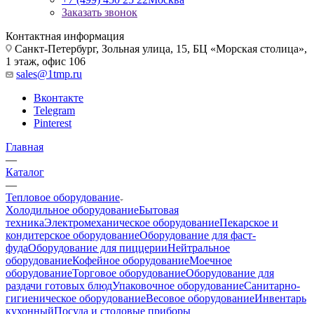
Заказать звонок
Контактная информация
Санкт-Петербург, Зольная улица, 15, БЦ «Морская столица»,
1 этаж, офис 106
sales@1tmp.ru
Вконтакте
Telegram
Pinterest
Главная
—
Каталог
—
Тепловое оборудование
Холодильное оборудование
Бытовая
техника
Электромеханическое оборудование
Пекарское и
кондитерское оборудование
Оборудование для фаст-
фуда
Оборудование для пиццерии
Нейтральное
оборудование
Кофейное оборудование
Моечное
оборудование
Торговое оборудование
Оборудование для
раздачи готовых блюд
Упаковочное оборудование
Санитарно-
гигиеническое оборудование
Весовое оборудование
Инвентарь
кухонный
Посуда и столовые приборы