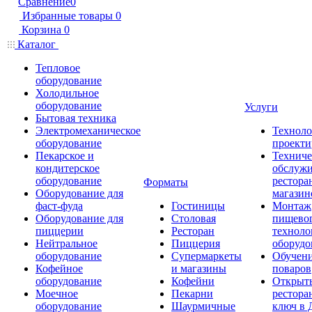
Сравнение
0
Избранные товары
0
Корзина
0
Каталог
Тепловое
оборудование
Холодильное
оборудование
Услуги
Бытовая техника
Электромеханическое
Техноло
оборудование
проекти
Пекарское и
Техниче
кондитерское
обслуж
оборудование
рестора
Форматы
Оборудование для
магазин
фаст-фуда
Гостиницы
Монтаж
Оборудование для
Столовая
пищево
пиццерии
Ресторан
техноло
Нейтральное
Пиццерия
оборудо
оборудование
Супермаркеты
Обучени
Кофейное
и магазины
поваров
оборудование
Кофейни
Открыт
Моечное
Пекарни
рестора
оборудование
Шаурмичные
ключ в 