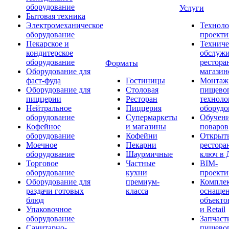
оборудование
Услуги
Бытовая техника
Электромеханическое
Техноло
оборудование
проекти
Пекарское и
Техниче
кондитерское
обслуж
оборудование
рестора
Форматы
Оборудование для
магазин
фаст-фуда
Гостиницы
Монтаж
Оборудование для
Столовая
пищево
пиццерии
Ресторан
техноло
Нейтральное
Пиццерия
оборудо
оборудование
Супермаркеты
Обучени
Кофейное
и магазины
поваров
оборудование
Кофейни
Открыт
Моечное
Пекарни
рестора
оборудование
Шаурмичные
ключ в 
Торговое
Частные
BIM-
оборудование
кухни
проекти
Оборудование для
премиум-
Компле
раздачи готовых
класса
оснаще
блюд
объекто
Упаковочное
и Retail
оборудование
Запчаст
Санитарно-
пищевог