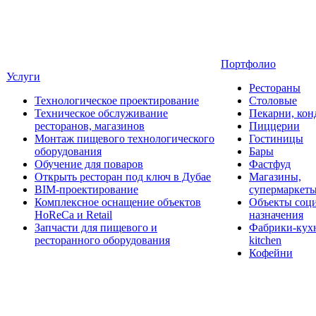
Портфолио
Услуги
Рестораны
Технологическое проектирование
Столовые
Техническое обслуживание
Пекарни, кон
ресторанов, магазинов
Пиццерии
Монтаж пищевого технологического
Гостиницы
оборудования
Бары
Обучение для поваров
Фастфуд
Открыть ресторан под ключ в Дубае
Магазины,
BIM-проектирование
супермаркет
Комплексное оснащение объектов
Объекты соц
HoReCa и Retail
назначения
Запчасти для пищевого и
Фабрики-кухн
ресторанного оборудования
kitchen
Кофейни