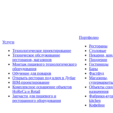
Портфолио
Услуги
Рестораны
Технологическое проектирование
Столовые
Техническое обслуживание
Пекарни, кон
ресторанов, магазинов
Пиццерии
Монтаж пищевого технологического
Гостиницы
оборудования
Бары
Обучение для поваров
Фастфуд
Открыть ресторан под ключ в Дубае
Магазины,
BIM-проектирование
супермаркет
Комплексное оснащение объектов
Объекты соц
HoReCa и Retail
назначения
Запчасти для пищевого и
Фабрики-кухн
ресторанного оборудования
kitchen
Кофейни