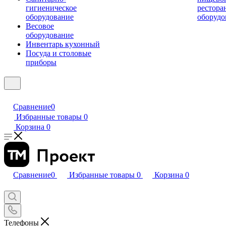
гигиеническое
рестора
оборудование
оборудо
Весовое
оборудование
Инвентарь кухонный
Посуда и столовые
приборы
Сравнение
0
Избранные товары
0
Корзина
0
Сравнение
0
Избранные товары
0
Корзина
0
Телефоны