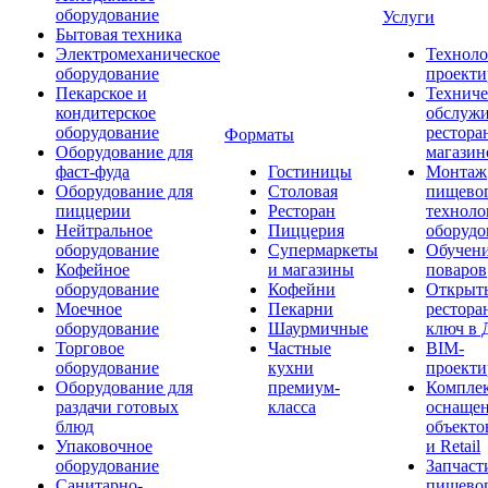
оборудование
Услуги
Бытовая техника
Электромеханическое
Техноло
оборудование
проекти
Пекарское и
Техниче
кондитерское
обслуж
оборудование
рестора
Форматы
Оборудование для
магазин
фаст-фуда
Гостиницы
Монтаж
Оборудование для
Столовая
пищево
пиццерии
Ресторан
техноло
Нейтральное
Пиццерия
оборудо
оборудование
Супермаркеты
Обучени
Кофейное
и магазины
поваров
оборудование
Кофейни
Открыт
Моечное
Пекарни
рестора
оборудование
Шаурмичные
ключ в 
Торговое
Частные
BIM-
оборудование
кухни
проекти
Оборудование для
премиум-
Компле
раздачи готовых
класса
оснаще
блюд
объекто
Упаковочное
и Retail
оборудование
Запчаст
Санитарно-
пищевог