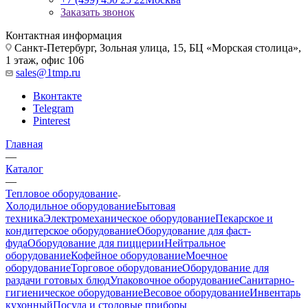
Заказать звонок
Контактная информация
Санкт-Петербург, Зольная улица, 15, БЦ «Морская столица»,
1 этаж, офис 106
sales@1tmp.ru
Вконтакте
Telegram
Pinterest
Главная
—
Каталог
—
Тепловое оборудование
Холодильное оборудование
Бытовая
техника
Электромеханическое оборудование
Пекарское и
кондитерское оборудование
Оборудование для фаст-
фуда
Оборудование для пиццерии
Нейтральное
оборудование
Кофейное оборудование
Моечное
оборудование
Торговое оборудование
Оборудование для
раздачи готовых блюд
Упаковочное оборудование
Санитарно-
гигиеническое оборудование
Весовое оборудование
Инвентарь
кухонный
Посуда и столовые приборы