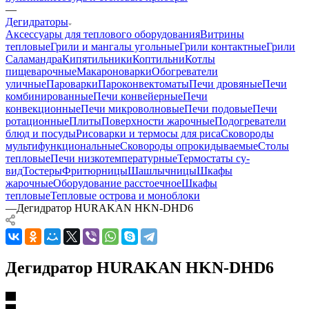
—
Дегидраторы
Аксессуары для теплового оборудования
Витрины
тепловые
Грили и мангалы угольные
Грили контактные
Грили
Саламандра
Кипятильники
Коптильни
Котлы
пищеварочные
Макароноварки
Обогреватели
уличные
Пароварки
Пароконвектоматы
Печи дровяные
Печи
комбинированные
Печи конвейерные
Печи
конвекционные
Печи микроволновые
Печи подовые
Печи
ротационные
Плиты
Поверхности жарочные
Подогреватели
блюд и посуды
Рисоварки и термосы для риса
Сковороды
мультифункциональные
Сковороды опрокидываемые
Столы
тепловые
Печи низкотемпературные
Термостаты су-
вид
Тостеры
Фритюрницы
Шашлычницы
Шкафы
жарочные
Оборудование расстоечное
Шкафы
тепловые
Тепловые острова и моноблоки
—
Дегидратор HURAKAN HKN-DHD6
Дегидратор HURAKAN HKN-DHD6