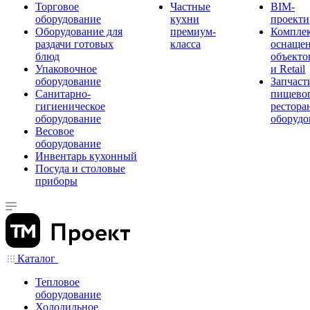
Торговое
Частные
BIM-
оборудование
кухни
проекти
Оборудование для
премиум-
Компле
раздачи готовых
класса
оснаще
блюд
объекто
Упаковочное
и Retail
оборудование
Запчаст
Санитарно-
пищевог
гигиеническое
рестора
оборудование
оборудо
Весовое
оборудование
Инвентарь кухонный
Посуда и столовые
приборы
Каталог
Тепловое
оборудование
Холодильное