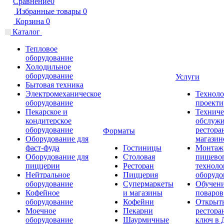
Сравнение
0
Избранные товары
0
Корзина
0
Каталог
Тепловое
оборудование
Холодильное
оборудование
Услуги
Бытовая техника
Электромеханическое
Техноло
оборудование
проекти
Пекарское и
Техниче
кондитерское
обслуж
оборудование
рестора
Форматы
Оборудование для
магазин
фаст-фуда
Гостиницы
Монтаж
Оборудование для
Столовая
пищево
пиццерии
Ресторан
техноло
Нейтральное
Пиццерия
оборудо
оборудование
Супермаркеты
Обучени
Кофейное
и магазины
поваров
оборудование
Кофейни
Открыт
Моечное
Пекарни
рестора
оборудование
Шаурмичные
ключ в 