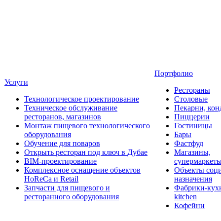
Портфолио
Услуги
Рестораны
Технологическое проектирование
Столовые
Техническое обслуживание
Пекарни, кон
ресторанов, магазинов
Пиццерии
Монтаж пищевого технологического
Гостиницы
оборудования
Бары
Обучение для поваров
Фастфуд
Открыть ресторан под ключ в Дубае
Магазины,
BIM-проектирование
супермаркет
Комплексное оснащение объектов
Объекты соц
HoReCa и Retail
назначения
Запчасти для пищевого и
Фабрики-кухн
ресторанного оборудования
kitchen
Кофейни