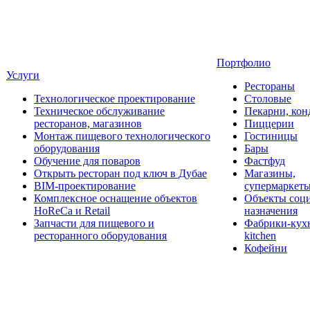
Портфолио
Услуги
Рестораны
Технологическое проектирование
Столовые
Техническое обслуживание
Пекарни, кон
ресторанов, магазинов
Пиццерии
Монтаж пищевого технологического
Гостиницы
оборудования
Бары
Обучение для поваров
Фастфуд
Открыть ресторан под ключ в Дубае
Магазины,
BIM-проектирование
супермаркет
Комплексное оснащение объектов
Объекты соц
HoReCa и Retail
назначения
Запчасти для пищевого и
Фабрики-кухн
ресторанного оборудования
kitchen
Кофейни