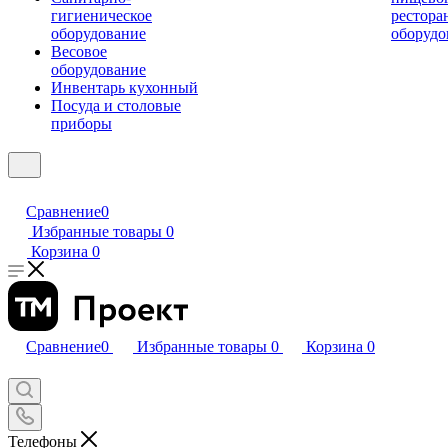
гигиеническое
рестора
оборудование
оборудо
Весовое
оборудование
Инвентарь кухонный
Посуда и столовые
приборы
Сравнение
0
Избранные товары
0
Корзина
0
Сравнение
0
Избранные товары
0
Корзина
0
Телефоны