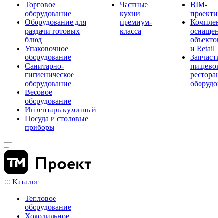
Торговое
Частные
BIM-
оборудование
кухни
проекти
Оборудование для
премиум-
Компле
раздачи готовых
класса
оснаще
блюд
объекто
Упаковочное
и Retail
оборудование
Запчаст
Санитарно-
пищевог
гигиеническое
рестора
оборудование
оборудо
Весовое
оборудование
Инвентарь кухонный
Посуда и столовые
приборы
Каталог
Тепловое
оборудование
Холодильное