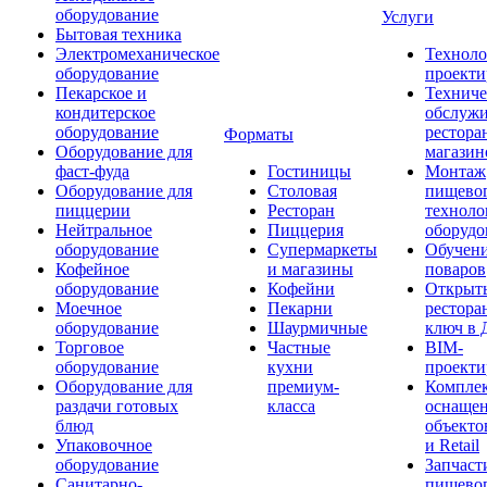
оборудование
Услуги
Бытовая техника
Электромеханическое
Техноло
оборудование
проекти
Пекарское и
Техниче
кондитерское
обслуж
оборудование
рестора
Форматы
Оборудование для
магазин
фаст-фуда
Гостиницы
Монтаж
Оборудование для
Столовая
пищево
пиццерии
Ресторан
техноло
Нейтральное
Пиццерия
оборудо
оборудование
Супермаркеты
Обучени
Кофейное
и магазины
поваров
оборудование
Кофейни
Открыт
Моечное
Пекарни
рестора
оборудование
Шаурмичные
ключ в 
Торговое
Частные
BIM-
оборудование
кухни
проекти
Оборудование для
премиум-
Компле
раздачи готовых
класса
оснаще
блюд
объекто
Упаковочное
и Retail
оборудование
Запчаст
Санитарно-
пищевог