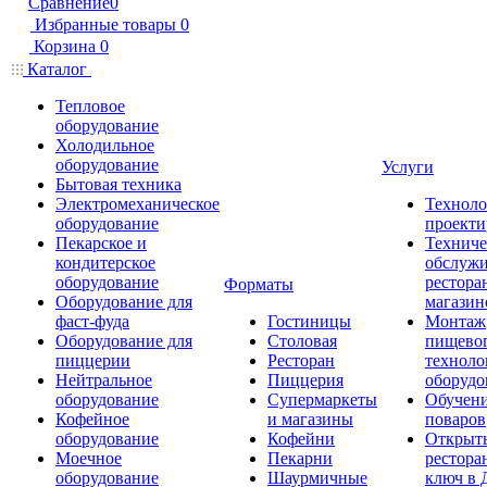
Сравнение
0
Избранные товары
0
Корзина
0
Каталог
Тепловое
оборудование
Холодильное
оборудование
Услуги
Бытовая техника
Электромеханическое
Техноло
оборудование
проекти
Пекарское и
Техниче
кондитерское
обслуж
оборудование
рестора
Форматы
Оборудование для
магазин
фаст-фуда
Гостиницы
Монтаж
Оборудование для
Столовая
пищево
пиццерии
Ресторан
техноло
Нейтральное
Пиццерия
оборудо
оборудование
Супермаркеты
Обучени
Кофейное
и магазины
поваров
оборудование
Кофейни
Открыт
Моечное
Пекарни
рестора
оборудование
Шаурмичные
ключ в 