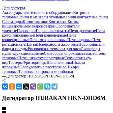
—
Дегидраторы
Аксессуары для теплового оборудования
Витрины
тепловые
Грили и мангалы угольные
Грили контактные
Грили
Саламандра
Кипятильники
Коптильни
Котлы
пищеварочные
Макароноварки
Обогреватели
уличные
Пароварки
Пароконвектоматы
Печи дровяные
Печи
комбинированные
Печи конвейерные
Печи
конвекционные
Печи микроволновые
Печи подовые
Печи
ротационные
Плиты
Поверхности жарочные
Подогреватели
блюд и посуды
Рисоварки и термосы для риса
Сковороды
мультифункциональные
Сковороды опрокидываемые
Столы
тепловые
Печи низкотемпературные
Термостаты су-
вид
Тостеры
Фритюрницы
Шашлычницы
Шкафы
жарочные
Оборудование расстоечное
Шкафы
тепловые
Тепловые острова и моноблоки
—
Дегидратор HURAKAN HKN-DHD6M
Дегидратор HURAKAN HKN-DHD6M