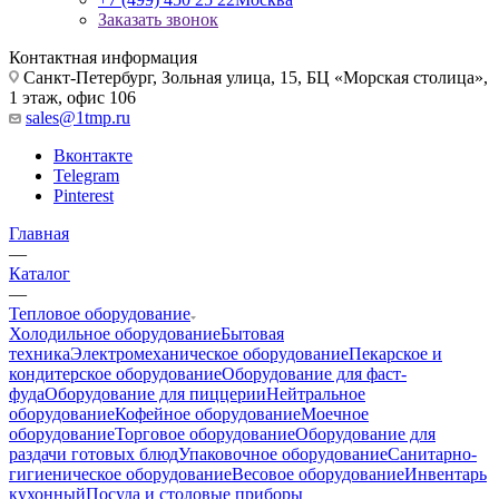
Заказать звонок
Контактная информация
Санкт-Петербург, Зольная улица, 15, БЦ «Морская столица»,
1 этаж, офис 106
sales@1tmp.ru
Вконтакте
Telegram
Pinterest
Главная
—
Каталог
—
Тепловое оборудование
Холодильное оборудование
Бытовая
техника
Электромеханическое оборудование
Пекарское и
кондитерское оборудование
Оборудование для фаст-
фуда
Оборудование для пиццерии
Нейтральное
оборудование
Кофейное оборудование
Моечное
оборудование
Торговое оборудование
Оборудование для
раздачи готовых блюд
Упаковочное оборудование
Санитарно-
гигиеническое оборудование
Весовое оборудование
Инвентарь
кухонный
Посуда и столовые приборы