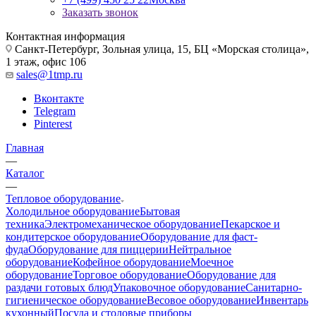
Заказать звонок
Контактная информация
Санкт-Петербург, Зольная улица, 15, БЦ «Морская столица»,
1 этаж, офис 106
sales@1tmp.ru
Вконтакте
Telegram
Pinterest
Главная
—
Каталог
—
Тепловое оборудование
Холодильное оборудование
Бытовая
техника
Электромеханическое оборудование
Пекарское и
кондитерское оборудование
Оборудование для фаст-
фуда
Оборудование для пиццерии
Нейтральное
оборудование
Кофейное оборудование
Моечное
оборудование
Торговое оборудование
Оборудование для
раздачи готовых блюд
Упаковочное оборудование
Санитарно-
гигиеническое оборудование
Весовое оборудование
Инвентарь
кухонный
Посуда и столовые приборы