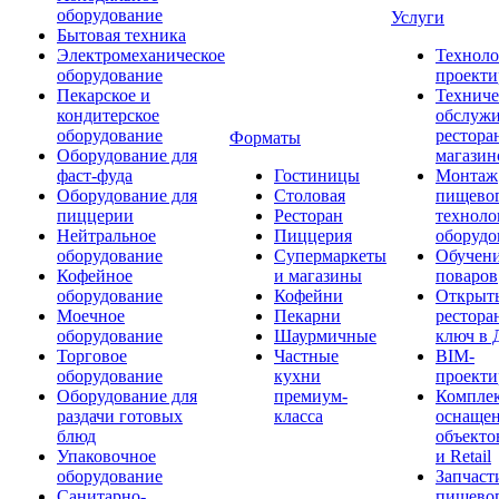
оборудование
Услуги
Бытовая техника
Электромеханическое
Техноло
оборудование
проекти
Пекарское и
Техниче
кондитерское
обслуж
оборудование
рестора
Форматы
Оборудование для
магазин
фаст-фуда
Гостиницы
Монтаж
Оборудование для
Столовая
пищево
пиццерии
Ресторан
техноло
Нейтральное
Пиццерия
оборудо
оборудование
Супермаркеты
Обучени
Кофейное
и магазины
поваров
оборудование
Кофейни
Открыт
Моечное
Пекарни
рестора
оборудование
Шаурмичные
ключ в 
Торговое
Частные
BIM-
оборудование
кухни
проекти
Оборудование для
премиум-
Компле
раздачи готовых
класса
оснаще
блюд
объекто
Упаковочное
и Retail
оборудование
Запчаст
Санитарно-
пищевог