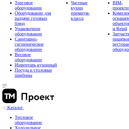
Торговое
Частные
BIM-
оборудование
кухни
проекти
Оборудование для
премиум-
Компле
раздачи готовых
класса
оснаще
блюд
объекто
Упаковочное
и Retail
оборудование
Запчаст
Санитарно-
пищевог
гигиеническое
рестора
оборудование
оборудо
Весовое
оборудование
Инвентарь кухонный
Посуда и столовые
приборы
Каталог
Тепловое
оборудование
Холодильное