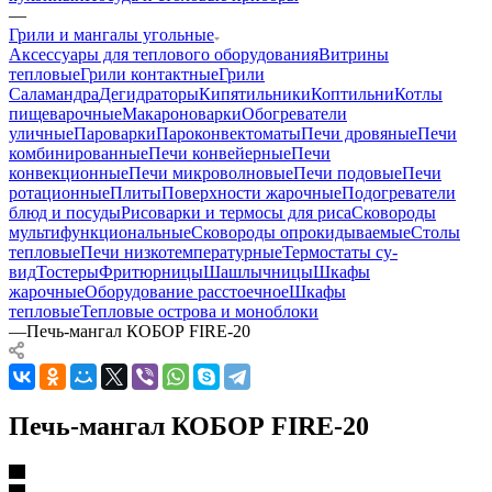
—
Грили и мангалы угольные
Аксессуары для теплового оборудования
Витрины
тепловые
Грили контактные
Грили
Саламандра
Дегидраторы
Кипятильники
Коптильни
Котлы
пищеварочные
Макароноварки
Обогреватели
уличные
Пароварки
Пароконвектоматы
Печи дровяные
Печи
комбинированные
Печи конвейерные
Печи
конвекционные
Печи микроволновые
Печи подовые
Печи
ротационные
Плиты
Поверхности жарочные
Подогреватели
блюд и посуды
Рисоварки и термосы для риса
Сковороды
мультифункциональные
Сковороды опрокидываемые
Столы
тепловые
Печи низкотемпературные
Термостаты су-
вид
Тостеры
Фритюрницы
Шашлычницы
Шкафы
жарочные
Оборудование расстоечное
Шкафы
тепловые
Тепловые острова и моноблоки
—
Печь-мангал КОБОР FIRE-20
Печь-мангал КОБОР FIRE-20