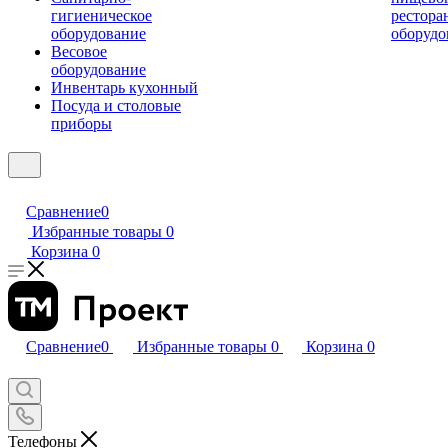
гигиеническое
рестора
оборудование
оборудо
Весовое
оборудование
Инвентарь кухонный
Посуда и столовые
приборы
Сравнение
0
Избранные товары
0
Корзина
0
Сравнение
0
Избранные товары
0
Корзина
0
Телефоны