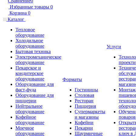
Сравнение
0
Избранные товары
0
Корзина
0
Каталог
Тепловое
оборудование
Холодильное
оборудование
Услуги
Бытовая техника
Электромеханическое
Техноло
оборудование
проекти
Пекарское и
Техниче
кондитерское
обслуж
оборудование
рестора
Форматы
Оборудование для
магазин
фаст-фуда
Гостиницы
Монтаж
Оборудование для
Столовая
пищево
пиццерии
Ресторан
техноло
Нейтральное
Пиццерия
оборудо
оборудование
Супермаркеты
Обучени
Кофейное
и магазины
поваров
оборудование
Кофейни
Открыт
Моечное
Пекарни
рестора
оборудование
Шаурмичные
ключ в 