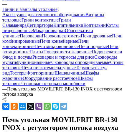
—
Грили и мангалы угольные
Аксессуары для теплового оборудования
Витрины
тепловые
Грили контактные
Грили
Саламандра
Дегидраторы
Кипятильники
Коптильни
Котлы
пищеварочные
Макароноварки
Обогреватели
уличные
Пароварки
Пароконвектоматы
Печи дровяные
Печи
комбинированные
Печи конвейерные
Печи
конвекционные
Печи микроволновые
Печи подовые
Печи
ротационные
Плиты
Поверхности жарочные
Подогреватели
блюд и посуды
Рисоварки и термосы для риса
Сковороды
мультифункциональные
Сковороды опрокидываемые
Столы
тепловые
Печи низкотемпературные
Термостаты су-
вид
Тостеры
Фритюрницы
Шашлычницы
Шкафы
жарочные
Оборудование расстоечное
Шкафы
тепловые
Тепловые острова и моноблоки
—
Печь угольная MOVILFRIT BR-130 INOX с регулятором
потока воздуха
Печь угольная MOVILFRIT BR-130
INOX с регулятором потока воздуха