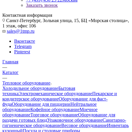
Заказать звонок
Контактная информация
Санкт-Петербург, Зольная улица, 15, БЦ «Морская столица»,
1 этаж, офис 106
sales@1tmp.ru
Вконтакте
Telegram
Pinterest
Главная
—
Каталог
—
Тепловое оборудование
Холодильное оборудование
Бытовая
техника
Электромеханическое оборудование
Пекарское и
кондитерское оборудование
Оборудование для фаст-
фуда
Оборудование для пиццерии
Нейтральное
оборудование
Кофейное оборудование
Моечное
оборудование
Торговое оборудование
Оборудование для
раздачи готовых блюд
Упаковочное оборудование
Санитарно-
гигиеническое оборудование
Весовое оборудование
Инвентарь
кухонный
Посуда и столовые приборы