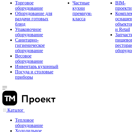
Торговое
Частные
BIM-
оборудование
кухни
проекти
Оборудование для
премиум-
Компле
раздачи готовых
класса
оснаще
блюд
объекто
Упаковочное
и Retail
оборудование
Запчаст
Санитарно-
пищевог
гигиеническое
рестора
оборудование
оборудо
Весовое
оборудование
Инвентарь кухонный
Посуда и столовые
приборы
Каталог
Тепловое
оборудование
Холодильное