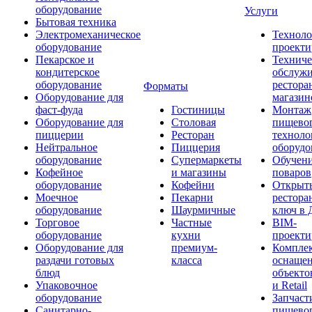
оборудование
Услуги
Бытовая техника
Электромеханическое
Техноло
оборудование
проекти
Пекарское и
Техниче
кондитерское
обслуж
оборудование
рестора
Форматы
Оборудование для
магазин
фаст-фуда
Гостиницы
Монтаж
Оборудование для
Столовая
пищево
пиццерии
Ресторан
техноло
Нейтральное
Пиццерия
оборудо
оборудование
Супермаркеты
Обучени
Кофейное
и магазины
поваров
оборудование
Кофейни
Открыт
Моечное
Пекарни
рестора
оборудование
Шаурмичные
ключ в 
Торговое
Частные
BIM-
оборудование
кухни
проекти
Оборудование для
премиум-
Компле
раздачи готовых
класса
оснаще
блюд
объекто
Упаковочное
и Retail
оборудование
Запчаст
Санитарно-
пищевог