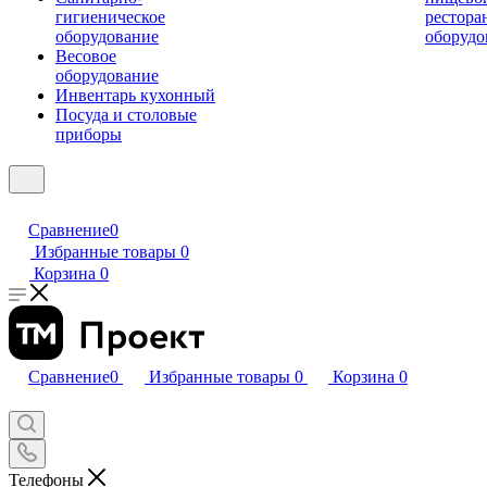
гигиеническое
рестора
оборудование
оборудо
Весовое
оборудование
Инвентарь кухонный
Посуда и столовые
приборы
Сравнение
0
Избранные товары
0
Корзина
0
Сравнение
0
Избранные товары
0
Корзина
0
Телефоны