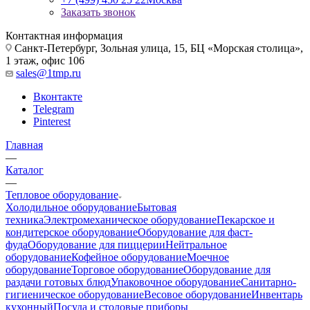
Заказать звонок
Контактная информация
Санкт-Петербург, Зольная улица, 15, БЦ «Морская столица»,
1 этаж, офис 106
sales@1tmp.ru
Вконтакте
Telegram
Pinterest
Главная
—
Каталог
—
Тепловое оборудование
Холодильное оборудование
Бытовая
техника
Электромеханическое оборудование
Пекарское и
кондитерское оборудование
Оборудование для фаст-
фуда
Оборудование для пиццерии
Нейтральное
оборудование
Кофейное оборудование
Моечное
оборудование
Торговое оборудование
Оборудование для
раздачи готовых блюд
Упаковочное оборудование
Санитарно-
гигиеническое оборудование
Весовое оборудование
Инвентарь
кухонный
Посуда и столовые приборы