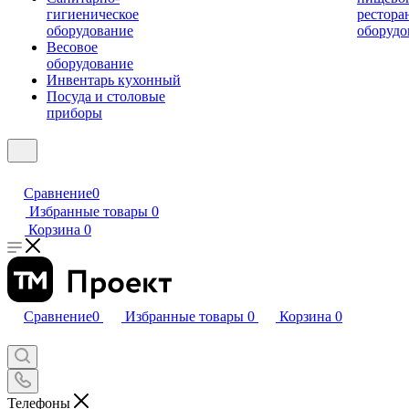
гигиеническое
рестора
оборудование
оборудо
Весовое
оборудование
Инвентарь кухонный
Посуда и столовые
приборы
Сравнение
0
Избранные товары
0
Корзина
0
Сравнение
0
Избранные товары
0
Корзина
0
Телефоны