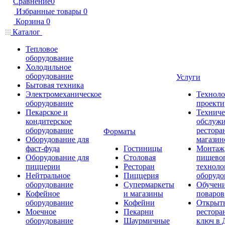
Сравнение
0
Избранные товары
0
Корзина
0
Каталог
Тепловое
оборудование
Холодильное
оборудование
Услуги
Бытовая техника
Электромеханическое
Техноло
оборудование
проекти
Пекарское и
Техниче
кондитерское
обслуж
оборудование
рестора
Форматы
Оборудование для
магазин
фаст-фуда
Гостиницы
Монтаж
Оборудование для
Столовая
пищево
пиццерии
Ресторан
техноло
Нейтральное
Пиццерия
оборудо
оборудование
Супермаркеты
Обучени
Кофейное
и магазины
поваров
оборудование
Кофейни
Открыт
Моечное
Пекарни
рестора
оборудование
Шаурмичные
ключ в 