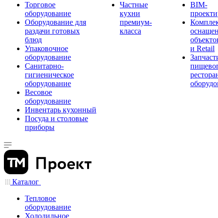
Торговое
Частные
BIM-
оборудование
кухни
проекти
Оборудование для
премиум-
Компле
раздачи готовых
класса
оснаще
блюд
объекто
Упаковочное
и Retail
оборудование
Запчаст
Санитарно-
пищевог
гигиеническое
рестора
оборудование
оборудо
Весовое
оборудование
Инвентарь кухонный
Посуда и столовые
приборы
Каталог
Тепловое
оборудование
Холодильное