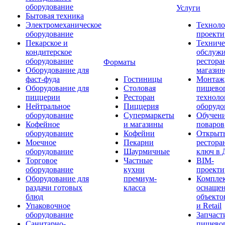
оборудование
Услуги
Бытовая техника
Электромеханическое
Техноло
оборудование
проекти
Пекарское и
Техниче
кондитерское
обслуж
оборудование
рестора
Форматы
Оборудование для
магазин
фаст-фуда
Гостиницы
Монтаж
Оборудование для
Столовая
пищево
пиццерии
Ресторан
техноло
Нейтральное
Пиццерия
оборудо
оборудование
Супермаркеты
Обучени
Кофейное
и магазины
поваров
оборудование
Кофейни
Открыт
Моечное
Пекарни
рестора
оборудование
Шаурмичные
ключ в 
Торговое
Частные
BIM-
оборудование
кухни
проекти
Оборудование для
премиум-
Компле
раздачи готовых
класса
оснаще
блюд
объекто
Упаковочное
и Retail
оборудование
Запчаст
Санитарно-
пищевог