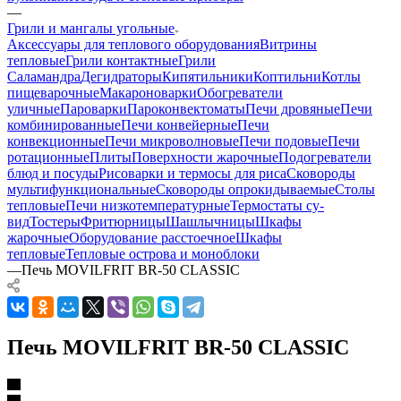
—
Грили и мангалы угольные
Аксессуары для теплового оборудования
Витрины
тепловые
Грили контактные
Грили
Саламандра
Дегидраторы
Кипятильники
Коптильни
Котлы
пищеварочные
Макароноварки
Обогреватели
уличные
Пароварки
Пароконвектоматы
Печи дровяные
Печи
комбинированные
Печи конвейерные
Печи
конвекционные
Печи микроволновые
Печи подовые
Печи
ротационные
Плиты
Поверхности жарочные
Подогреватели
блюд и посуды
Рисоварки и термосы для риса
Сковороды
мультифункциональные
Сковороды опрокидываемые
Столы
тепловые
Печи низкотемпературные
Термостаты су-
вид
Тостеры
Фритюрницы
Шашлычницы
Шкафы
жарочные
Оборудование расстоечное
Шкафы
тепловые
Тепловые острова и моноблоки
—
Печь MOVILFRIT BR-50 CLASSIC
Печь MOVILFRIT BR-50 CLASSIC