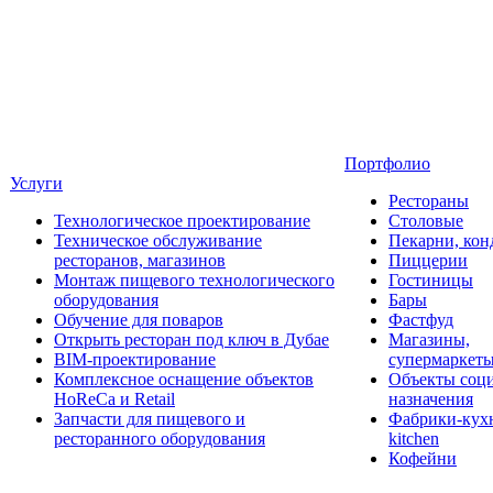
Портфолио
Услуги
Рестораны
Технологическое проектирование
Столовые
Техническое обслуживание
Пекарни, кон
ресторанов, магазинов
Пиццерии
Монтаж пищевого технологического
Гостиницы
оборудования
Бары
Обучение для поваров
Фастфуд
Открыть ресторан под ключ в Дубае
Магазины,
BIM-проектирование
супермаркет
Комплексное оснащение объектов
Объекты соц
HoReCa и Retail
назначения
Запчасти для пищевого и
Фабрики-кухн
ресторанного оборудования
kitchen
Кофейни