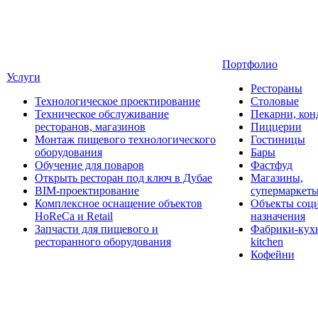
Портфолио
Услуги
Рестораны
Технологическое проектирование
Столовые
Техническое обслуживание
Пекарни, кон
ресторанов, магазинов
Пиццерии
Монтаж пищевого технологического
Гостиницы
оборудования
Бары
Обучение для поваров
Фастфуд
Открыть ресторан под ключ в Дубае
Магазины,
BIM-проектирование
супермаркет
Комплексное оснащение объектов
Объекты соц
HoReCa и Retail
назначения
Запчасти для пищевого и
Фабрики-кухн
ресторанного оборудования
kitchen
Кофейни