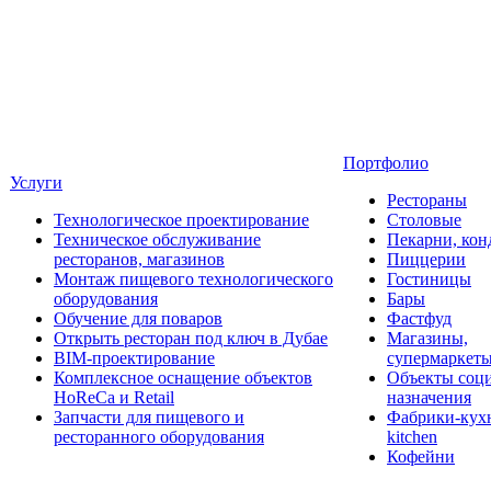
Портфолио
Услуги
Рестораны
Технологическое проектирование
Столовые
Техническое обслуживание
Пекарни, кон
ресторанов, магазинов
Пиццерии
Монтаж пищевого технологического
Гостиницы
оборудования
Бары
Обучение для поваров
Фастфуд
Открыть ресторан под ключ в Дубае
Магазины,
BIM-проектирование
супермаркет
Комплексное оснащение объектов
Объекты соц
HoReCa и Retail
назначения
Запчасти для пищевого и
Фабрики-кухн
ресторанного оборудования
kitchen
Кофейни