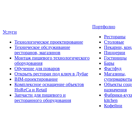
Портфолио
Услуги
Рестораны
Технологическое проектирование
Столовые
Техническое обслуживание
Пекарни, кон
ресторанов, магазинов
Пиццерии
Монтаж пищевого технологического
Гостиницы
оборудования
Бары
Обучение для поваров
Фастфуд
Открыть ресторан под ключ в Дубае
Магазины,
BIM-проектирование
супермаркет
Комплексное оснащение объектов
Объекты соц
HoReCa и Retail
назначения
Запчасти для пищевого и
Фабрики-кухн
ресторанного оборудования
kitchen
Кофейни