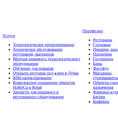
Портфолио
Услуги
Рестораны
Технологическое проектирование
Столовые
Техническое обслуживание
Пекарни, кон
ресторанов, магазинов
Пиццерии
Монтаж пищевого технологического
Гостиницы
оборудования
Бары
Обучение для поваров
Фастфуд
Открыть ресторан под ключ в Дубае
Магазины,
BIM-проектирование
супермаркет
Комплексное оснащение объектов
Объекты соц
HoReCa и Retail
назначения
Запчасти для пищевого и
Фабрики-кухн
ресторанного оборудования
kitchen
Кофейни