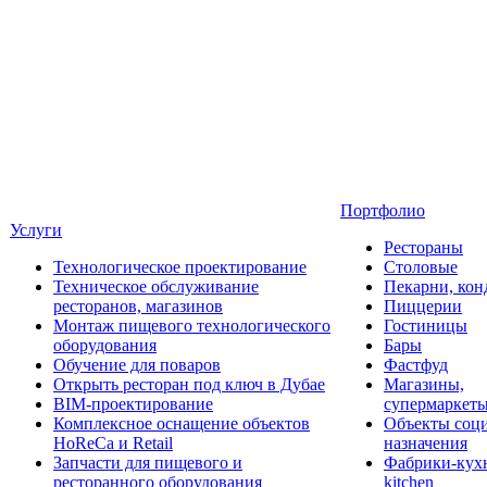
Портфолио
Услуги
Рестораны
Технологическое проектирование
Столовые
Техническое обслуживание
Пекарни, кон
ресторанов, магазинов
Пиццерии
Монтаж пищевого технологического
Гостиницы
оборудования
Бары
Обучение для поваров
Фастфуд
Открыть ресторан под ключ в Дубае
Магазины,
BIM-проектирование
супермаркет
Комплексное оснащение объектов
Объекты соц
HoReCa и Retail
назначения
Запчасти для пищевого и
Фабрики-кухн
ресторанного оборудования
kitchen