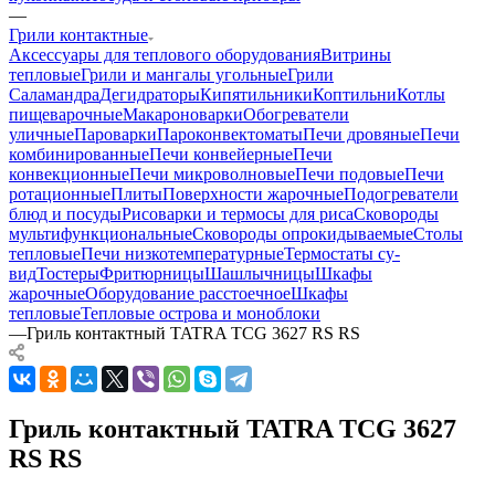
—
Грили контактные
Аксессуары для теплового оборудования
Витрины
тепловые
Грили и мангалы угольные
Грили
Саламандра
Дегидраторы
Кипятильники
Коптильни
Котлы
пищеварочные
Макароноварки
Обогреватели
уличные
Пароварки
Пароконвектоматы
Печи дровяные
Печи
комбинированные
Печи конвейерные
Печи
конвекционные
Печи микроволновые
Печи подовые
Печи
ротационные
Плиты
Поверхности жарочные
Подогреватели
блюд и посуды
Рисоварки и термосы для риса
Сковороды
мультифункциональные
Сковороды опрокидываемые
Столы
тепловые
Печи низкотемпературные
Термостаты су-
вид
Тостеры
Фритюрницы
Шашлычницы
Шкафы
жарочные
Оборудование расстоечное
Шкафы
тепловые
Тепловые острова и моноблоки
—
Гриль контактный TATRA TCG 3627 RS RS
Гриль контактный TATRA TCG 3627
RS RS