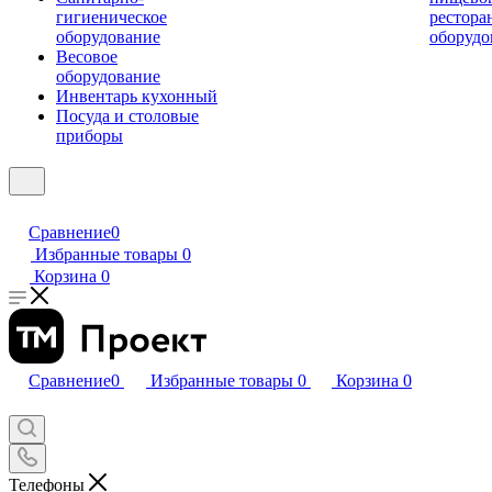
гигиеническое
рестора
оборудование
оборудо
Весовое
оборудование
Инвентарь кухонный
Посуда и столовые
приборы
Сравнение
0
Избранные товары
0
Корзина
0
Сравнение
0
Избранные товары
0
Корзина
0
Телефоны