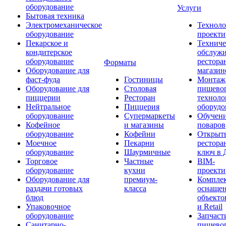
оборудование
Услуги
Бытовая техника
Электромеханическое
Техноло
оборудование
проекти
Пекарское и
Техниче
кондитерское
обслуж
оборудование
рестора
Форматы
Оборудование для
магазин
фаст-фуда
Гостиницы
Монтаж
Оборудование для
Столовая
пищево
пиццерии
Ресторан
техноло
Нейтральное
Пиццерия
оборудо
оборудование
Супермаркеты
Обучени
Кофейное
и магазины
поваров
оборудование
Кофейни
Открыт
Моечное
Пекарни
рестора
оборудование
Шаурмичные
ключ в 
Торговое
Частные
BIM-
оборудование
кухни
проекти
Оборудование для
премиум-
Компле
раздачи готовых
класса
оснаще
блюд
объекто
Упаковочное
и Retail
оборудование
Запчаст
Санитарно-
пищевог