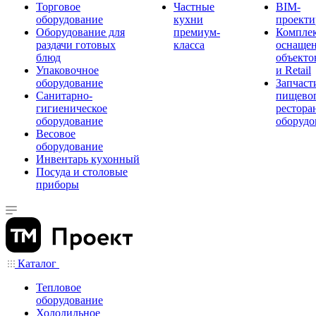
Торговое
Частные
BIM-
оборудование
кухни
проекти
Оборудование для
премиум-
Компле
раздачи готовых
класса
оснаще
блюд
объекто
Упаковочное
и Retail
оборудование
Запчаст
Санитарно-
пищевог
гигиеническое
рестора
оборудование
оборудо
Весовое
оборудование
Инвентарь кухонный
Посуда и столовые
приборы
Каталог
Тепловое
оборудование
Холодильное