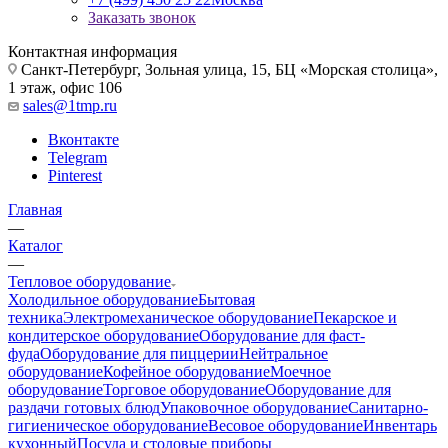
Заказать звонок
Контактная информация
Санкт-Петербург, Зольная улица, 15, БЦ «Морская столица»,
1 этаж, офис 106
sales@1tmp.ru
Вконтакте
Telegram
Pinterest
Главная
—
Каталог
—
Тепловое оборудование
Холодильное оборудование
Бытовая
техника
Электромеханическое оборудование
Пекарское и
кондитерское оборудование
Оборудование для фаст-
фуда
Оборудование для пиццерии
Нейтральное
оборудование
Кофейное оборудование
Моечное
оборудование
Торговое оборудование
Оборудование для
раздачи готовых блюд
Упаковочное оборудование
Санитарно-
гигиеническое оборудование
Весовое оборудование
Инвентарь
кухонный
Посуда и столовые приборы