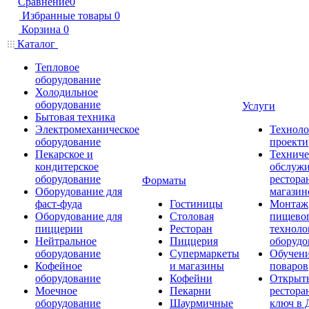
Сравнение
0
Избранные товары
0
Корзина
0
Каталог
Тепловое
оборудование
Холодильное
оборудование
Услуги
Бытовая техника
Электромеханическое
Техноло
оборудование
проекти
Пекарское и
Техниче
кондитерское
обслуж
оборудование
рестора
Форматы
Оборудование для
магазин
фаст-фуда
Гостиницы
Монтаж
Оборудование для
Столовая
пищево
пиццерии
Ресторан
техноло
Нейтральное
Пиццерия
оборудо
оборудование
Супермаркеты
Обучени
Кофейное
и магазины
поваров
оборудование
Кофейни
Открыт
Моечное
Пекарни
рестора
оборудование
Шаурмичные
ключ в 