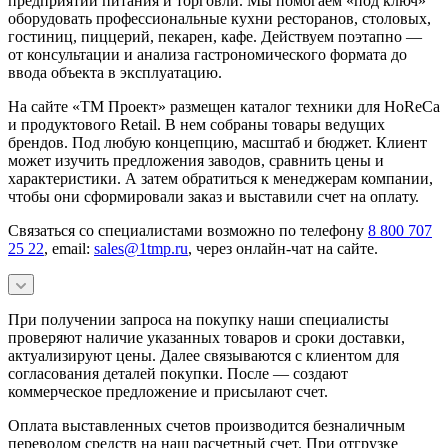
предприятий питания и торговли. Мы помогаем «под ключ»
оборудовать профессиональные кухни ресторанов, столовых,
гостиниц, пиццерий, пекарен, кафе. Действуем поэтапно —
от консультации и анализа гастрономического формата до
ввода объекта в эксплуатацию.
На сайте «ТМ Проект» размещен каталог техники для HoReCa
и продуктового Retail. В нем собраны товары ведущих
брендов. Под любую концепцию, масштаб и бюджет. Клиент
может изучить предложения заводов, сравнить цены и
характеристики. А затем обратиться к менеджерам компании,
чтобы они сформировали заказ и выставили счет на оплату.
Связаться со специалистами возможно по телефону
8 800 707
25 22
, email:
sales@1tmp.ru
, через онлайн-чат на сайте.
При получении запроса на покупку наши специалисты
проверяют наличие указанных товаров и сроки доставки,
актуализируют цены. Далее связываются с клиентом для
согласования деталей покупки. После — создают
коммерческое предложение и присылают счет.
Оплата выставленных счетов производится безналичным
переводом средств на наш расчетный счет. При отгрузке