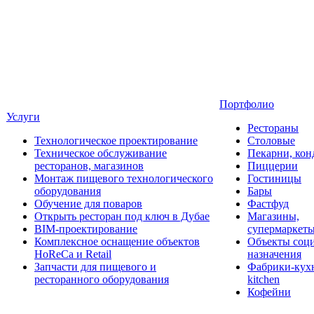
Портфолио
Услуги
Рестораны
Технологическое проектирование
Столовые
Техническое обслуживание
Пекарни, кон
ресторанов, магазинов
Пиццерии
Монтаж пищевого технологического
Гостиницы
оборудования
Бары
Обучение для поваров
Фастфуд
Открыть ресторан под ключ в Дубае
Магазины,
BIM-проектирование
супермаркет
Комплексное оснащение объектов
Объекты соц
HoReCa и Retail
назначения
Запчасти для пищевого и
Фабрики-кухн
ресторанного оборудования
kitchen
Кофейни