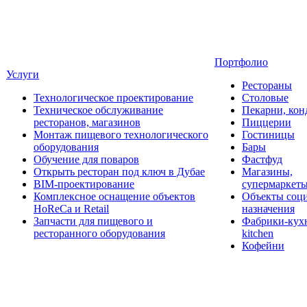
Портфолио
Услуги
Рестораны
Технологическое проектирование
Столовые
Техническое обслуживание
Пекарни, кон
ресторанов, магазинов
Пиццерии
Монтаж пищевого технологического
Гостиницы
оборудования
Бары
Обучение для поваров
Фастфуд
Открыть ресторан под ключ в Дубае
Магазины,
BIM-проектирование
супермаркет
Комплексное оснащение объектов
Объекты соц
HoReCa и Retail
назначения
Запчасти для пищевого и
Фабрики-кухн
ресторанного оборудования
kitchen
Кофейни