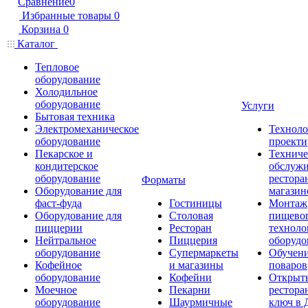
Сравнение
0
Избранные товары
0
Корзина
0
Каталог
Тепловое
оборудование
Холодильное
оборудование
Услуги
Бытовая техника
Электромеханическое
Техноло
оборудование
проекти
Пекарское и
Техниче
кондитерское
обслуж
оборудование
рестора
Форматы
Оборудование для
магазин
фаст-фуда
Гостиницы
Монтаж
Оборудование для
Столовая
пищево
пиццерии
Ресторан
техноло
Нейтральное
Пиццерия
оборудо
оборудование
Супермаркеты
Обучени
Кофейное
и магазины
поваров
оборудование
Кофейни
Открыт
Моечное
Пекарни
рестора
оборудование
Шаурмичные
ключ в 