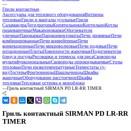
—
Грили контактные
Аксессуары для теплового оборудования
Витрины
тепловые
Грили и мангалы угольные
Грили
Саламандра
Дегидраторы
Кипятильники
Коптильни
Котлы
пищеварочные
Макароноварки
Обогреватели
уличные
Пароварки
Пароконвектоматы
Печи дровяные
Печи
комбинированные
Печи конвейерные
Печи
конвекционные
Печи микроволновые
Печи подовые
Печи
ротационные
Плиты
Поверхности жарочные
Подогреватели
блюд и посуды
Рисоварки и термосы для риса
Сковороды
мультифункциональные
Сковороды опрокидываемые
Столы
тепловые
Печи низкотемпературные
Термостаты су-
вид
Тостеры
Фритюрницы
Шашлычницы
Шкафы
жарочные
Оборудование расстоечное
Шкафы
тепловые
Тепловые острова и моноблоки
—
Гриль контактный SIRMAN PD LR-RR TIMER
Гриль контактный SIRMAN PD LR-RR
TIMER