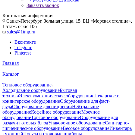
Заказать звонок
Контактная информация
Санкт-Петербург, Зольная улица, 15, БЦ «Морская столица»,
1 этаж, офис 106
sales@1tmp.ru
Вконтакте
Telegram
Pinterest
Главная
—
Каталог
—
Тепловое оборудование
Холодильное оборудование
Бытовая
техника
Электромеханическое оборудование
Пекарское и
кондитерское оборудование
Оборудование для фаст-
фуда
Оборудование для пиццерии
Нейтральное
оборудование
Кофейное оборудование
Моечное
оборудование
Торговое оборудование
Оборудование для
раздачи готовых блюд
Упаковочное оборудование
Санитарно-
гигиеническое оборудование
Весовое оборудование
Инвентарь
кухонный
Посуда и столовые приборы