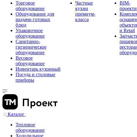
Торговое
Частные
BIM-
оборудование
кухни
проекти
Оборудование для
премиум-
Компле
раздачи готовых
класса
оснаще
блюд
объекто
Упаковочное
и Retail
оборудование
Запчаст
Санитарно-
пищевог
гигиеническое
рестора
оборудование
оборудо
Весовое
оборудование
Инвентарь кухонный
Посуда и столовые
приборы
Каталог
Тепловое
оборудование
Холодильное