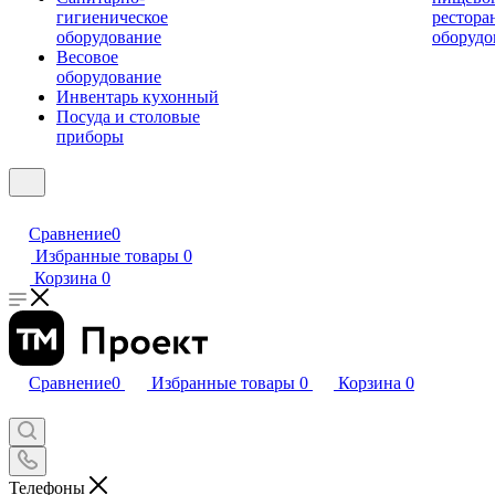
гигиеническое
рестора
оборудование
оборудо
Весовое
оборудование
Инвентарь кухонный
Посуда и столовые
приборы
Сравнение
0
Избранные товары
0
Корзина
0
Сравнение
0
Избранные товары
0
Корзина
0
Телефоны