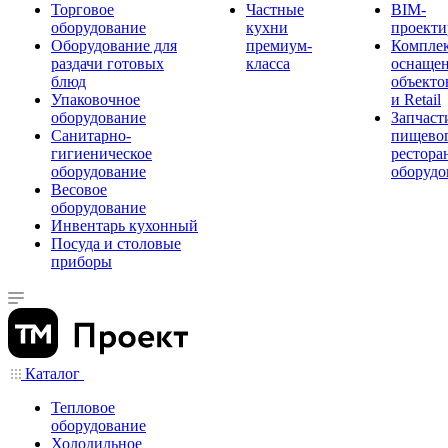
Торговое
Частные
BIM-
оборудование
кухни
проекти
Оборудование для
премиум-
Компле
раздачи готовых
класса
оснаще
блюд
объекто
Упаковочное
и Retail
оборудование
Запчаст
Санитарно-
пищевог
гигиеническое
рестора
оборудование
оборудо
Весовое
оборудование
Инвентарь кухонный
Посуда и столовые
приборы
Каталог
Тепловое
оборудование
Холодильное