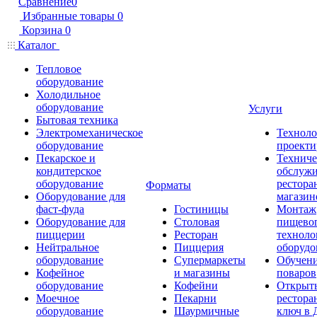
Сравнение
0
Избранные товары
0
Корзина
0
Каталог
Тепловое
оборудование
Холодильное
оборудование
Услуги
Бытовая техника
Электромеханическое
Техноло
оборудование
проекти
Пекарское и
Техниче
кондитерское
обслуж
оборудование
рестора
Форматы
Оборудование для
магазин
фаст-фуда
Гостиницы
Монтаж
Оборудование для
Столовая
пищево
пиццерии
Ресторан
техноло
Нейтральное
Пиццерия
оборудо
оборудование
Супермаркеты
Обучени
Кофейное
и магазины
поваров
оборудование
Кофейни
Открыт
Моечное
Пекарни
рестора
оборудование
Шаурмичные
ключ в 