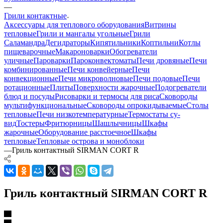
—
Грили контактные
Аксессуары для теплового оборудования
Витрины
тепловые
Грили и мангалы угольные
Грили
Саламандра
Дегидраторы
Кипятильники
Коптильни
Котлы
пищеварочные
Макароноварки
Обогреватели
уличные
Пароварки
Пароконвектоматы
Печи дровяные
Печи
комбинированные
Печи конвейерные
Печи
конвекционные
Печи микроволновые
Печи подовые
Печи
ротационные
Плиты
Поверхности жарочные
Подогреватели
блюд и посуды
Рисоварки и термосы для риса
Сковороды
мультифункциональные
Сковороды опрокидываемые
Столы
тепловые
Печи низкотемпературные
Термостаты су-
вид
Тостеры
Фритюрницы
Шашлычницы
Шкафы
жарочные
Оборудование расстоечное
Шкафы
тепловые
Тепловые острова и моноблоки
—
Гриль контактный SIRMAN CORT R
Гриль контактный SIRMAN CORT R