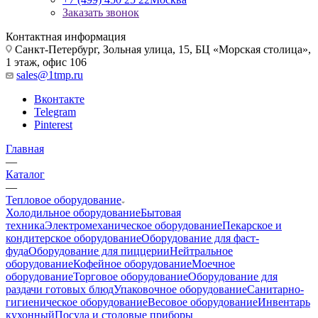
Заказать звонок
Контактная информация
Санкт-Петербург, Зольная улица, 15, БЦ «Морская столица»,
1 этаж, офис 106
sales@1tmp.ru
Вконтакте
Telegram
Pinterest
Главная
—
Каталог
—
Тепловое оборудование
Холодильное оборудование
Бытовая
техника
Электромеханическое оборудование
Пекарское и
кондитерское оборудование
Оборудование для фаст-
фуда
Оборудование для пиццерии
Нейтральное
оборудование
Кофейное оборудование
Моечное
оборудование
Торговое оборудование
Оборудование для
раздачи готовых блюд
Упаковочное оборудование
Санитарно-
гигиеническое оборудование
Весовое оборудование
Инвентарь
кухонный
Посуда и столовые приборы