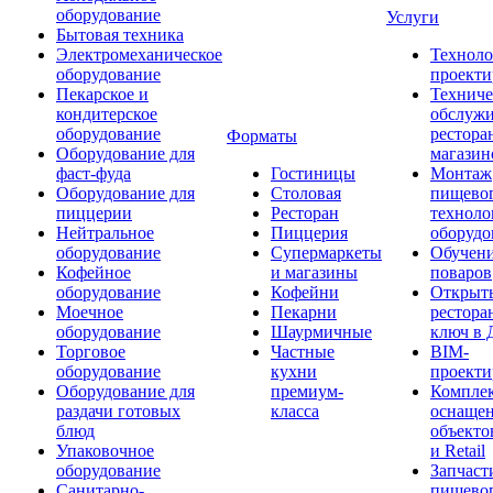
оборудование
Услуги
Бытовая техника
Электромеханическое
Техноло
оборудование
проекти
Пекарское и
Техниче
кондитерское
обслуж
оборудование
рестора
Форматы
Оборудование для
магазин
фаст-фуда
Гостиницы
Монтаж
Оборудование для
Столовая
пищево
пиццерии
Ресторан
техноло
Нейтральное
Пиццерия
оборудо
оборудование
Супермаркеты
Обучени
Кофейное
и магазины
поваров
оборудование
Кофейни
Открыт
Моечное
Пекарни
рестора
оборудование
Шаурмичные
ключ в 
Торговое
Частные
BIM-
оборудование
кухни
проекти
Оборудование для
премиум-
Компле
раздачи готовых
класса
оснаще
блюд
объекто
Упаковочное
и Retail
оборудование
Запчаст
Санитарно-
пищевог