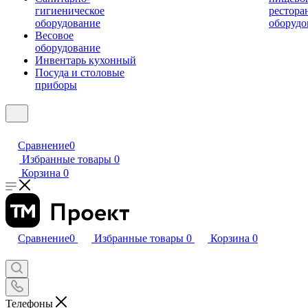
гигиеническое
рестора
оборудование
оборудо
Весовое
оборудование
Инвентарь кухонный
Посуда и столовые
приборы
Сравнение
0
Избранные товары
0
Корзина
0
Сравнение
0
Избранные товары
0
Корзина
0
Телефоны