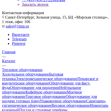
Заказать звонок
Контактная информация
Санкт-Петербург, Зольная улица, 15, БЦ «Морская столица»,
1 этаж, офис 106
sales@1tmp.ru
Вконтакте
Telegram
Pinterest
Главная
—
Каталог
—
Тепловое оборудование
Холодильное оборудование
Бытовая
техника
Электромеханическое оборудование
Пекарское и
кондитерское оборудование
Оборудование для фаст-
фуда
Оборудование для пиццерии
Нейтральное
оборудование
Кофейное оборудование
Моечное
оборудование
Торговое оборудование
Оборудование для
раздачи готовых блюд
Упаковочное оборудование
Санитарно-
гигиеническое оборудование
Весовое оборудование
Инвентарь
кухонный
Посуда и столовые приборы