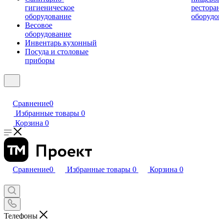
гигиеническое
рестора
оборудование
оборудо
Весовое
оборудование
Инвентарь кухонный
Посуда и столовые
приборы
Сравнение
0
Избранные товары
0
Корзина
0
Сравнение
0
Избранные товары
0
Корзина
0
Телефоны