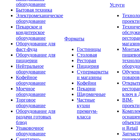
оборудование
Услуги
Бытовая техника
Электромеханическое
Техноло
оборудование
проекти
Пекарское и
Техниче
кондитерское
обслуж
оборудование
рестора
Форматы
Оборудование для
магазин
фаст-фуда
Гостиницы
Монтаж
Оборудование для
Столовая
пищево
пиццерии
Ресторан
техноло
Нейтральное
Пиццерия
оборудо
оборудование
Супермаркеты
Обучени
Кофейное
и магазины
поваров
оборудование
Кофейни
Открыт
Моечное
Пекарни
рестора
оборудование
Шаурмичные
ключ в 
Торговое
Частные
BIM-
оборудование
кухни
проекти
Оборудование для
премиум-
Компле
раздачи готовых
класса
оснаще
блюд
объекто
Упаковочное
и Retail
оборудование
Запчаст
Санитарно-
пищевог