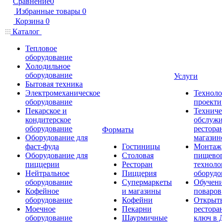
Сравнение
0
Избранные товары
0
Корзина
0
Каталог
Тепловое
оборудование
Холодильное
оборудование
Услуги
Бытовая техника
Электромеханическое
Техноло
оборудование
проекти
Пекарское и
Техниче
кондитерское
обслуж
оборудование
рестора
Форматы
Оборудование для
магазин
фаст-фуда
Гостиницы
Монтаж
Оборудование для
Столовая
пищево
пиццерии
Ресторан
техноло
Нейтральное
Пиццерия
оборудо
оборудование
Супермаркеты
Обучени
Кофейное
и магазины
поваров
оборудование
Кофейни
Открыт
Моечное
Пекарни
рестора
оборудование
Шаурмичные
ключ в 