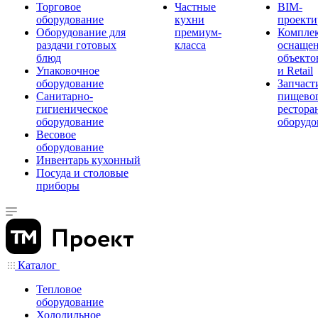
Торговое
Частные
BIM-
оборудование
кухни
проекти
Оборудование для
премиум-
Компле
раздачи готовых
класса
оснаще
блюд
объекто
Упаковочное
и Retail
оборудование
Запчаст
Санитарно-
пищевог
гигиеническое
рестора
оборудование
оборудо
Весовое
оборудование
Инвентарь кухонный
Посуда и столовые
приборы
Каталог
Тепловое
оборудование
Холодильное