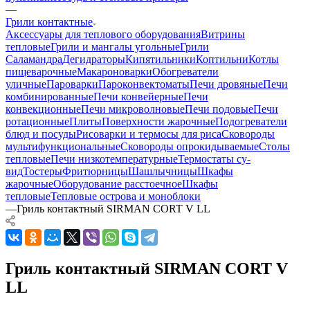
—
Грили контактные
Аксессуары для теплового оборудования
Витрины
тепловые
Грили и мангалы угольные
Грили
Саламандра
Дегидраторы
Кипятильники
Коптильни
Котлы
пищеварочные
Макароноварки
Обогреватели
уличные
Пароварки
Пароконвектоматы
Печи дровяные
Печи
комбинированные
Печи конвейерные
Печи
конвекционные
Печи микроволновые
Печи подовые
Печи
ротационные
Плиты
Поверхности жарочные
Подогреватели
блюд и посуды
Рисоварки и термосы для риса
Сковороды
мультифункциональные
Сковороды опрокидываемые
Столы
тепловые
Печи низкотемпературные
Термостаты су-
вид
Тостеры
Фритюрницы
Шашлычницы
Шкафы
жарочные
Оборудование расстоечное
Шкафы
тепловые
Тепловые острова и моноблоки
—
Гриль контактный SIRMAN CORT V LL
Гриль контактный SIRMAN CORT V
LL