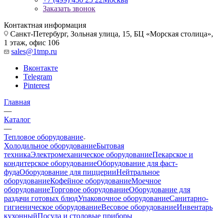
Заказать звонок
Контактная информация
Санкт-Петербург, Зольная улица, 15, БЦ «Морская столица»,
1 этаж, офис 106
sales@1tmp.ru
Вконтакте
Telegram
Pinterest
Главная
—
Каталог
—
Тепловое оборудование
Холодильное оборудование
Бытовая
техника
Электромеханическое оборудование
Пекарское и
кондитерское оборудование
Оборудование для фаст-
фуда
Оборудование для пиццерии
Нейтральное
оборудование
Кофейное оборудование
Моечное
оборудование
Торговое оборудование
Оборудование для
раздачи готовых блюд
Упаковочное оборудование
Санитарно-
гигиеническое оборудование
Весовое оборудование
Инвентарь
кухонный
Посуда и столовые приборы