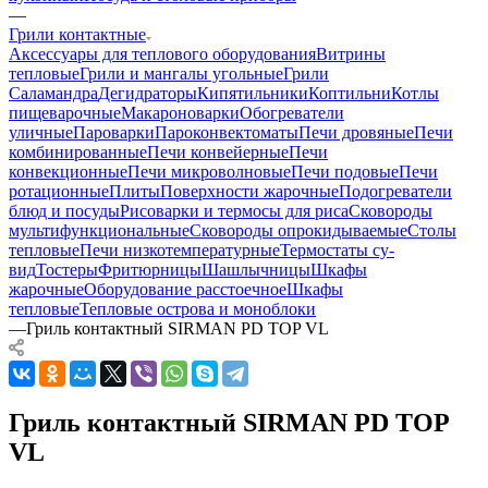
—
Грили контактные
Аксессуары для теплового оборудования
Витрины
тепловые
Грили и мангалы угольные
Грили
Саламандра
Дегидраторы
Кипятильники
Коптильни
Котлы
пищеварочные
Макароноварки
Обогреватели
уличные
Пароварки
Пароконвектоматы
Печи дровяные
Печи
комбинированные
Печи конвейерные
Печи
конвекционные
Печи микроволновые
Печи подовые
Печи
ротационные
Плиты
Поверхности жарочные
Подогреватели
блюд и посуды
Рисоварки и термосы для риса
Сковороды
мультифункциональные
Сковороды опрокидываемые
Столы
тепловые
Печи низкотемпературные
Термостаты су-
вид
Тостеры
Фритюрницы
Шашлычницы
Шкафы
жарочные
Оборудование расстоечное
Шкафы
тепловые
Тепловые острова и моноблоки
—
Гриль контактный SIRMAN PD TOP VL
Гриль контактный SIRMAN PD TOP
VL