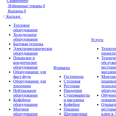
Сравнение
0
Избранные товары
0
Корзина
0
Каталог
Тепловое
оборудование
Холодильное
оборудование
Услуги
Бытовая техника
Электромеханическое
Техноло
оборудование
проекти
Пекарское и
Техниче
кондитерское
обслуж
оборудование
рестора
Форматы
Оборудование для
магазин
фаст-фуда
Гостиницы
Монтаж
Оборудование для
Столовая
пищево
пиццерии
Ресторан
техноло
Нейтральное
Пиццерия
оборудо
оборудование
Супермаркеты
Обучени
Кофейное
и магазины
поваров
оборудование
Кофейни
Открыт
Моечное
Пекарни
рестора
оборудование
Шаурмичные
ключ в 