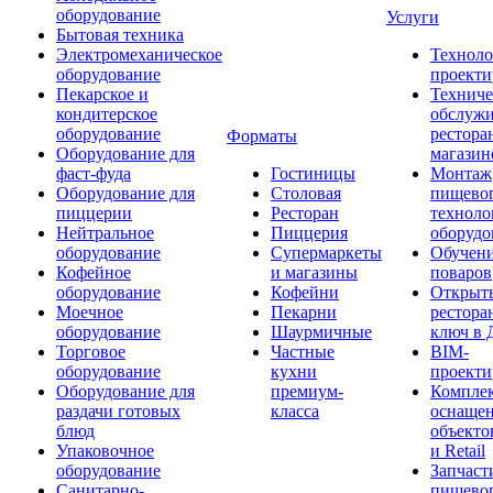
оборудование
Услуги
Бытовая техника
Электромеханическое
Техноло
оборудование
проекти
Пекарское и
Техниче
кондитерское
обслуж
оборудование
рестора
Форматы
Оборудование для
магазин
фаст-фуда
Гостиницы
Монтаж
Оборудование для
Столовая
пищево
пиццерии
Ресторан
техноло
Нейтральное
Пиццерия
оборудо
оборудование
Супермаркеты
Обучени
Кофейное
и магазины
поваров
оборудование
Кофейни
Открыт
Моечное
Пекарни
рестора
оборудование
Шаурмичные
ключ в 
Торговое
Частные
BIM-
оборудование
кухни
проекти
Оборудование для
премиум-
Компле
раздачи готовых
класса
оснаще
блюд
объекто
Упаковочное
и Retail
оборудование
Запчаст
Санитарно-
пищевог