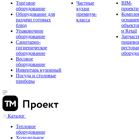
Торговое
Частные
BIM-
оборудование
кухни
проекти
Оборудование для
премиум-
Компле
раздачи готовых
класса
оснаще
блюд
объекто
Упаковочное
и Retail
оборудование
Запчаст
Санитарно-
пищевог
гигиеническое
рестора
оборудование
оборудо
Весовое
оборудование
Инвентарь кухонный
Посуда и столовые
приборы
Каталог
Тепловое
оборудование
Холодильное