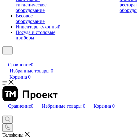
гигиеническое
рестора
оборудование
оборудо
Весовое
оборудование
Инвентарь кухонный
Посуда и столовые
приборы
Сравнение
0
Избранные товары
0
Корзина
0
Сравнение
0
Избранные товары
0
Корзина
0
Телефоны