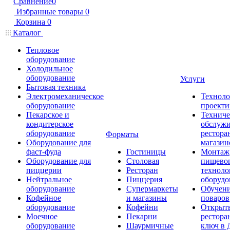
Сравнение
0
Избранные товары
0
Корзина
0
Каталог
Тепловое
оборудование
Холодильное
оборудование
Услуги
Бытовая техника
Электромеханическое
Техноло
оборудование
проекти
Пекарское и
Техниче
кондитерское
обслуж
оборудование
рестора
Форматы
Оборудование для
магазин
фаст-фуда
Гостиницы
Монтаж
Оборудование для
Столовая
пищево
пиццерии
Ресторан
техноло
Нейтральное
Пиццерия
оборудо
оборудование
Супермаркеты
Обучени
Кофейное
и магазины
поваров
оборудование
Кофейни
Открыт
Моечное
Пекарни
рестора
оборудование
Шаурмичные
ключ в 