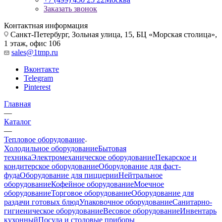
Заказать звонок
Контактная информация
Санкт-Петербург, Зольная улица, 15, БЦ «Морская столица»,
1 этаж, офис 106
sales@1tmp.ru
Вконтакте
Telegram
Pinterest
Главная
—
Каталог
—
Тепловое оборудование
Холодильное оборудование
Бытовая
техника
Электромеханическое оборудование
Пекарское и
кондитерское оборудование
Оборудование для фаст-
фуда
Оборудование для пиццерии
Нейтральное
оборудование
Кофейное оборудование
Моечное
оборудование
Торговое оборудование
Оборудование для
раздачи готовых блюд
Упаковочное оборудование
Санитарно-
гигиеническое оборудование
Весовое оборудование
Инвентарь
кухонный
Посуда и столовые приборы