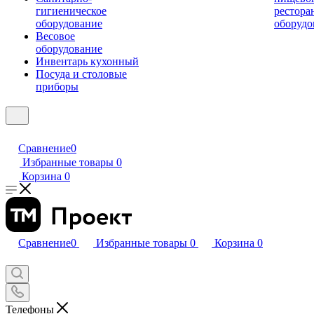
гигиеническое
рестора
оборудование
оборудо
Весовое
оборудование
Инвентарь кухонный
Посуда и столовые
приборы
Сравнение
0
Избранные товары
0
Корзина
0
Сравнение
0
Избранные товары
0
Корзина
0
Телефоны