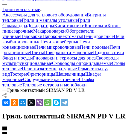
—
Грили контактные
Аксессуары для теплового оборудования
Витрины
тепловые
Грили и мангалы угольные
Грили
Саламандра
Дегидраторы
Кипятильники
Коптильни
Котлы
пищеварочные
Макароноварки
Обогреватели
уличные
Пароварки
Пароконвектоматы
Печи дровяные
Печи
комбинированные
Печи конвейерные
Печи
конвекционные
Печи микроволновые
Печи подовые
Печи
ротационные
Плиты
Поверхности жарочные
Подогреватели
блюд и посуды
Рисоварки и термосы для риса
Сковороды
мультифункциональные
Сковороды опрокидываемые
Столы
тепловые
Печи низкотемпературные
Термостаты су-
вид
Тостеры
Фритюрницы
Шашлычницы
Шкафы
жарочные
Оборудование расстоечное
Шкафы
тепловые
Тепловые острова и моноблоки
—
Гриль контактный SIRMAN PD V LR
Гриль контактный SIRMAN PD V LR