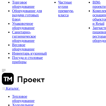
Торговое
Частные
BIM-
оборудование
кухни
проекти
Оборудование для
премиум-
Компле
раздачи готовых
класса
оснаще
блюд
объекто
Упаковочное
и Retail
оборудование
Запчаст
Санитарно-
пищевог
гигиеническое
рестора
оборудование
оборудо
Весовое
оборудование
Инвентарь кухонный
Посуда и столовые
приборы
Каталог
Тепловое
оборудование
Холодильное