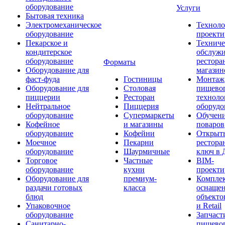
оборудование
Услуги
Бытовая техника
Электромеханическое
Техноло
оборудование
проекти
Пекарское и
Техниче
кондитерское
обслуж
оборудование
рестора
Форматы
Оборудование для
магазин
фаст-фуда
Гостиницы
Монтаж
Оборудование для
Столовая
пищево
пиццерии
Ресторан
техноло
Нейтральное
Пиццерия
оборудо
оборудование
Супермаркеты
Обучени
Кофейное
и магазины
поваров
оборудование
Кофейни
Открыт
Моечное
Пекарни
рестора
оборудование
Шаурмичные
ключ в 
Торговое
Частные
BIM-
оборудование
кухни
проекти
Оборудование для
премиум-
Компле
раздачи готовых
класса
оснаще
блюд
объекто
Упаковочное
и Retail
оборудование
Запчаст
Санитарно-
пищевог