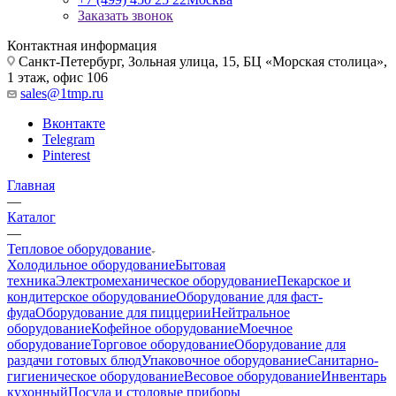
Заказать звонок
Контактная информация
Санкт-Петербург, Зольная улица, 15, БЦ «Морская столица»,
1 этаж, офис 106
sales@1tmp.ru
Вконтакте
Telegram
Pinterest
Главная
—
Каталог
—
Тепловое оборудование
Холодильное оборудование
Бытовая
техника
Электромеханическое оборудование
Пекарское и
кондитерское оборудование
Оборудование для фаст-
фуда
Оборудование для пиццерии
Нейтральное
оборудование
Кофейное оборудование
Моечное
оборудование
Торговое оборудование
Оборудование для
раздачи готовых блюд
Упаковочное оборудование
Санитарно-
гигиеническое оборудование
Весовое оборудование
Инвентарь
кухонный
Посуда и столовые приборы