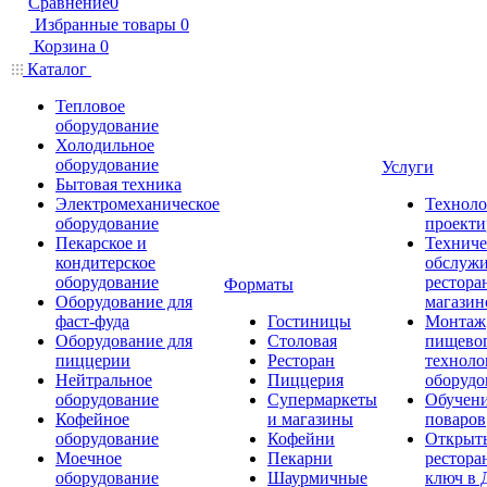
Сравнение
0
Избранные товары
0
Корзина
0
Каталог
Тепловое
оборудование
Холодильное
оборудование
Услуги
Бытовая техника
Электромеханическое
Техноло
оборудование
проекти
Пекарское и
Техниче
кондитерское
обслуж
оборудование
рестора
Форматы
Оборудование для
магазин
фаст-фуда
Гостиницы
Монтаж
Оборудование для
Столовая
пищево
пиццерии
Ресторан
техноло
Нейтральное
Пиццерия
оборудо
оборудование
Супермаркеты
Обучени
Кофейное
и магазины
поваров
оборудование
Кофейни
Открыт
Моечное
Пекарни
рестора
оборудование
Шаурмичные
ключ в 