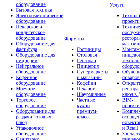
оборудование
Услуги
Бытовая техника
Электромеханическое
Техноло
оборудование
проекти
Пекарское и
Техниче
кондитерское
обслуж
оборудование
рестора
Форматы
Оборудование для
магазин
фаст-фуда
Гостиницы
Монтаж
Оборудование для
Столовая
пищево
пиццерии
Ресторан
техноло
Нейтральное
Пиццерия
оборудо
оборудование
Супермаркеты
Обучени
Кофейное
и магазины
поваров
оборудование
Кофейни
Открыт
Моечное
Пекарни
рестора
оборудование
Шаурмичные
ключ в 
Торговое
Частные
BIM-
оборудование
кухни
проекти
Оборудование для
премиум-
Компле
раздачи готовых
класса
оснаще
блюд
объекто
Упаковочное
и Retail
оборудование
Запчаст
Санитарно-
пищевог