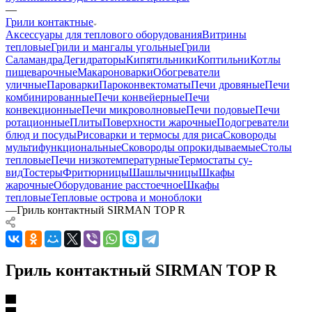
—
Грили контактные
Аксессуары для теплового оборудования
Витрины
тепловые
Грили и мангалы угольные
Грили
Саламандра
Дегидраторы
Кипятильники
Коптильни
Котлы
пищеварочные
Макароноварки
Обогреватели
уличные
Пароварки
Пароконвектоматы
Печи дровяные
Печи
комбинированные
Печи конвейерные
Печи
конвекционные
Печи микроволновые
Печи подовые
Печи
ротационные
Плиты
Поверхности жарочные
Подогреватели
блюд и посуды
Рисоварки и термосы для риса
Сковороды
мультифункциональные
Сковороды опрокидываемые
Столы
тепловые
Печи низкотемпературные
Термостаты су-
вид
Тостеры
Фритюрницы
Шашлычницы
Шкафы
жарочные
Оборудование расстоечное
Шкафы
тепловые
Тепловые острова и моноблоки
—
Гриль контактный SIRMAN TOP R
Гриль контактный SIRMAN TOP R