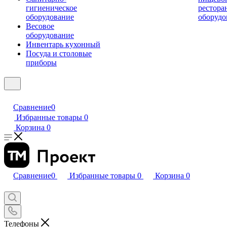
гигиеническое
рестора
оборудование
оборудо
Весовое
оборудование
Инвентарь кухонный
Посуда и столовые
приборы
Сравнение
0
Избранные товары
0
Корзина
0
Сравнение
0
Избранные товары
0
Корзина
0
Телефоны