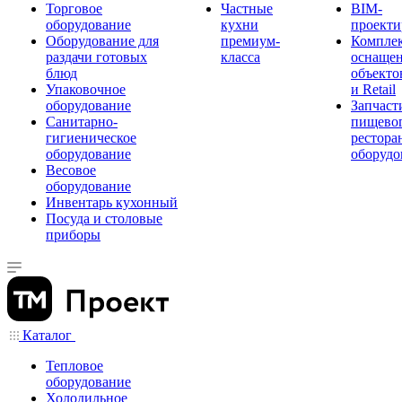
Торговое
Частные
BIM-
оборудование
кухни
проекти
Оборудование для
премиум-
Компле
раздачи готовых
класса
оснаще
блюд
объекто
Упаковочное
и Retail
оборудование
Запчаст
Санитарно-
пищевог
гигиеническое
рестора
оборудование
оборудо
Весовое
оборудование
Инвентарь кухонный
Посуда и столовые
приборы
Каталог
Тепловое
оборудование
Холодильное