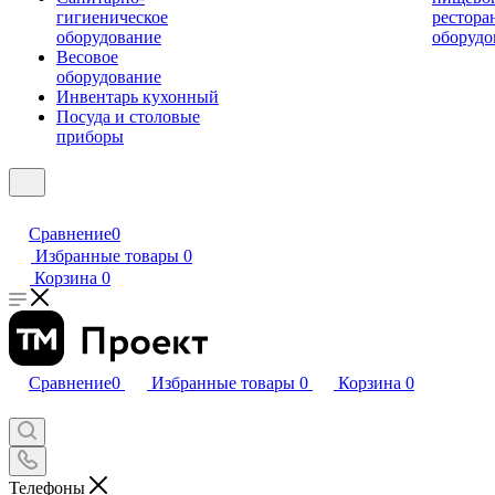
гигиеническое
рестора
оборудование
оборудо
Весовое
оборудование
Инвентарь кухонный
Посуда и столовые
приборы
Сравнение
0
Избранные товары
0
Корзина
0
Сравнение
0
Избранные товары
0
Корзина
0
Телефоны