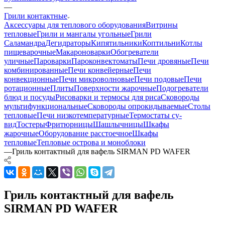
—
Грили контактные
Аксессуары для теплового оборудования
Витрины
тепловые
Грили и мангалы угольные
Грили
Саламандра
Дегидраторы
Кипятильники
Коптильни
Котлы
пищеварочные
Макароноварки
Обогреватели
уличные
Пароварки
Пароконвектоматы
Печи дровяные
Печи
комбинированные
Печи конвейерные
Печи
конвекционные
Печи микроволновые
Печи подовые
Печи
ротационные
Плиты
Поверхности жарочные
Подогреватели
блюд и посуды
Рисоварки и термосы для риса
Сковороды
мультифункциональные
Сковороды опрокидываемые
Столы
тепловые
Печи низкотемпературные
Термостаты су-
вид
Тостеры
Фритюрницы
Шашлычницы
Шкафы
жарочные
Оборудование расстоечное
Шкафы
тепловые
Тепловые острова и моноблоки
—
Гриль контактный для вафель SIRMAN PD WAFER
Гриль контактный для вафель
SIRMAN PD WAFER