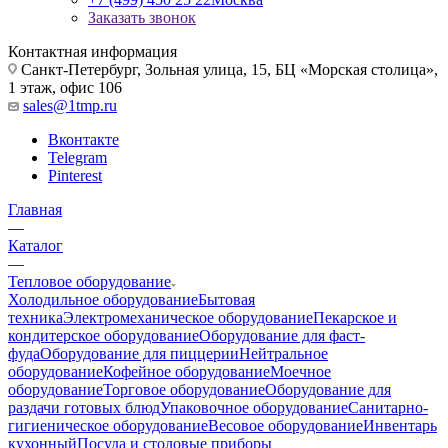
Заказать звонок
Контактная информация
Санкт-Петербург, Зольная улица, 15, БЦ «Морская столица»,
1 этаж, офис 106
sales@1tmp.ru
Вконтакте
Telegram
Pinterest
Главная
—
Каталог
—
Тепловое оборудование
Холодильное оборудование
Бытовая
техника
Электромеханическое оборудование
Пекарское и
кондитерское оборудование
Оборудование для фаст-
фуда
Оборудование для пиццерии
Нейтральное
оборудование
Кофейное оборудование
Моечное
оборудование
Торговое оборудование
Оборудование для
раздачи готовых блюд
Упаковочное оборудование
Санитарно-
гигиеническое оборудование
Весовое оборудование
Инвентарь
кухонный
Посуда и столовые приборы