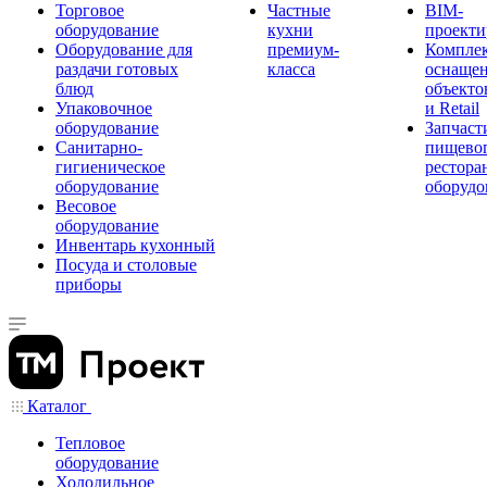
Торговое
Частные
BIM-
оборудование
кухни
проекти
Оборудование для
премиум-
Компле
раздачи готовых
класса
оснаще
блюд
объекто
Упаковочное
и Retail
оборудование
Запчаст
Санитарно-
пищевог
гигиеническое
рестора
оборудование
оборудо
Весовое
оборудование
Инвентарь кухонный
Посуда и столовые
приборы
Каталог
Тепловое
оборудование
Холодильное