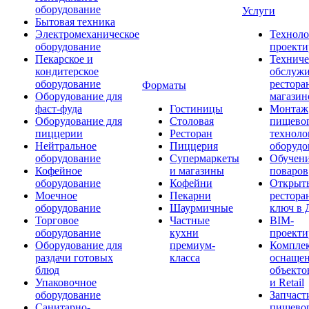
оборудование
Услуги
Бытовая техника
Электромеханическое
Техноло
оборудование
проекти
Пекарское и
Техниче
кондитерское
обслуж
оборудование
рестора
Форматы
Оборудование для
магазин
фаст-фуда
Гостиницы
Монтаж
Оборудование для
Столовая
пищево
пиццерии
Ресторан
техноло
Нейтральное
Пиццерия
оборудо
оборудование
Супермаркеты
Обучени
Кофейное
и магазины
поваров
оборудование
Кофейни
Открыт
Моечное
Пекарни
рестора
оборудование
Шаурмичные
ключ в 
Торговое
Частные
BIM-
оборудование
кухни
проекти
Оборудование для
премиум-
Компле
раздачи готовых
класса
оснаще
блюд
объекто
Упаковочное
и Retail
оборудование
Запчаст
Санитарно-
пищевог