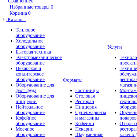
Сравнение
0
Избранные товары
0
Корзина
0
Каталог
Тепловое
оборудование
Холодильное
оборудование
Услуги
Бытовая техника
Электромеханическое
Техноло
оборудование
проекти
Пекарское и
Техниче
кондитерское
обслуж
оборудование
рестора
Форматы
Оборудование для
магазин
фаст-фуда
Гостиницы
Монтаж
Оборудование для
Столовая
пищево
пиццерии
Ресторан
техноло
Нейтральное
Пиццерия
оборудо
оборудование
Супермаркеты
Обучени
Кофейное
и магазины
поваров
оборудование
Кофейни
Открыт
Моечное
Пекарни
рестора
оборудование
Шаурмичные
ключ в 