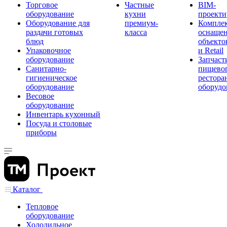
Торговое
Частные
BIM-
оборудование
кухни
проекти
Оборудование для
премиум-
Компле
раздачи готовых
класса
оснаще
блюд
объекто
Упаковочное
и Retail
оборудование
Запчаст
Санитарно-
пищевог
гигиеническое
рестора
оборудование
оборудо
Весовое
оборудование
Инвентарь кухонный
Посуда и столовые
приборы
Каталог
Тепловое
оборудование
Холодильное