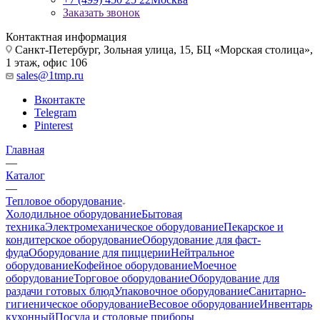
Заказать звонок
Контактная информация
Санкт-Петербург, Зольная улица, 15, БЦ «Морская столица»,
1 этаж, офис 106
sales@1tmp.ru
Вконтакте
Telegram
Pinterest
Главная
—
Каталог
—
Тепловое оборудование
Холодильное оборудование
Бытовая
техника
Электромеханическое оборудование
Пекарское и
кондитерское оборудование
Оборудование для фаст-
фуда
Оборудование для пиццерии
Нейтральное
оборудование
Кофейное оборудование
Моечное
оборудование
Торговое оборудование
Оборудование для
раздачи готовых блюд
Упаковочное оборудование
Санитарно-
гигиеническое оборудование
Весовое оборудование
Инвентарь
кухонный
Посуда и столовые приборы