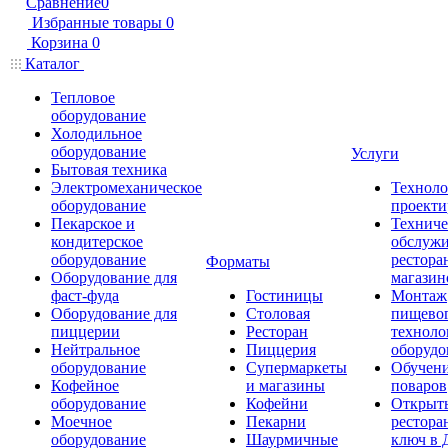
Сравнение
0
Избранные товары
0
Корзина
0
Каталог
Тепловое
оборудование
Холодильное
оборудование
Услуги
Бытовая техника
Электромеханическое
Техноло
оборудование
проекти
Пекарское и
Техниче
кондитерское
обслуж
оборудование
рестора
Форматы
Оборудование для
магазин
фаст-фуда
Гостиницы
Монтаж
Оборудование для
Столовая
пищево
пиццерии
Ресторан
техноло
Нейтральное
Пиццерия
оборудо
оборудование
Супермаркеты
Обучени
Кофейное
и магазины
поваров
оборудование
Кофейни
Открыт
Моечное
Пекарни
рестора
оборудование
Шаурмичные
ключ в 