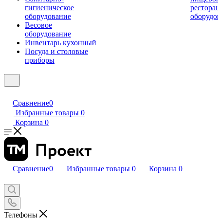
гигиеническое
рестора
оборудование
оборудо
Весовое
оборудование
Инвентарь кухонный
Посуда и столовые
приборы
Сравнение
0
Избранные товары
0
Корзина
0
Сравнение
0
Избранные товары
0
Корзина
0
Телефоны