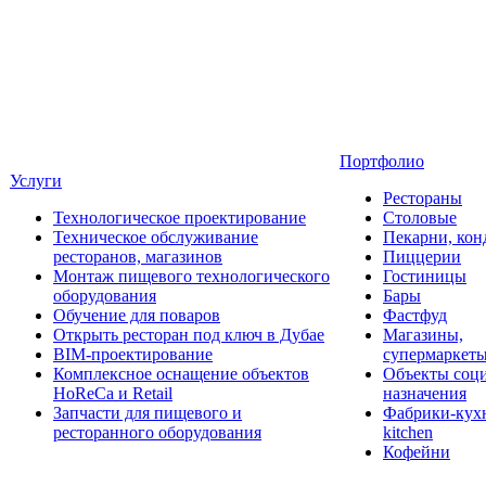
Портфолио
Услуги
Рестораны
Технологическое проектирование
Столовые
Техническое обслуживание
Пекарни, кон
ресторанов, магазинов
Пиццерии
Монтаж пищевого технологического
Гостиницы
оборудования
Бары
Обучение для поваров
Фастфуд
Открыть ресторан под ключ в Дубае
Магазины,
BIM-проектирование
супермаркет
Комплексное оснащение объектов
Объекты соц
HoReCa и Retail
назначения
Запчасти для пищевого и
Фабрики-кухн
ресторанного оборудования
kitchen
Кофейни