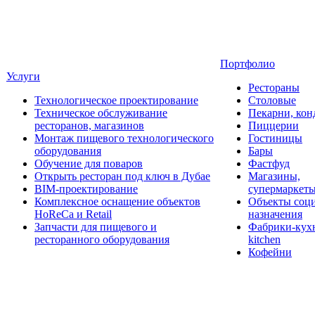
Портфолио
Услуги
Рестораны
Технологическое проектирование
Столовые
Техническое обслуживание
Пекарни, кон
ресторанов, магазинов
Пиццерии
Монтаж пищевого технологического
Гостиницы
оборудования
Бары
Обучение для поваров
Фастфуд
Открыть ресторан под ключ в Дубае
Магазины,
BIM-проектирование
супермаркет
Комплексное оснащение объектов
Объекты соц
HoReCa и Retail
назначения
Запчасти для пищевого и
Фабрики-кухн
ресторанного оборудования
kitchen
Кофейни