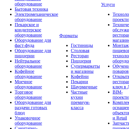
оборудование
Услуги
Бытовая техника
Электромеханическое
Техноло
оборудование
проекти
Пекарское и
Техниче
кондитерское
обслуж
оборудование
рестора
Форматы
Оборудование для
магазин
фаст-фуда
Гостиницы
Монтаж
Оборудование для
Столовая
пищево
пиццерии
Ресторан
техноло
Нейтральное
Пиццерия
оборудо
оборудование
Супермаркеты
Обучени
Кофейное
и магазины
поваров
оборудование
Кофейни
Открыт
Моечное
Пекарни
рестора
оборудование
Шаурмичные
ключ в 
Торговое
Частные
BIM-
оборудование
кухни
проекти
Оборудование для
премиум-
Компле
раздачи готовых
класса
оснаще
блюд
объекто
Упаковочное
и Retail
оборудование
Запчаст
Санитарно-
пищевог