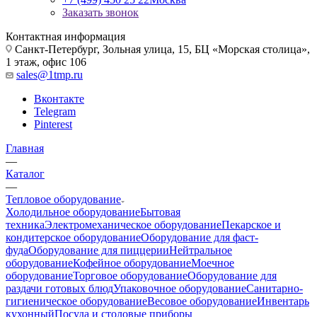
Заказать звонок
Контактная информация
Санкт-Петербург, Зольная улица, 15, БЦ «Морская столица»,
1 этаж, офис 106
sales@1tmp.ru
Вконтакте
Telegram
Pinterest
Главная
—
Каталог
—
Тепловое оборудование
Холодильное оборудование
Бытовая
техника
Электромеханическое оборудование
Пекарское и
кондитерское оборудование
Оборудование для фаст-
фуда
Оборудование для пиццерии
Нейтральное
оборудование
Кофейное оборудование
Моечное
оборудование
Торговое оборудование
Оборудование для
раздачи готовых блюд
Упаковочное оборудование
Санитарно-
гигиеническое оборудование
Весовое оборудование
Инвентарь
кухонный
Посуда и столовые приборы