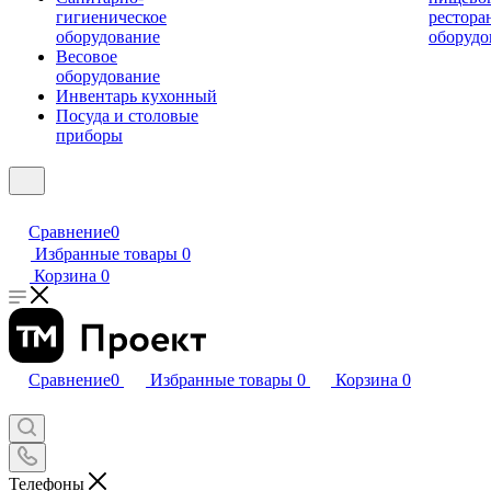
гигиеническое
рестора
оборудование
оборудо
Весовое
оборудование
Инвентарь кухонный
Посуда и столовые
приборы
Сравнение
0
Избранные товары
0
Корзина
0
Сравнение
0
Избранные товары
0
Корзина
0
Телефоны