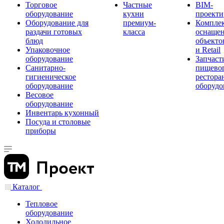
Торговое
Частные
BIM-
оборудование
кухни
проекти
Оборудование для
премиум-
Компле
раздачи готовых
класса
оснаще
блюд
объекто
Упаковочное
и Retail
оборудование
Запчаст
Санитарно-
пищевог
гигиеническое
рестора
оборудование
оборудо
Весовое
оборудование
Инвентарь кухонный
Посуда и столовые
приборы
Каталог
Тепловое
оборудование
Холодильное