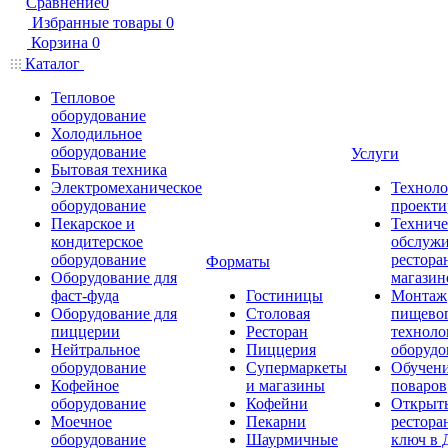
Сравнение
0
Избранные товары
0
Корзина
0
Каталог
Тепловое
оборудование
Холодильное
оборудование
Услуги
Бытовая техника
Электромеханическое
Техноло
оборудование
проекти
Пекарское и
Техниче
кондитерское
обслуж
оборудование
рестора
Форматы
Оборудование для
магазин
фаст-фуда
Гостиницы
Монтаж
Оборудование для
Столовая
пищево
пиццерии
Ресторан
техноло
Нейтральное
Пиццерия
оборудо
оборудование
Супермаркеты
Обучени
Кофейное
и магазины
поваров
оборудование
Кофейни
Открыт
Моечное
Пекарни
рестора
оборудование
Шаурмичные
ключ в 