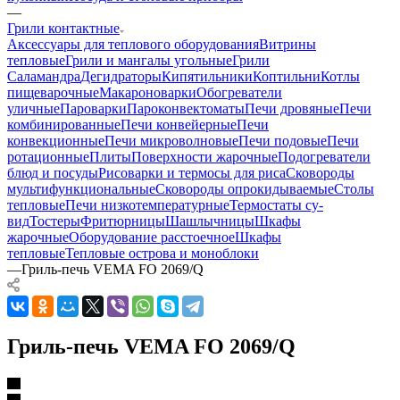
—
Грили контактные
Аксессуары для теплового оборудования
Витрины
тепловые
Грили и мангалы угольные
Грили
Саламандра
Дегидраторы
Кипятильники
Коптильни
Котлы
пищеварочные
Макароноварки
Обогреватели
уличные
Пароварки
Пароконвектоматы
Печи дровяные
Печи
комбинированные
Печи конвейерные
Печи
конвекционные
Печи микроволновые
Печи подовые
Печи
ротационные
Плиты
Поверхности жарочные
Подогреватели
блюд и посуды
Рисоварки и термосы для риса
Сковороды
мультифункциональные
Сковороды опрокидываемые
Столы
тепловые
Печи низкотемпературные
Термостаты су-
вид
Тостеры
Фритюрницы
Шашлычницы
Шкафы
жарочные
Оборудование расстоечное
Шкафы
тепловые
Тепловые острова и моноблоки
—
Гриль-печь VEMA FO 2069/Q
Гриль-печь VEMA FO 2069/Q