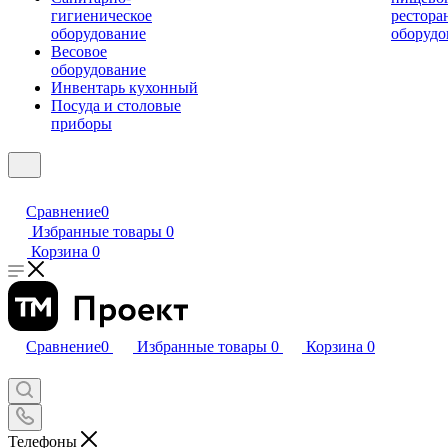
гигиеническое
рестора
оборудование
оборудо
Весовое
оборудование
Инвентарь кухонный
Посуда и столовые
приборы
Сравнение
0
Избранные товары
0
Корзина
0
Сравнение
0
Избранные товары
0
Корзина
0
Телефоны