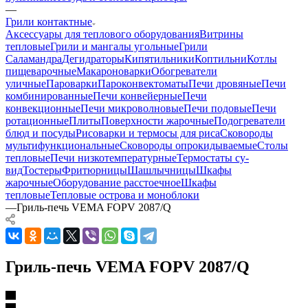
—
Грили контактные
Аксессуары для теплового оборудования
Витрины
тепловые
Грили и мангалы угольные
Грили
Саламандра
Дегидраторы
Кипятильники
Коптильни
Котлы
пищеварочные
Макароноварки
Обогреватели
уличные
Пароварки
Пароконвектоматы
Печи дровяные
Печи
комбинированные
Печи конвейерные
Печи
конвекционные
Печи микроволновые
Печи подовые
Печи
ротационные
Плиты
Поверхности жарочные
Подогреватели
блюд и посуды
Рисоварки и термосы для риса
Сковороды
мультифункциональные
Сковороды опрокидываемые
Столы
тепловые
Печи низкотемпературные
Термостаты су-
вид
Тостеры
Фритюрницы
Шашлычницы
Шкафы
жарочные
Оборудование расстоечное
Шкафы
тепловые
Тепловые острова и моноблоки
—
Гриль-печь VEMA FOPV 2087/Q
Гриль-печь VEMA FOPV 2087/Q