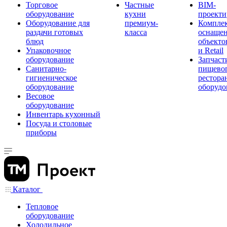
Торговое
Частные
BIM-
оборудование
кухни
проекти
Оборудование для
премиум-
Компле
раздачи готовых
класса
оснаще
блюд
объекто
Упаковочное
и Retail
оборудование
Запчаст
Санитарно-
пищевог
гигиеническое
рестора
оборудование
оборудо
Весовое
оборудование
Инвентарь кухонный
Посуда и столовые
приборы
Каталог
Тепловое
оборудование
Холодильное