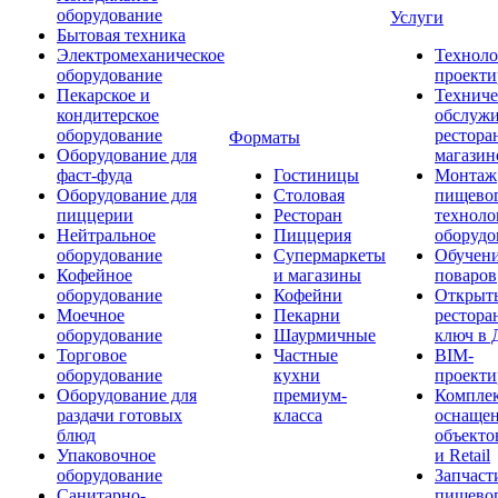
оборудование
Услуги
Бытовая техника
Электромеханическое
Техноло
оборудование
проекти
Пекарское и
Техниче
кондитерское
обслуж
оборудование
рестора
Форматы
Оборудование для
магазин
фаст-фуда
Гостиницы
Монтаж
Оборудование для
Столовая
пищево
пиццерии
Ресторан
техноло
Нейтральное
Пиццерия
оборудо
оборудование
Супермаркеты
Обучени
Кофейное
и магазины
поваров
оборудование
Кофейни
Открыт
Моечное
Пекарни
рестора
оборудование
Шаурмичные
ключ в 
Торговое
Частные
BIM-
оборудование
кухни
проекти
Оборудование для
премиум-
Компле
раздачи готовых
класса
оснаще
блюд
объекто
Упаковочное
и Retail
оборудование
Запчаст
Санитарно-
пищевог