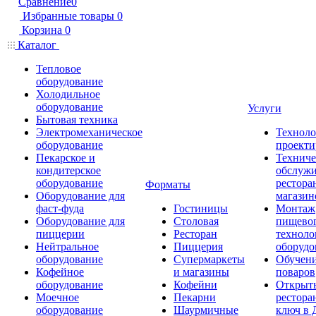
Сравнение
0
Избранные товары
0
Корзина
0
Каталог
Тепловое
оборудование
Холодильное
оборудование
Услуги
Бытовая техника
Электромеханическое
Техноло
оборудование
проекти
Пекарское и
Техниче
кондитерское
обслуж
оборудование
рестора
Форматы
Оборудование для
магазин
фаст-фуда
Гостиницы
Монтаж
Оборудование для
Столовая
пищево
пиццерии
Ресторан
техноло
Нейтральное
Пиццерия
оборудо
оборудование
Супермаркеты
Обучени
Кофейное
и магазины
поваров
оборудование
Кофейни
Открыт
Моечное
Пекарни
рестора
оборудование
Шаурмичные
ключ в 