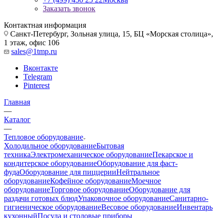
Заказать звонок
Контактная информация
Санкт-Петербург, Зольная улица, 15, БЦ «Морская столица»,
1 этаж, офис 106
sales@1tmp.ru
Вконтакте
Telegram
Pinterest
Главная
—
Каталог
—
Тепловое оборудование
Холодильное оборудование
Бытовая
техника
Электромеханическое оборудование
Пекарское и
кондитерское оборудование
Оборудование для фаст-
фуда
Оборудование для пиццерии
Нейтральное
оборудование
Кофейное оборудование
Моечное
оборудование
Торговое оборудование
Оборудование для
раздачи готовых блюд
Упаковочное оборудование
Санитарно-
гигиеническое оборудование
Весовое оборудование
Инвентарь
кухонный
Посуда и столовые приборы