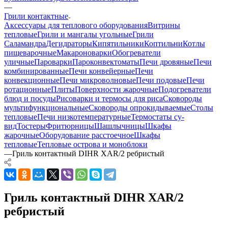
—
Грили контактные
Аксессуары для теплового оборудования
Витрины
тепловые
Грили и мангалы угольные
Грили
Саламандра
Дегидраторы
Кипятильники
Коптильни
Котлы
пищеварочные
Макароноварки
Обогреватели
уличные
Пароварки
Пароконвектоматы
Печи дровяные
Печи
комбинированные
Печи конвейерные
Печи
конвекционные
Печи микроволновые
Печи подовые
Печи
ротационные
Плиты
Поверхности жарочные
Подогреватели
блюд и посуды
Рисоварки и термосы для риса
Сковороды
мультифункциональные
Сковороды опрокидываемые
Столы
тепловые
Печи низкотемпературные
Термостаты су-
вид
Тостеры
Фритюрницы
Шашлычницы
Шкафы
жарочные
Оборудование расстоечное
Шкафы
тепловые
Тепловые острова и моноблоки
—
Гриль контактный DIHR XAR/2 ребристый
Гриль контактный DIHR XAR/2
ребристый