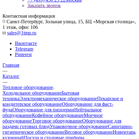
Заказать звонок
Контактная информация
Санкт-Петербург, Зольная улица, 15, БЦ «Морская столица»,
1 этаж, офис 106
sales@1tmp.ru
Вконтакте
Telegram
Pinterest
Главная
—
Каталог
—
Тепловое оборудование
Холодильное оборудование
Бытовая
техника
Электромеханическое оборудование
Пекарское и
кондитерское оборудование
Оборудование для фаст-
фуда
Оборудование для пиццерии
Нейтральное
оборудование
Кофейное оборудование
Моечное
оборудование
Торговое оборудование
Оборудование для
раздачи готовых блюд
Упаковочное оборудование
Санитарно-
гигиеническое оборудование
Весовое оборудование
Инвентарь
кухонный
Посуда и столовые приборы