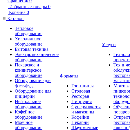
Сравнение
0
Избранные товары
0
Корзина
0
Каталог
Тепловое
оборудование
Холодильное
оборудование
Услуги
Бытовая техника
Электромеханическое
Техноло
оборудование
проекти
Пекарское и
Техниче
кондитерское
обслуж
оборудование
рестора
Форматы
Оборудование для
магазин
фаст-фуда
Гостиницы
Монтаж
Оборудование для
Столовая
пищево
пиццерии
Ресторан
техноло
Нейтральное
Пиццерия
оборудо
оборудование
Супермаркеты
Обучени
Кофейное
и магазины
поваров
оборудование
Кофейни
Открыт
Моечное
Пекарни
рестора
оборудование
Шаурмичные
ключ в 