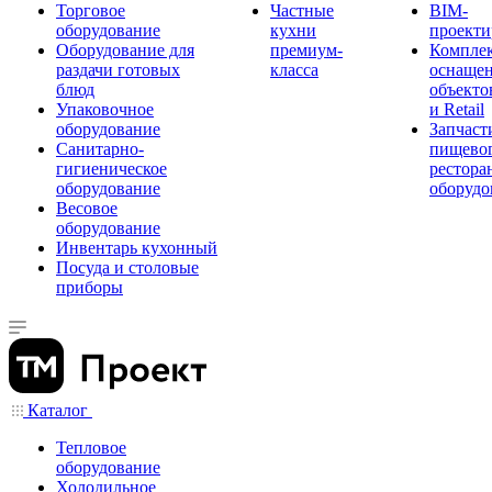
Торговое
Частные
BIM-
оборудование
кухни
проекти
Оборудование для
премиум-
Компле
раздачи готовых
класса
оснаще
блюд
объекто
Упаковочное
и Retail
оборудование
Запчаст
Санитарно-
пищевог
гигиеническое
рестора
оборудование
оборудо
Весовое
оборудование
Инвентарь кухонный
Посуда и столовые
приборы
Каталог
Тепловое
оборудование
Холодильное