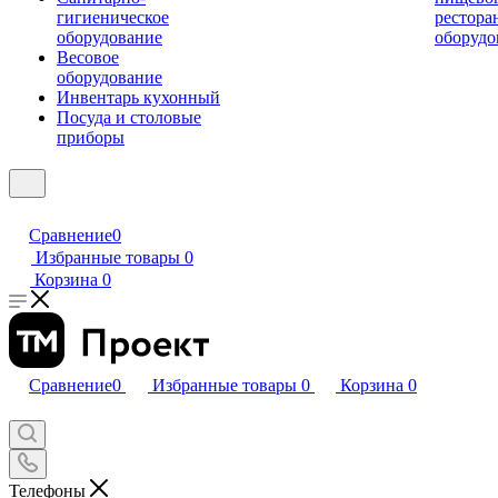
гигиеническое
рестора
оборудование
оборудо
Весовое
оборудование
Инвентарь кухонный
Посуда и столовые
приборы
Сравнение
0
Избранные товары
0
Корзина
0
Сравнение
0
Избранные товары
0
Корзина
0
Телефоны