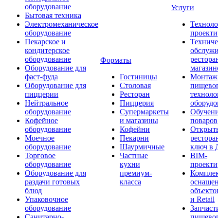
оборудование
Услуги
Бытовая техника
Электромеханическое
Техноло
оборудование
проекти
Пекарское и
Техниче
кондитерское
обслуж
оборудование
рестора
Форматы
Оборудование для
магазин
фаст-фуда
Гостиницы
Монтаж
Оборудование для
Столовая
пищево
пиццерии
Ресторан
техноло
Нейтральное
Пиццерия
оборудо
оборудование
Супермаркеты
Обучени
Кофейное
и магазины
поваров
оборудование
Кофейни
Открыт
Моечное
Пекарни
рестора
оборудование
Шаурмичные
ключ в 
Торговое
Частные
BIM-
оборудование
кухни
проекти
Оборудование для
премиум-
Компле
раздачи готовых
класса
оснаще
блюд
объекто
Упаковочное
и Retail
оборудование
Запчаст
Санитарно-
пищевог