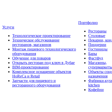
Портфолио
Услуги
Рестораны
Технологическое проектирование
Столовые
Техническое обслуживание
Пекарни, кон
ресторанов, магазинов
Пиццерии
Монтаж пищевого технологического
Гостиницы
оборудования
Бары
Обучение для поваров
Фастфуд
Открыть ресторан под ключ в Дубае
Магазины,
BIM-проектирование
супермаркет
Комплексное оснащение объектов
Объекты соц
HoReCa и Retail
назначения
Запчасти для пищевого и
Фабрики-кухн
ресторанного оборудования
kitchen
Кофейни