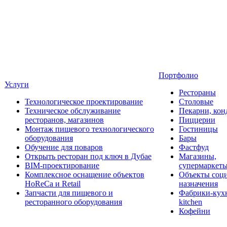
Портфолио
Услуги
Рестораны
Технологическое проектирование
Столовые
Техническое обслуживание
Пекарни, кон
ресторанов, магазинов
Пиццерии
Монтаж пищевого технологического
Гостиницы
оборудования
Бары
Обучение для поваров
Фастфуд
Открыть ресторан под ключ в Дубае
Магазины,
BIM-проектирование
супермаркет
Комплексное оснащение объектов
Объекты соц
HoReCa и Retail
назначения
Запчасти для пищевого и
Фабрики-кухн
ресторанного оборудования
kitchen
Кофейни