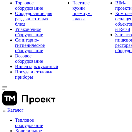
Торговое
Частные
BIM-
оборудование
кухни
проекти
Оборудование для
премиум-
Компле
раздачи готовых
класса
оснаще
блюд
объекто
Упаковочное
и Retail
оборудование
Запчаст
Санитарно-
пищевог
гигиеническое
рестора
оборудование
оборудо
Весовое
оборудование
Инвентарь кухонный
Посуда и столовые
приборы
Каталог
Тепловое
оборудование
Холодильное