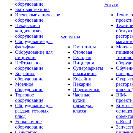
оборудование
Услуги
Бытовая техника
Электромеханическое
Техноло
оборудование
проекти
Пекарское и
Техниче
кондитерское
обслуж
оборудование
рестора
Форматы
Оборудование для
магазин
фаст-фуда
Гостиницы
Монтаж
Оборудование для
Столовая
пищево
пиццерии
Ресторан
техноло
Нейтральное
Пиццерия
оборудо
оборудование
Супермаркеты
Обучени
Кофейное
и магазины
поваров
оборудование
Кофейни
Открыт
Моечное
Пекарни
рестора
оборудование
Шаурмичные
ключ в 
Торговое
Частные
BIM-
оборудование
кухни
проекти
Оборудование для
премиум-
Компле
раздачи готовых
класса
оснаще
блюд
объекто
Упаковочное
и Retail
оборудование
Запчаст
Санитарно-
пищевог