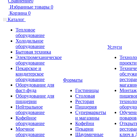
Сравнение
0
Избранные товары
0
Корзина
0
Каталог
Тепловое
оборудование
Холодильное
оборудование
Услуги
Бытовая техника
Электромеханическое
Техноло
оборудование
проекти
Пекарское и
Техниче
кондитерское
обслуж
оборудование
рестора
Форматы
Оборудование для
магазин
фаст-фуда
Гостиницы
Монтаж
Оборудование для
Столовая
пищево
пиццерии
Ресторан
техноло
Нейтральное
Пиццерия
оборудо
оборудование
Супермаркеты
Обучени
Кофейное
и магазины
поваров
оборудование
Кофейни
Открыт
Моечное
Пекарни
рестора
оборудование
Шаурмичные
ключ в 