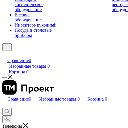
гигиеническое
рестора
оборудование
оборудо
Весовое
оборудование
Инвентарь кухонный
Посуда и столовые
приборы
Сравнение
0
Избранные товары
0
Корзина
0
Сравнение
0
Избранные товары
0
Корзина
0
Телефоны