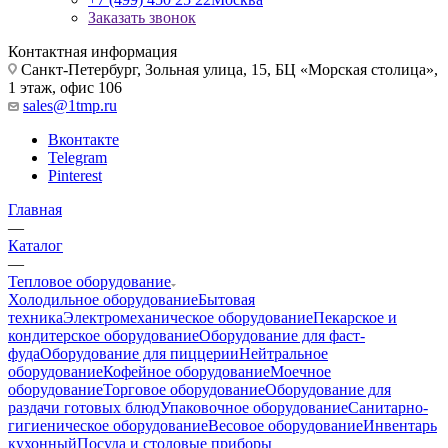
Заказать звонок
Контактная информация
Санкт-Петербург, Зольная улица, 15, БЦ «Морская столица»,
1 этаж, офис 106
sales@1tmp.ru
Вконтакте
Telegram
Pinterest
Главная
—
Каталог
—
Тепловое оборудование
Холодильное оборудование
Бытовая
техника
Электромеханическое оборудование
Пекарское и
кондитерское оборудование
Оборудование для фаст-
фуда
Оборудование для пиццерии
Нейтральное
оборудование
Кофейное оборудование
Моечное
оборудование
Торговое оборудование
Оборудование для
раздачи готовых блюд
Упаковочное оборудование
Санитарно-
гигиеническое оборудование
Весовое оборудование
Инвентарь
кухонный
Посуда и столовые приборы