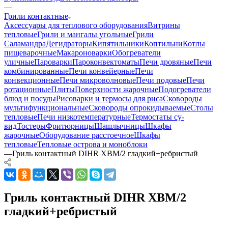
—
Грили контактные
Аксессуары для теплового оборудования
Витрины
тепловые
Грили и мангалы угольные
Грили
Саламандра
Дегидраторы
Кипятильники
Коптильни
Котлы
пищеварочные
Макароноварки
Обогреватели
уличные
Пароварки
Пароконвектоматы
Печи дровяные
Печи
комбинированные
Печи конвейерные
Печи
конвекционные
Печи микроволновые
Печи подовые
Печи
ротационные
Плиты
Поверхности жарочные
Подогреватели
блюд и посуды
Рисоварки и термосы для риса
Сковороды
мультифункциональные
Сковороды опрокидываемые
Столы
тепловые
Печи низкотемпературные
Термостаты су-
вид
Тостеры
Фритюрницы
Шашлычницы
Шкафы
жарочные
Оборудование расстоечное
Шкафы
тепловые
Тепловые острова и моноблоки
—
Гриль контактный DIHR XBM/2 гладкий+ребристый
Гриль контактный DIHR XBM/2
гладкий+ребристый