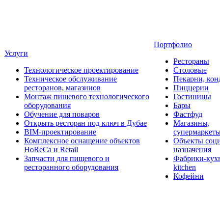
Портфолио
Услуги
Рестораны
Технологическое проектирование
Столовые
Техническое обслуживание
Пекарни, кон
ресторанов, магазинов
Пиццерии
Монтаж пищевого технологического
Гостиницы
оборудования
Бары
Обучение для поваров
Фастфуд
Открыть ресторан под ключ в Дубае
Магазины,
BIM-проектирование
супермаркет
Комплексное оснащение объектов
Объекты соц
HoReCa и Retail
назначения
Запчасти для пищевого и
Фабрики-кухн
ресторанного оборудования
kitchen
Кофейни