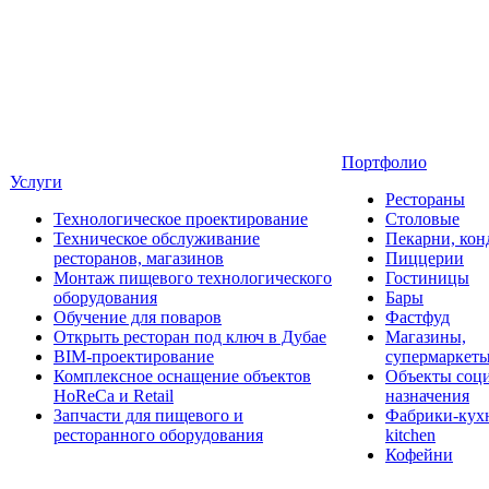
Портфолио
Услуги
Рестораны
Технологическое проектирование
Столовые
Техническое обслуживание
Пекарни, кон
ресторанов, магазинов
Пиццерии
Монтаж пищевого технологического
Гостиницы
оборудования
Бары
Обучение для поваров
Фастфуд
Открыть ресторан под ключ в Дубае
Магазины,
BIM-проектирование
супермаркет
Комплексное оснащение объектов
Объекты соц
HoReCa и Retail
назначения
Запчасти для пищевого и
Фабрики-кухн
ресторанного оборудования
kitchen
Кофейни