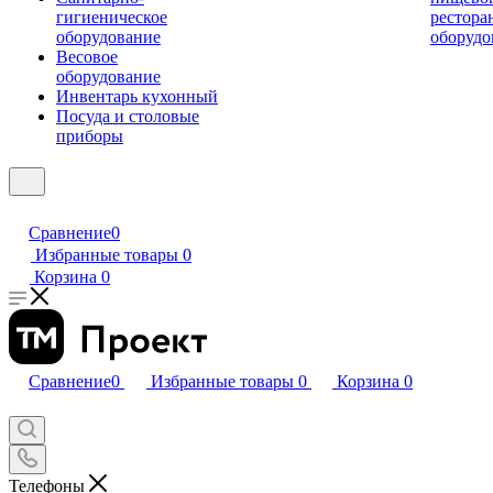
гигиеническое
рестора
оборудование
оборудо
Весовое
оборудование
Инвентарь кухонный
Посуда и столовые
приборы
Сравнение
0
Избранные товары
0
Корзина
0
Сравнение
0
Избранные товары
0
Корзина
0
Телефоны