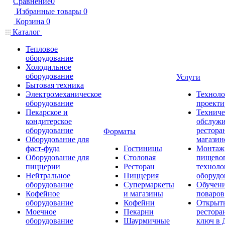
Сравнение
0
Избранные товары
0
Корзина
0
Каталог
Тепловое
оборудование
Холодильное
оборудование
Услуги
Бытовая техника
Электромеханическое
Техноло
оборудование
проекти
Пекарское и
Техниче
кондитерское
обслуж
оборудование
рестора
Форматы
Оборудование для
магазин
фаст-фуда
Гостиницы
Монтаж
Оборудование для
Столовая
пищево
пиццерии
Ресторан
техноло
Нейтральное
Пиццерия
оборудо
оборудование
Супермаркеты
Обучени
Кофейное
и магазины
поваров
оборудование
Кофейни
Открыт
Моечное
Пекарни
рестора
оборудование
Шаурмичные
ключ в 