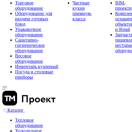
Торговое
Частные
BIM-
оборудование
кухни
проекти
Оборудование для
премиум-
Компле
раздачи готовых
класса
оснаще
блюд
объекто
Упаковочное
и Retail
оборудование
Запчаст
Санитарно-
пищевог
гигиеническое
рестора
оборудование
оборудо
Весовое
оборудование
Инвентарь кухонный
Посуда и столовые
приборы
Каталог
Тепловое
оборудование
Холодильное