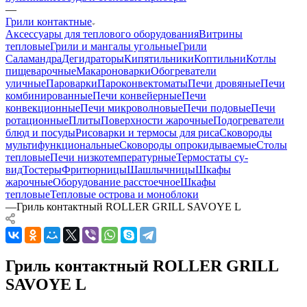
—
Грили контактные
Аксессуары для теплового оборудования
Витрины
тепловые
Грили и мангалы угольные
Грили
Саламандра
Дегидраторы
Кипятильники
Коптильни
Котлы
пищеварочные
Макароноварки
Обогреватели
уличные
Пароварки
Пароконвектоматы
Печи дровяные
Печи
комбинированные
Печи конвейерные
Печи
конвекционные
Печи микроволновые
Печи подовые
Печи
ротационные
Плиты
Поверхности жарочные
Подогреватели
блюд и посуды
Рисоварки и термосы для риса
Сковороды
мультифункциональные
Сковороды опрокидываемые
Столы
тепловые
Печи низкотемпературные
Термостаты су-
вид
Тостеры
Фритюрницы
Шашлычницы
Шкафы
жарочные
Оборудование расстоечное
Шкафы
тепловые
Тепловые острова и моноблоки
—
Гриль контактный ROLLER GRILL SAVOYE L
Гриль контактный ROLLER GRILL
SAVOYE L