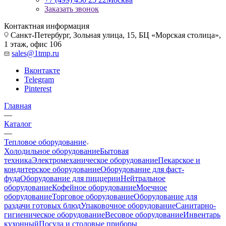
Заказать звонок
Контактная информация
Санкт-Петербург, Зольная улица, 15, БЦ «Морская столица»,
1 этаж, офис 106
sales@1tmp.ru
Вконтакте
Telegram
Pinterest
Главная
—
Каталог
—
Тепловое оборудование
Холодильное оборудование
Бытовая
техника
Электромеханическое оборудование
Пекарское и
кондитерское оборудование
Оборудование для фаст-
фуда
Оборудование для пиццерии
Нейтральное
оборудование
Кофейное оборудование
Моечное
оборудование
Торговое оборудование
Оборудование для
раздачи готовых блюд
Упаковочное оборудование
Санитарно-
гигиеническое оборудование
Весовое оборудование
Инвентарь
кухонный
Посуда и столовые приборы