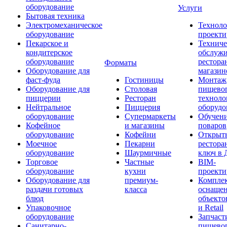
оборудование
Услуги
Бытовая техника
Электромеханическое
Техноло
оборудование
проекти
Пекарское и
Техниче
кондитерское
обслуж
оборудование
рестора
Форматы
Оборудование для
магазин
фаст-фуда
Гостиницы
Монтаж
Оборудование для
Столовая
пищево
пиццерии
Ресторан
техноло
Нейтральное
Пиццерия
оборудо
оборудование
Супермаркеты
Обучени
Кофейное
и магазины
поваров
оборудование
Кофейни
Открыт
Моечное
Пекарни
рестора
оборудование
Шаурмичные
ключ в 
Торговое
Частные
BIM-
оборудование
кухни
проекти
Оборудование для
премиум-
Компле
раздачи готовых
класса
оснаще
блюд
объекто
Упаковочное
и Retail
оборудование
Запчаст
Санитарно-
пищевог