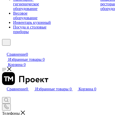
гигиеническое
рестора
оборудование
оборудо
Весовое
оборудование
Инвентарь кухонный
Посуда и столовые
приборы
Сравнение
0
Избранные товары
0
Корзина
0
Сравнение
0
Избранные товары
0
Корзина
0
Телефоны