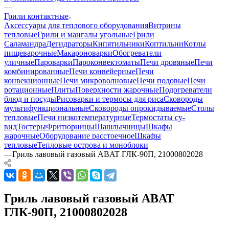
—
Грили контактные
Аксессуары для теплового оборудования
Витрины
тепловые
Грили и мангалы угольные
Грили
Саламандра
Дегидраторы
Кипятильники
Коптильни
Котлы
пищеварочные
Макароноварки
Обогреватели
уличные
Пароварки
Пароконвектоматы
Печи дровяные
Печи
комбинированные
Печи конвейерные
Печи
конвекционные
Печи микроволновые
Печи подовые
Печи
ротационные
Плиты
Поверхности жарочные
Подогреватели
блюд и посуды
Рисоварки и термосы для риса
Сковороды
мультифункциональные
Сковороды опрокидываемые
Столы
тепловые
Печи низкотемпературные
Термостаты су-
вид
Тостеры
Фритюрницы
Шашлычницы
Шкафы
жарочные
Оборудование расстоечное
Шкафы
тепловые
Тепловые острова и моноблоки
—
Гриль лавовый газовый ABAT ГЛК-90П, 21000802028
Гриль лавовый газовый ABAT
ГЛК-90П, 21000802028