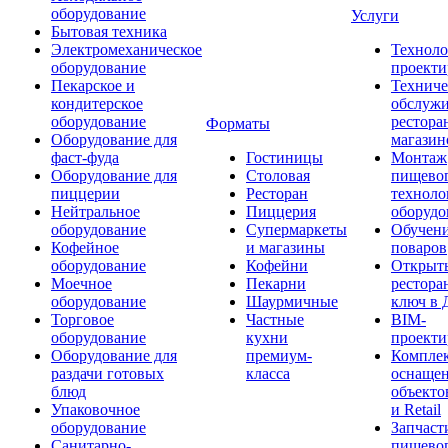
оборудование
Услуги
Бытовая техника
Электромеханическое
Техноло
оборудование
проекти
Пекарское и
Техниче
кондитерское
обслуж
оборудование
рестора
Форматы
Оборудование для
магазин
фаст-фуда
Гостиницы
Монтаж
Оборудование для
Столовая
пищево
пиццерии
Ресторан
техноло
Нейтральное
Пиццерия
оборудо
оборудование
Супермаркеты
Обучени
Кофейное
и магазины
поваров
оборудование
Кофейни
Открыт
Моечное
Пекарни
рестора
оборудование
Шаурмичные
ключ в 
Торговое
Частные
BIM-
оборудование
кухни
проекти
Оборудование для
премиум-
Компле
раздачи готовых
класса
оснаще
блюд
объекто
Упаковочное
и Retail
оборудование
Запчаст
Санитарно-
пищевог