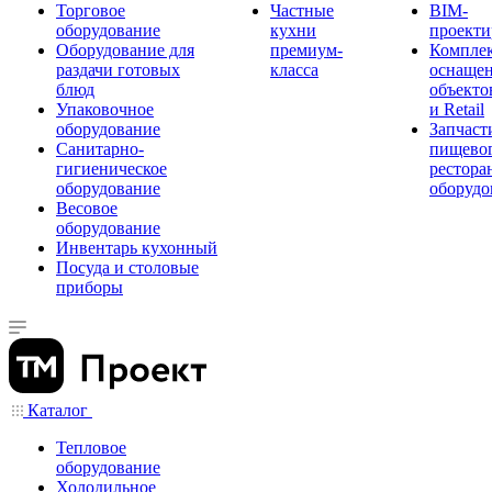
Торговое
Частные
BIM-
оборудование
кухни
проекти
Оборудование для
премиум-
Компле
раздачи готовых
класса
оснаще
блюд
объекто
Упаковочное
и Retail
оборудование
Запчаст
Санитарно-
пищевог
гигиеническое
рестора
оборудование
оборудо
Весовое
оборудование
Инвентарь кухонный
Посуда и столовые
приборы
Каталог
Тепловое
оборудование
Холодильное