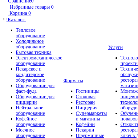
Сравнение
0
Избранные товары
0
Корзина
0
Каталог
Тепловое
оборудование
Холодильное
оборудование
Услуги
Бытовая техника
Электромеханическое
Техноло
оборудование
проекти
Пекарское и
Техниче
кондитерское
обслуж
оборудование
рестора
Форматы
Оборудование для
магазин
фаст-фуда
Гостиницы
Монтаж
Оборудование для
Столовая
пищево
пиццерии
Ресторан
техноло
Нейтральное
Пиццерия
оборудо
оборудование
Супермаркеты
Обучени
Кофейное
и магазины
поваров
оборудование
Кофейни
Открыт
Моечное
Пекарни
рестора
оборудование
Шаурмичные
ключ в 