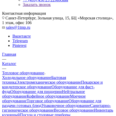
Заказать звонок
Контактная информация
Санкт-Петербург, Зольная улица, 15, БЦ «Морская столица»,
1 этаж, офис 106
sales@1tmp.ru
Вконтакте
Telegram
Pinterest
Главная
—
Каталог
—
Тепловое оборудование
Холодильное оборудование
Бытовая
техника
Электромеханическое оборудование
Пекарское и
кондитерское оборудование
Оборудование для фаст-
фуда
Оборудование для пиццерии
Нейтральное
оборудование
Кофейное оборудование
Моечное
оборудование
Торговое оборудование
Оборудование для
раздачи готовых блюд
Упаковочное оборудование
Санитарно-
гигиеническое оборудование
Весовое оборудование
Инвентарь
кухонный
Посуда и столовые приборы